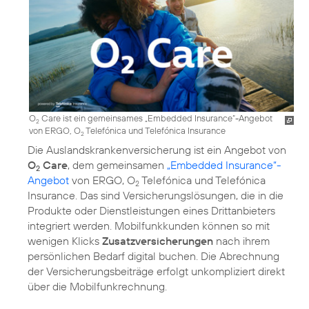
O
Care ist ein gemeinsames „Embedded Insurance“-Angebot
2
von ERGO, O
Telefónica und Telefónica Insurance
2
Die Auslandskrankenversicherung ist ein Angebot von
O
Care
, dem gemeinsamen
„Embedded Insurance“-
2
Angebot
von ERGO, O
Telefónica und Telefónica
2
Insurance. Das sind Versicherungslösungen, die in die
Produkte oder Dienstleistungen eines Drittanbieters
integriert werden. Mobilfunkkunden können so mit
wenigen Klicks
Zusatzversicherungen
nach ihrem
persönlichen Bedarf digital buchen. Die Abrechnung
der Versicherungsbeiträge erfolgt unkompliziert direkt
über die Mobilfunkrechnung.