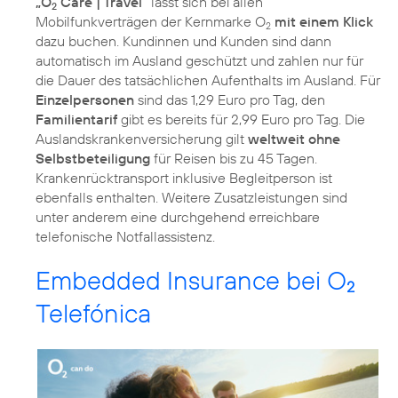
„O
Care | Travel“
lässt sich bei allen
2
Mobilfunkverträgen der Kernmarke O
mit einem Klick
2
dazu buchen. Kundinnen und Kunden sind dann
automatisch im Ausland geschützt und zahlen nur für
die Dauer des tatsächlichen Aufenthalts im Ausland. Für
Einzelpersonen
sind das 1,29 Euro pro Tag, den
Familientarif
gibt es bereits für 2,99 Euro pro Tag. Die
Auslandskrankenversicherung gilt
weltweit ohne
Selbstbeteiligung
für Reisen bis zu 45 Tagen.
Krankenrücktransport inklusive Begleitperson ist
ebenfalls enthalten. Weitere Zusatzleistungen sind
unter anderem eine durchgehend erreichbare
telefonische Notfallassistenz.
Embedded Insurance bei O
2
Telefónica