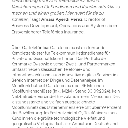
Versicherung freut sich Telefónica Insurance,
Versicherungen für Kundinnen und Kunden attraktiv zu
machen und einen großen Mehrwert für sie zu
schaffen,“
sagt
Amaia Ayerdi Perez
, Director of
Business Development, Operations and Systems beim
Erstversicherer Telefónica Insurance.
Über O
Telefónica:
O
Telefónica ist ein führender
2
2
Komplettanbieter für Telekommunikationsdienste für
Privat- und Geschäftskund:innen. Das Portfolio der
Kernmarke O
sowie diverser Zweit- und Partnermarken
2
umfasst neben klassischen Telefonie- und
Internetanschlüssen auch innovative digitale Services im
Bereich Internet der Dinge und Datenanalyse. Im
Mobilfunk betreut O
Telefónica über 45 Millionen
2
Mobilfunkanschlüsse (inkl. M2M - Stand 30.09.2024). Kein
Netzbetreiber verbindet hierzulande mehr Menschen. Das
leistungsstarke und vielfach ausgezeichnete
Mobilfunknetz des Unternehmens erreicht über 99 Prozent
der Bevölkerung. Im Festnetz bietet O
Telefónica seinen
2
Kund:innen die größte technologische Vielfalt und
geografische Verfügbarkeit aller Anbieter in Deutschland.