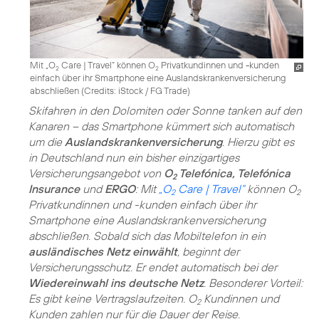
Mit „O
Care | Travel“ können O
Privatkundinnen und -kunden
2
2
einfach über ihr Smartphone eine Auslandskrankenversicherung
abschließen (
Credits: iStock / FG Trade
)
Skifahren in den Dolomiten oder Sonne tanken auf den
Kanaren – das Smartphone kümmert sich automatisch
um die
Auslandskrankenversicherung
. Hierzu gibt es
in Deutschland nun ein bisher einzigartiges
Versicherungsangebot von
O
Telefónica, Telefónica
2
Insurance
und
ERGO
: Mit
„O
Care | Travel“
können O
2
2
Privatkundinnen und -kunden einfach über ihr
Smartphone eine Auslandskrankenversicherung
abschließen. Sobald sich das Mobiltelefon in ein
ausländisches Netz einwählt
, beginnt der
Versicherungsschutz. Er endet automatisch bei der
Wiedereinwahl ins deutsche Netz
. Besonderer Vorteil:
Es gibt keine Vertragslaufzeiten. O
Kundinnen und
2
Kunden zahlen nur für die Dauer der Reise.