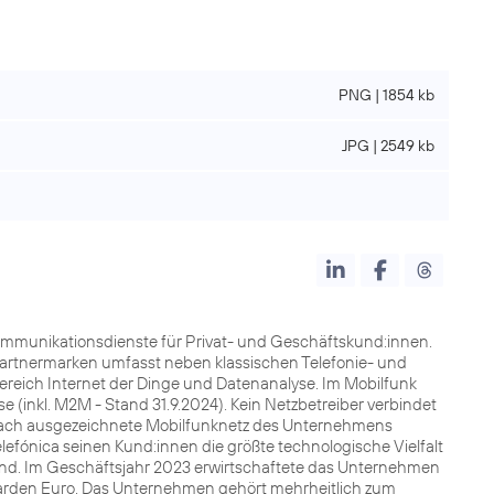
PNG | 1854 kb
JPG | 2549 kb
kommunikationsdienste für Privat- und Geschäftskund:innen.
Partnermarken umfasst neben klassischen Telefonie- und
Bereich Internet der Dinge und Datenanalyse. Im Mobilfunk
e (inkl. M2M - Stand 31.9.2024). Kein Netzbetreiber verbindet
lfach ausgezeichnete Mobilfunknetz des Unternehmens
lefónica seinen Kund:innen die größte technologische Vielfalt
land. Im Geschäftsjahr 2023 erwirtschaftete das Unternehmen
lliarden Euro. Das Unternehmen gehört mehrheitlich zum