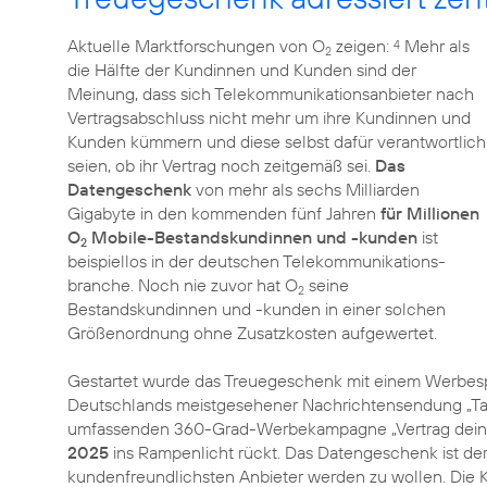
Aktuelle Marktforschungen von O
zeigen:
Mehr als
4
2
die Hälfte der Kundinnen und Kunden sind der
Meinung, dass sich Telekommunikationsanbieter nach
Vertragsabschluss nicht mehr um ihre Kundinnen und
Kunden kümmern und diese selbst dafür verantwortlich
seien, ob ihr Vertrag noch zeitgemäß sei.
Das
Datengeschenk
von mehr als sechs Milliarden
Gigabyte in den kommenden fünf Jahren
für Millionen
O
Mobile-Bestandskundinnen und -kunden
ist
2
beispiellos in der deutschen Telekommunikations­
branche. Noch nie zuvor hat O
seine
2
Bestandskundinnen und -kunden in einer solchen
Größenordnung ohne Zusatzkosten aufgewertet.
Gestartet wurde das Treuegeschenk mit einem Werbesp
Deutschlands meistgesehener Nachrichtensendung „Tage
umfassenden 360-Grad-Werbekampagne „Vertrag deines
2025
ins Rampenlicht rückt. Das Datengeschenk ist der 
kundenfreundlichsten Anbieter werden zu wollen. Di