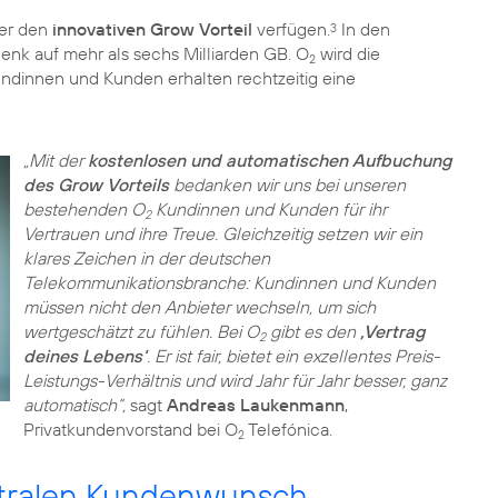
ber den
innovativen Grow Vorteil
verfügen.
In den
3
nk auf mehr als sechs Milliarden GB. O
wird die
2
ndinnen und Kunden erhalten rechtzeitig eine
„Mit der
kostenlosen und automatischen Aufbuchung
des Grow Vorteils
bedanken wir uns bei unseren
bestehenden O
Kundinnen und Kunden für ihr
2
Vertrauen und ihre Treue. Gleichzeitig setzen wir ein
klares Zeichen in der deutschen
Telekommunikationsbranche: Kundinnen und Kunden
müssen nicht den Anbieter wechseln, um sich
wertgeschätzt zu fühlen. Bei O
gibt es den
‚Vertrag
2
deines Lebens‘
. Er ist fair, bietet ein exzellentes Preis-
Leistungs-Verhältnis und wird Jahr für Jahr besser, ganz
automatisch“,
sagt
Andreas Laukenmann
,
Privatkundenvorstand bei O
Telefónica.
2
ntralen Kundenwunsch