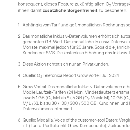
konsequent, dieses Feature zukünftig allen O
Vertrags
2
ihnen damit
zusätzliche Sorgenfreiheit
zu bescheren.
1
Abhängig vom Tarif und ggf. monatlichen Rechnungsbet
2
Das monatliche Inklusiv-Datenvolumen erhöht sich auto
genannten GB-Wert. Das monatliche Inklusiv-Datenvolume
Monate, maximal jedoch für 20 Jahre. Sobald die jährli
Kunden per SMS. Die kostenlose Erhöhung des Inklusiv-D
3
Diese Aktion richtet sich nur an Privatkunden.
4
Quelle: O
Telefónica Report Grow Vorteil, Juli 2024
2
5
Grow Vorteil: Das monatliche Inklusiv-Datenvolumen erh
Mobile Laufzeit-Tarifen (24 Mon. Mindestlaufzeit) erstma
jeweils 1 GB (O
Mobile S), 5 GB (O
Mobile M), 10 GB (O
2
2
M/ L / XL bis zu 30 / 130 / 300 / 500 GB. Kundinnen un
Datenvolumens informiert.
6
Quelle: Medallia, Voice of the customer-tool Daten: Vergl
+ L (Tarife-Portfolio inkl. Grow-Komponente); Zeitraum le