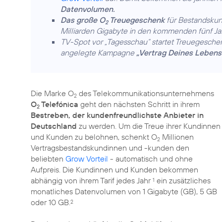
Datenvolumen.
Das große O
Treuegeschenk
für Bestandskun
2
Milliarden Gigabyte in den kommenden fünf Ja
TV-Spot vor „Tagesschau“ startet Treuegeschen
angelegte Kampagne
„Vertrag Deines Lebens
Die Marke O
des Telekommunikationsunternehmens
2
O
Telefónica
geht den nächsten Schritt in ihrem
2
Bestreben, der kundenfreundlichste Anbieter in
Deutschland
zu werden. Um die Treue ihrer Kundinnen
und Kunden zu belohnen, schenkt O
Millionen
2
Vertragsbestandskundinnen und -kunden den
beliebten
Grow Vorteil
- automatisch und ohne
Aufpreis. Die Kundinnen und Kunden bekommen
abhängig von ihrem Tarif jedes Jahr
ein zusätzliches
1
monatliches Datenvolumen von 1 Gigabyte (GB), 5 GB
oder 10 GB.
2