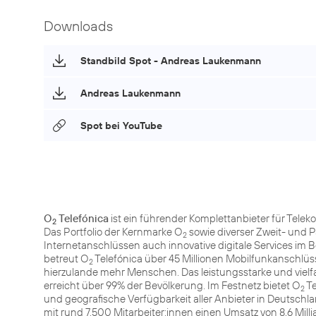
Downloads
Standbild Spot - Andreas Laukenmann
Andreas Laukenmann
Spot bei YouTube
O
Telefónica
ist ein führender Komplettanbieter für Tele
2
Das Portfolio der Kernmarke O
sowie diverser Zweit- und 
2
Internetanschlüssen auch innovative digitale Services im 
betreut O
Telefónica über 45 Millionen Mobilfunkanschlüss
2
hierzulande mehr Menschen. Das leistungsstarke und vie
erreicht über 99% der Bevölkerung. Im Festnetz bietet O
Te
2
und geografische Verfügbarkeit aller Anbieter in Deutsch
mit rund 7.500 Mitarbeiter:innen einen Umsatz von 8,6 Mi