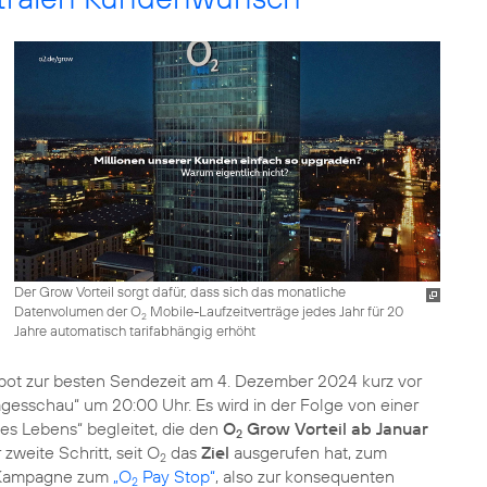
Der Grow Vorteil sorgt dafür, dass sich das monatliche
Datenvolumen der O
Mobile-Laufzeitverträge jedes Jahr für 20
2
Jahre automatisch tarifabhängig erhöht
ot zur besten Sendezeit am 4. Dezember 2024 kurz vor
sschau“ um 20:00 Uhr. Es wird in der Folge von einer
 Lebens“ begleitet, die den
O
Grow Vorteil ab Januar
2
zweite Schritt, seit O
das
Ziel
ausgerufen hat, zum
2
e Kampagne zum
„O
Pay Stop“
, also zur konsequenten
2