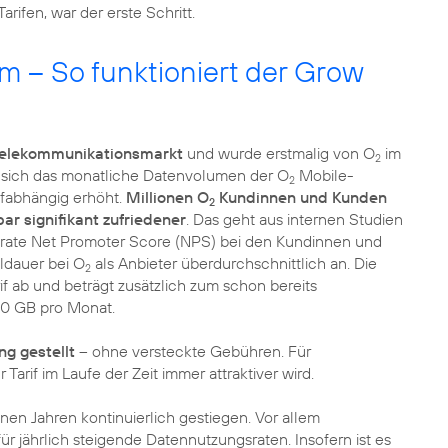
ifen, war der erste Schritt.
 – So funktioniert der Grow
 Telekommunikationsmarkt
und wurde erstmalig von O
im
2
ss sich das monatliche Datenvolumen der O
Mobile-
2
rifabhängig erhöht.
Millionen O
Kundinnen und Kunden
2
ar signifikant zufriedener
. Das geht aus internen Studien
srate Net Promoter Score (NPS) bei den Kundinnen und
ldauer bei O
als Anbieter überdurchschnittlich an. Die
2
f ab und beträgt zusätzlich zum schon bereits
10 GB pro Monat.
ng gestellt
– ohne versteckte Gebühren. Für
arif im Laufe der Zeit immer attraktiver wird.
nen Jahren kontinuierlich gestiegen. Vor allem
jährlich steigende Datennutzungsraten. Insofern ist es