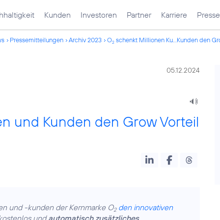
haltigkeit
Kunden
Investoren
Partner
Karriere
Presse
ws
Pressemitteilungen
Archiv 2023
O
schenkt Millionen Ku...Kunden den Gro
2
05.12.2024
en und Kunden den Grow Vorteil
nen und -kunden der Kernmarke O
den innovativen
2
 kostenlos und
automatisch zusätzliches