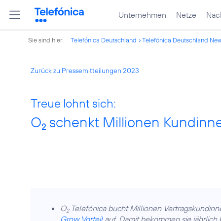
Unternehmen
Netze
Nach
Sie sind hier:
Telefónica Deutschland
Telefónica Deutschland Ne
Zurück zu Pressemitteilungen 2023
Treue lohnt sich:
O
schenkt Millionen Kundinn
2
O
Telefónica bucht Millionen Vertragskundin
2
Grow Vorteil
auf. Damit bekommen sie jährlich