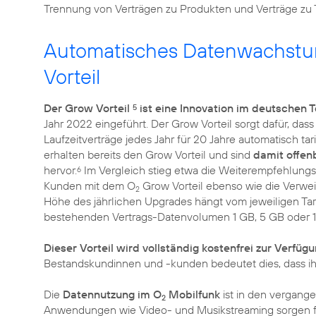
Trennung von Verträgen zu Produkten und Verträge zu Tar
Automatisches Datenwachstum
Vorteil
Der Grow Vorteil
ist eine Innovation im deutschen
5
Jahr 2022 eingeführt. Der Grow Vorteil sorgt dafür, da
Laufzeitverträge jedes Jahr für 20 Jahre automatisch ta
erhalten bereits den Grow Vorteil und sind
damit offenb
hervor.
Im Vergleich stieg etwa die Weiterempfehlung
6
Kunden mit dem O
Grow Vorteil ebenso wie die Verwei
2
Höhe des jährlichen Upgrades hängt vom jeweiligen Tari
bestehenden Vertrags-Datenvolumen 1 GB, 5 GB oder 
Dieser Vorteil wird vollständig kostenfrei zur Verfügu
Bestandskundinnen und -kunden bedeutet dies, dass ihr T
Die
Datennutzung im O
Mobilfunk
ist in den vergange
2
Anwendungen wie Video- und Musikstreaming sorgen für 