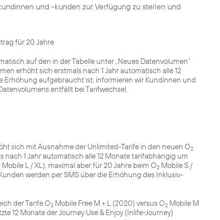
kundinnen und -kunden zur Verfügung zu stellen und
rag für 20 Jahre
matisch auf den in der Tabelle unter „Neues Datenvolumen“
n erhöht sich erstmals nach 1 Jahr automatisch alle 12
che Erhöhung aufgebraucht ist, informieren wir Kundinnen und
atenvolumens entfällt bei Tarifwechsel.
öht sich mit Ausnahme der Unlimited-Tarife in den neuen O
2
ls nach 1 Jahr automatisch alle 12 Monate tarifabhängig um
Mobile L / XL), maximal aber für 20 Jahre beim O
Mobile S /
2
2
d Kunden werden per SMS über die Erhöhung des Inklusiv-
eich der Tarife O
Mobile Free M + L (2020) versus O
Mobile M
2
2
tzte 12 Monate der Journey Use & Enjoy (Inlife-Journey)