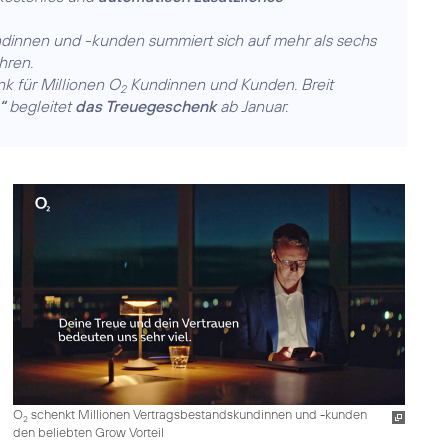
dinnen und -kunden summiert sich auf mehr als sechs
hren.
k für Millionen O
Kundinnen und Kunden. Breit
2
“
begleitet
das Treuegeschenk
ab Januar.
O
schenkt Millionen Vertragsbestandskundinnen und -kunden
2
den beliebten Grow Vorteil