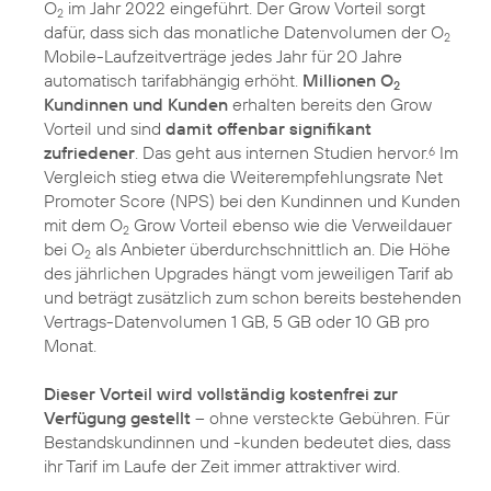
O
im Jahr 2022 eingeführt. Der Grow Vorteil sorgt
2
dafür, dass sich das monatliche Datenvolumen der O
2
Mobile-Laufzeitverträge jedes Jahr für 20 Jahre
automatisch tarifabhängig erhöht.
Millionen O
2
Kundinnen und Kunden
erhalten bereits den Grow
Vorteil und sind
damit offenbar signifikant
zufriedener
. Das geht aus internen Studien hervor.
Im
6
Vergleich stieg etwa die Weiterempfehlungsrate Net
Promoter Score (NPS) bei den Kundinnen und Kunden
mit dem O
Grow Vorteil ebenso wie die Verweildauer
2
bei O
als Anbieter überdurchschnittlich an. Die Höhe
2
des jährlichen Upgrades hängt vom jeweiligen Tarif ab
und beträgt zusätzlich zum schon bereits bestehenden
Vertrags-Datenvolumen 1 GB, 5 GB oder 10 GB pro
Monat.
Dieser Vorteil wird vollständig kostenfrei zur
Verfügung gestellt
– ohne versteckte Gebühren. Für
Bestandskundinnen und -kunden bedeutet dies, dass
ihr Tarif im Laufe der Zeit immer attraktiver wird.