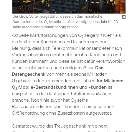
Der Grow Vorteil sorgt dafür, dass sich das monatliche
Datenvolumen der O
Mobile-Laufzeitverträge jedes Jahr für 20
2
Jahre automatisch tarifabhängig erhöht
Aktuelle Marktforschungen von O
zeigen:
Mehr als
4
2
die Hälfte der Kundinnen und Kunden sind der
Meinung, dass sich Telekommunikationsanbieter nach
Vertragsabschluss nicht mehr um ihre Kundinnen und
Kunden kümmern und diese selbst dafür verantwortlich
seien, ob ihr Vertrag noch zeitgemäß sei.
Das
Datengeschenk
von mehr als sechs Milliarden
Gigabyte in den kommenden fünf Jahren
für Millionen
O
Mobile-Bestandskundinnen und -kunden
ist
2
beispiellos in der deutschen Telekommunikations­
branche. Noch nie zuvor hat O
seine
2
Bestandskundinnen und -kunden in einer solchen
Größenordnung ohne Zusatzkosten aufgewertet.
Gestartet wurde das Treuegeschenk mit einem