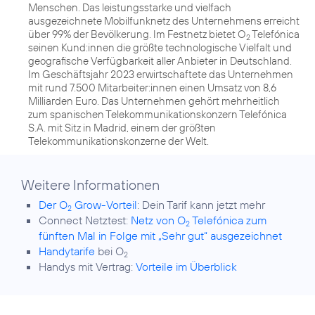
Menschen. Das leistungsstarke und vielfach
ausgezeichnete Mobilfunknetz des Unternehmens erreicht
über 99% der Bevölkerung. Im Festnetz bietet O
Telefónica
2
seinen Kund:innen die größte technologische Vielfalt und
geografische Verfügbarkeit aller Anbieter in Deutschland.
Im Geschäftsjahr 2023 erwirtschaftete das Unternehmen
mit rund 7.500 Mitarbeiter:innen einen Umsatz von 8,6
Milliarden Euro. Das Unternehmen gehört mehrheitlich
zum spanischen Telekommunikationskonzern Telefónica
S.A. mit Sitz in Madrid, einem der größten
Telekommunikationskonzerne der Welt.
Weitere Informationen
Der O
Grow-Vorteil
: Dein Tarif kann jetzt mehr
2
Connect Netztest:
Netz von O
Telefónica zum
2
fünften Mal in Folge mit „Sehr gut“ ausgezeichnet
Handytarife
bei O
2
Handys mit Vertrag:
Vorteile im Überblick