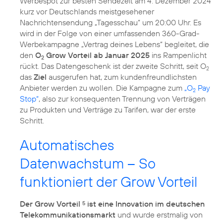
Werbespot zur besten Sendezeit am 4. Dezember 2024
kurz vor Deutschlands meistgesehener
Nachrichtensendung „Tagesschau“ um 20:00 Uhr. Es
wird in der Folge von einer umfassenden 360-Grad-
Werbekampagne „Vertrag deines Lebens“ begleitet, die
den
O
Grow Vorteil ab Januar 2025
ins Rampenlicht
2
rückt. Das Datengeschenk ist der zweite Schritt, seit O
2
das
Ziel
ausgerufen hat, zum kundenfreundlichsten
Anbieter werden zu wollen. Die Kampagne zum
„O
Pay
2
Stop“
, also zur konsequenten Trennung von Verträgen
zu Produkten und Verträge zu Tarifen, war der erste
Schritt.
Automatisches
Datenwachstum – So
funktioniert der Grow Vorteil
Der Grow Vorteil
ist eine Innovation im deutschen
5
Telekommunikationsmarkt
und wurde erstmalig von