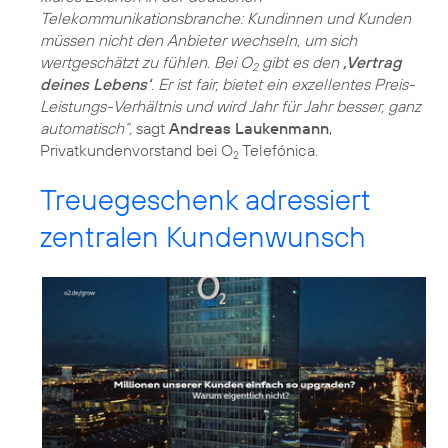
Telekommunikationsbranche: Kundinnen und Kunden
müssen nicht den Anbieter wechseln, um sich
wertgeschätzt zu fühlen. Bei O
gibt es den
‚Vertrag
2
deines Lebens‘
. Er ist fair, bietet ein exzellentes Preis-
Leistungs-Verhältnis und wird Jahr für Jahr besser, ganz
automatisch“,
sagt
Andreas Laukenmann
,
Privatkundenvorstand bei O
Telefónica.
2
Treuegeschenk adressiert
zentralen Kundenwunsch