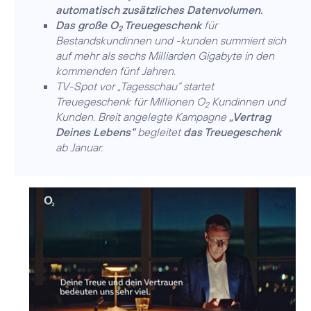
automatisch zusätzliches Datenvolumen.
Das große O
Treuegeschenk
für
2
Bestandskundinnen und -kunden summiert sich
auf mehr als sechs Milliarden Gigabyte in den
kommenden fünf Jahren.
TV-Spot vor „Tagesschau“ startet
Treuegeschenk für Millionen O
Kundinnen und
2
Kunden. Breit angelegte Kampagne
„Vertrag
Deines Lebens“
begleitet
das Treuegeschenk
ab Januar.