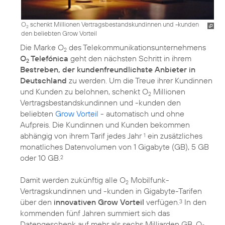
O
schenkt Millionen Vertragsbestandskundinnen und -kunden
2
den beliebten Grow Vorteil
Die Marke O
des Telekommunikationsunternehmens
2
O
Telefónica
geht den nächsten Schritt in ihrem
2
Bestreben, der kundenfreundlichste Anbieter in
Deutschland
zu werden. Um die Treue ihrer Kundinnen
und Kunden zu belohnen, schenkt O
Millionen
2
Vertragsbestandskundinnen und -kunden den
beliebten
Grow Vorteil
- automatisch und ohne
Aufpreis. Die Kundinnen und Kunden bekommen
abhängig von ihrem Tarif jedes Jahr
ein zusätzliches
1
monatliches Datenvolumen von 1 Gigabyte (GB), 5 GB
oder 10 GB.
2
Damit werden zukünftig alle O
Mobilfunk-
2
Vertragskundinnen und -kunden in Gigabyte-Tarifen
über den
innovativen Grow Vorteil
verfügen.
In den
3
kommenden fünf Jahren summiert sich das
Datengeschenk auf mehr als sechs Milliarden GB. O