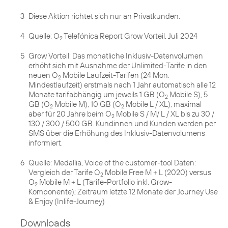
3
Diese Aktion richtet sich nur an Privatkunden.
4
Quelle: O
Telefónica Report Grow Vorteil, Juli 2024
2
5
Grow Vorteil: Das monatliche Inklusiv-Datenvolumen
erhöht sich mit Ausnahme der Unlimited-Tarife in den
neuen O
Mobile Laufzeit-Tarifen (24 Mon.
2
Mindestlaufzeit) erstmals nach 1 Jahr automatisch alle 12
Monate tarifabhängig um jeweils 1 GB (O
Mobile S), 5
2
GB (O
Mobile M), 10 GB (O
Mobile L / XL), maximal
2
2
aber für 20 Jahre beim O
Mobile S / M/ L / XL bis zu 30 /
2
130 / 300 / 500 GB. Kundinnen und Kunden werden per
SMS über die Erhöhung des Inklusiv-Datenvolumens
informiert.
6
Quelle: Medallia, Voice of the customer-tool Daten:
Vergleich der Tarife O
Mobile Free M + L (2020) versus
2
O
Mobile M + L (Tarife-Portfolio inkl. Grow-
2
Komponente); Zeitraum letzte 12 Monate der Journey Use
& Enjoy (Inlife-Journey)
Downloads