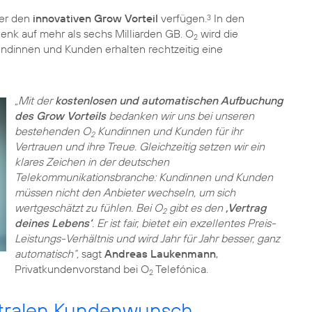
ber den
innovativen Grow Vorteil
verfügen.
In den
3
nk auf mehr als sechs Milliarden GB. O
wird die
2
ndinnen und Kunden erhalten rechtzeitig eine
„Mit der
kostenlosen und automatischen Aufbuchung
des Grow Vorteils
bedanken wir uns bei unseren
bestehenden O
Kundinnen und Kunden für ihr
2
Vertrauen und ihre Treue. Gleichzeitig setzen wir ein
klares Zeichen in der deutschen
Telekommunikationsbranche: Kundinnen und Kunden
müssen nicht den Anbieter wechseln, um sich
wertgeschätzt zu fühlen. Bei O
gibt es den
‚Vertrag
2
deines Lebens‘
. Er ist fair, bietet ein exzellentes Preis-
Leistungs-Verhältnis und wird Jahr für Jahr besser, ganz
automatisch“,
sagt
Andreas Laukenmann
,
Privatkundenvorstand bei O
Telefónica.
2
ntralen Kundenwunsch