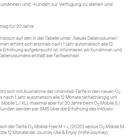
kundinnen und -kunden zur Verfügung zu stellen und
rag für 20 Jahre
matisch auf den in der Tabelle unter „Neues Datenvolumen“
n erhöht sich erstmals nach 1 Jahr automatisch alle 12
che Erhöhung aufgebraucht ist, informieren wir Kundinnen und
atenvolumens entfällt bei Tarifwechsel.
öht sich mit Ausnahme der Unlimited-Tarife in den neuen O
2
ls nach 1 Jahr automatisch alle 12 Monate tarifabhängig um
Mobile L / XL), maximal aber für 20 Jahre beim O
Mobile S /
2
2
d Kunden werden per SMS über die Erhöhung des Inklusiv-
eich der Tarife O
Mobile Free M + L (2020) versus O
Mobile M
2
2
tzte 12 Monate der Journey Use & Enjoy (Inlife-Journey)