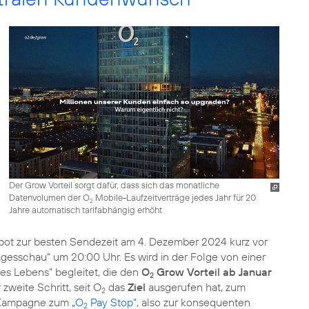
Der Grow Vorteil sorgt dafür, dass sich das monatliche
Datenvolumen der O
Mobile-Laufzeitverträge jedes Jahr für 20
2
Jahre automatisch tarifabhängig erhöht
ot zur besten Sendezeit am 4. Dezember 2024 kurz vor
sschau“ um 20:00 Uhr. Es wird in der Folge von einer
 Lebens“ begleitet, die den
O
Grow Vorteil ab Januar
2
zweite Schritt, seit O
das
Ziel
ausgerufen hat, zum
2
e Kampagne zum
„O
Pay Stop“
, also zur konsequenten
2