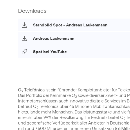
Downloads
Standbild Spot - Andreas Laukenmann
Andreas Laukenmann
Spot bei YouTube
O
Telefónica
ist ein führender Komplettanbieter für Tele
2
Das Portfolio der Kernmarke O
sowie diverser Zweit- und 
2
Internetanschlüssen auch innovative digitale Services im 
betreut O
Telefónica über 45 Millionen Mobilfunkanschlüss
2
hierzulande mehr Menschen. Das leistungsstarke und vie
erreicht über 99% der Bevölkerung. Im Festnetz bietet O
Te
2
und geografische Verfügbarkeit aller Anbieter in Deutsch
mit rund 7.500 Mitarbeiter:innen einen Umsatz von 8,6 Mi