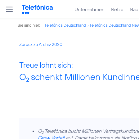
Unternehmen
Netze
Nach
Sie sind hier:
Telefónica Deutschland
Telefónica Deutschland Ne
Zurück zu Archiv 2020
Treue lohnt sich:
O
schenkt Millionen Kundinn
2
O
Telefónica bucht Millionen Vertragskundin
2
Grow Vorteil
auf. Damit bekommen sie jährlich