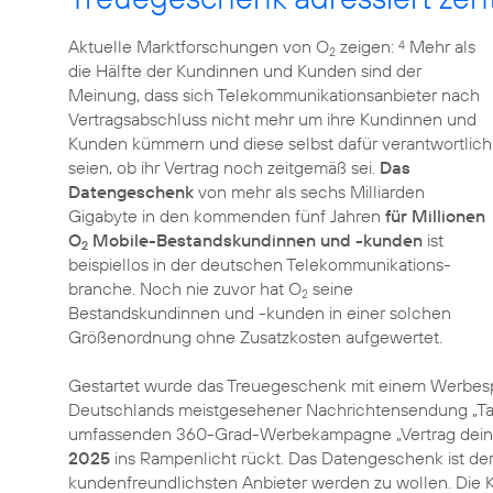
Aktuelle Marktforschungen von O
zeigen:
Mehr als
4
2
die Hälfte der Kundinnen und Kunden sind der
Meinung, dass sich Telekommunikationsanbieter nach
Vertragsabschluss nicht mehr um ihre Kundinnen und
Kunden kümmern und diese selbst dafür verantwortlich
seien, ob ihr Vertrag noch zeitgemäß sei.
Das
Datengeschenk
von mehr als sechs Milliarden
Gigabyte in den kommenden fünf Jahren
für Millionen
O
Mobile-Bestandskundinnen und -kunden
ist
2
beispiellos in der deutschen Telekommunikations­
branche. Noch nie zuvor hat O
seine
2
Bestandskundinnen und -kunden in einer solchen
Größenordnung ohne Zusatzkosten aufgewertet.
Gestartet wurde das Treuegeschenk mit einem Werbesp
Deutschlands meistgesehener Nachrichtensendung „Tage
umfassenden 360-Grad-Werbekampagne „Vertrag deines
2025
ins Rampenlicht rückt. Das Datengeschenk ist der 
kundenfreundlichsten Anbieter werden zu wollen. Di