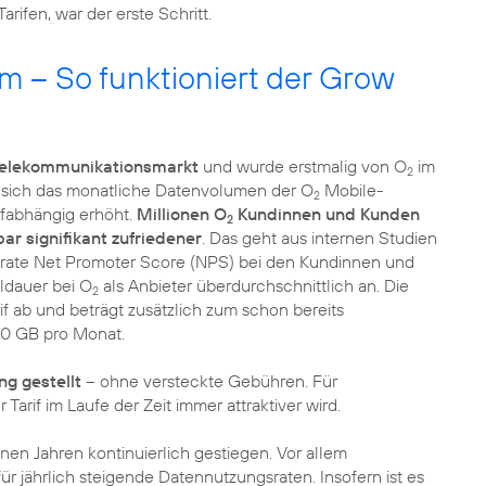
ifen, war der erste Schritt.
 – So funktioniert der Grow
 Telekommunikationsmarkt
und wurde erstmalig von O
im
2
ss sich das monatliche Datenvolumen der O
Mobile-
2
rifabhängig erhöht.
Millionen O
Kundinnen und Kunden
2
ar signifikant zufriedener
. Das geht aus internen Studien
srate Net Promoter Score (NPS) bei den Kundinnen und
ldauer bei O
als Anbieter überdurchschnittlich an. Die
2
f ab und beträgt zusätzlich zum schon bereits
10 GB pro Monat.
ng gestellt
– ohne versteckte Gebühren. Für
arif im Laufe der Zeit immer attraktiver wird.
nen Jahren kontinuierlich gestiegen. Vor allem
jährlich steigende Datennutzungsraten. Insofern ist es