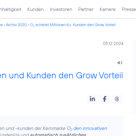
haltigkeit
Kunden
Investoren
Partner
Karriere
Presse
ws
Archiv 2020
O
schenkt Millionen Ku...Kunden den Grow Vorteil
2
05.12.2024
en und Kunden den Grow Vorteil
nen und -kunden der Kernmarke O
den innovativen
2
 kostenlos und
automatisch zusätzliches