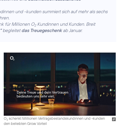
dinnen und -kunden summiert sich auf mehr als sechs
hren.
k für Millionen O
Kundinnen und Kunden. Breit
2
“
begleitet
das Treuegeschenk
ab Januar.
O
schenkt Millionen Vertragsbestandskundinnen und -kunden
2
den beliebten Grow Vorteil