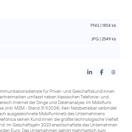
PNG | 1854 kb
JPG | 2549 kb
kommunikationsdienste für Privat- und Geschäftskund:innen.
Partnermarken umfasst neben klassischen Telefonie- und
Bereich Internet der Dinge und Datenanalyse. Im Mobilfunk
e (inkl. M2M - Stand 31.9.2024). Kein Netzbetreiber verbindet
lfach ausgezeichnete Mobilfunknetz des Unternehmens
lefónica seinen Kund:innen die größte technologische Vielfalt
land. Im Geschäftsjahr 2023 erwirtschaftete das Unternehmen
lliarden Euro. Das Unternehmen gehört mehrheitlich zum