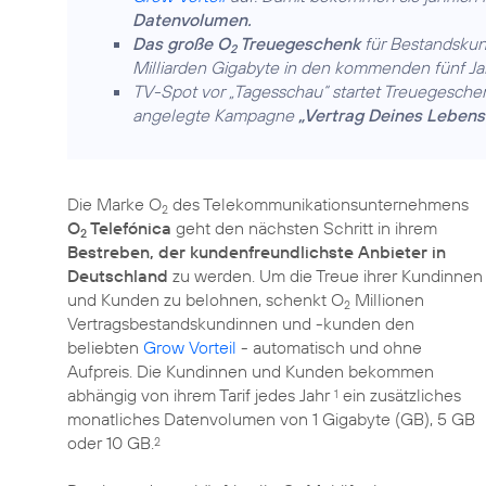
Datenvolumen.
Das große O
Treuegeschenk
für Bestandskun
2
Milliarden Gigabyte in den kommenden fünf Ja
TV-Spot vor „Tagesschau“ startet Treuegeschen
angelegte Kampagne
„Vertrag Deines Lebens
Die Marke O
des Telekommunikationsunternehmens
2
O
Telefónica
geht den nächsten Schritt in ihrem
2
Bestreben, der kundenfreundlichste Anbieter in
Deutschland
zu werden. Um die Treue ihrer Kundinnen
und Kunden zu belohnen, schenkt O
Millionen
2
Vertragsbestandskundinnen und -kunden den
beliebten
Grow Vorteil
- automatisch und ohne
Aufpreis. Die Kundinnen und Kunden bekommen
abhängig von ihrem Tarif jedes Jahr
ein zusätzliches
1
monatliches Datenvolumen von 1 Gigabyte (GB), 5 GB
oder 10 GB.
2