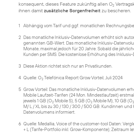
konsequent, dieses Feature zukünftig allen O
Vertrags
2
ihnen damit
zusätzliche Sorgenfreiheit
zu bescheren.
1
Abhängig vom Tarif und ggf. monatlichen Rechnungsbet
2
Das monatliche Inklusiv-Datenvolumen erhöht sich auto
genannten GB-Wert. Das monatliche Inklusiv-Datenvolume
Monate, maximal jedoch für 20 Jahre. Sobald die jährli
Kunden per SMS. Die kostenlose Erhöhung des Inklusiv-D
3
Diese Aktion richtet sich nur an Privatkunden.
4
Quelle: O
Telefónica Report Grow Vorteil, Juli 2024
2
5
Grow Vorteil: Das monatliche Inklusiv-Datenvolumen erh
Mobile Laufzeit-Tarifen (24 Mon. Mindestlaufzeit) erstma
jeweils 1 GB (O
Mobile S), 5 GB (O
Mobile M), 10 GB (O
2
2
M/ L / XL bis zu 30 / 130 / 300 / 500 GB. Kundinnen un
Datenvolumens informiert.
6
Quelle: Medallia, Voice of the customer-tool Daten: Vergl
+ L (Tarife-Portfolio inkl. Grow-Komponente); Zeitraum le