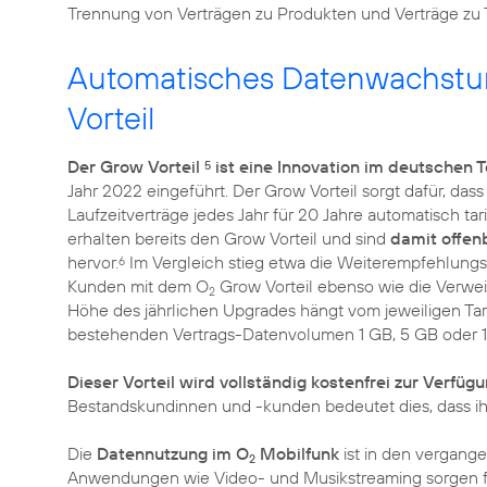
Trennung von Verträgen zu Produkten und Verträge zu Tar
Automatisches Datenwachstum
Vorteil
Der Grow Vorteil
ist eine Innovation im deutschen
5
Jahr 2022 eingeführt. Der Grow Vorteil sorgt dafür, da
Laufzeitverträge jedes Jahr für 20 Jahre automatisch ta
erhalten bereits den Grow Vorteil und sind
damit offenb
hervor.
Im Vergleich stieg etwa die Weiterempfehlung
6
Kunden mit dem O
Grow Vorteil ebenso wie die Verwei
2
Höhe des jährlichen Upgrades hängt vom jeweiligen Tari
bestehenden Vertrags-Datenvolumen 1 GB, 5 GB oder 
Dieser Vorteil wird vollständig kostenfrei zur Verfügu
Bestandskundinnen und -kunden bedeutet dies, dass ihr T
Die
Datennutzung im O
Mobilfunk
ist in den vergange
2
Anwendungen wie Video- und Musikstreaming sorgen für 