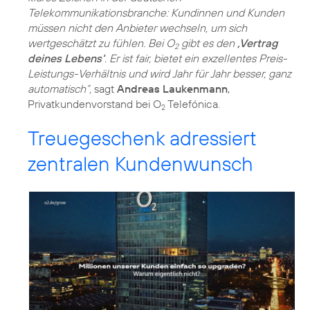
Telekommunikationsbranche: Kundinnen und Kunden
müssen nicht den Anbieter wechseln, um sich
wertgeschätzt zu fühlen. Bei O
gibt es den
‚Vertrag
2
deines Lebens‘
. Er ist fair, bietet ein exzellentes Preis-
Leistungs-Verhältnis und wird Jahr für Jahr besser, ganz
automatisch“,
sagt
Andreas Laukenmann
,
Privatkundenvorstand bei O
Telefónica.
2
Treuegeschenk adressiert
zentralen Kundenwunsch