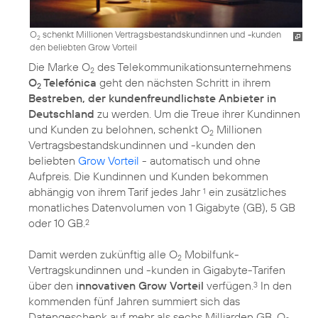
O
schenkt Millionen Vertragsbestandskundinnen und -kunden
2
den beliebten Grow Vorteil
Die Marke O
des Telekommunikationsunternehmens
2
O
Telefónica
geht den nächsten Schritt in ihrem
2
Bestreben, der kundenfreundlichste Anbieter in
Deutschland
zu werden. Um die Treue ihrer Kundinnen
und Kunden zu belohnen, schenkt O
Millionen
2
Vertragsbestandskundinnen und -kunden den
beliebten
Grow Vorteil
- automatisch und ohne
Aufpreis. Die Kundinnen und Kunden bekommen
abhängig von ihrem Tarif jedes Jahr
ein zusätzliches
1
monatliches Datenvolumen von 1 Gigabyte (GB), 5 GB
oder 10 GB.
2
Damit werden zukünftig alle O
Mobilfunk-
2
Vertragskundinnen und -kunden in Gigabyte-Tarifen
über den
innovativen Grow Vorteil
verfügen.
In den
3
kommenden fünf Jahren summiert sich das
Datengeschenk auf mehr als sechs Milliarden GB. O