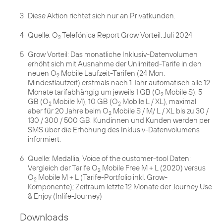
3
Diese Aktion richtet sich nur an Privatkunden.
4
Quelle: O
Telefónica Report Grow Vorteil, Juli 2024
2
5
Grow Vorteil: Das monatliche Inklusiv-Datenvolumen
erhöht sich mit Ausnahme der Unlimited-Tarife in den
neuen O
Mobile Laufzeit-Tarifen (24 Mon.
2
Mindestlaufzeit) erstmals nach 1 Jahr automatisch alle 12
Monate tarifabhängig um jeweils 1 GB (O
Mobile S), 5
2
GB (O
Mobile M), 10 GB (O
Mobile L / XL), maximal
2
2
aber für 20 Jahre beim O
Mobile S / M/ L / XL bis zu 30 /
2
130 / 300 / 500 GB. Kundinnen und Kunden werden per
SMS über die Erhöhung des Inklusiv-Datenvolumens
informiert.
6
Quelle: Medallia, Voice of the customer-tool Daten:
Vergleich der Tarife O
Mobile Free M + L (2020) versus
2
O
Mobile M + L (Tarife-Portfolio inkl. Grow-
2
Komponente); Zeitraum letzte 12 Monate der Journey Use
& Enjoy (Inlife-Journey)
Downloads