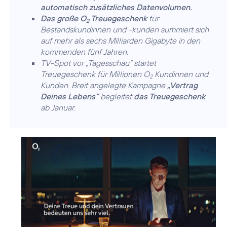
automatisch zusätzliches Datenvolumen.
Das große O
Treuegeschenk
für
2
Bestandskundinnen und -kunden summiert sich
auf mehr als sechs Milliarden Gigabyte in den
kommenden fünf Jahren.
TV-Spot vor „Tagesschau“ startet
Treuegeschenk für Millionen O
Kundinnen und
2
Kunden. Breit angelegte Kampagne
„Vertrag
Deines Lebens“
begleitet
das Treuegeschenk
ab Januar.