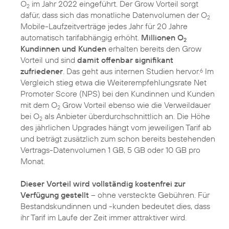
O
im Jahr 2022 eingeführt. Der Grow Vorteil sorgt
2
dafür, dass sich das monatliche Datenvolumen der O
2
Mobile-Laufzeitverträge jedes Jahr für 20 Jahre
automatisch tarifabhängig erhöht.
Millionen O
2
Kundinnen und Kunden
erhalten bereits den Grow
Vorteil und sind
damit offenbar signifikant
zufriedener
. Das geht aus internen Studien hervor.
Im
6
Vergleich stieg etwa die Weiterempfehlungsrate Net
Promoter Score (NPS) bei den Kundinnen und Kunden
mit dem O
Grow Vorteil ebenso wie die Verweildauer
2
bei O
als Anbieter überdurchschnittlich an. Die Höhe
2
des jährlichen Upgrades hängt vom jeweiligen Tarif ab
und beträgt zusätzlich zum schon bereits bestehenden
Vertrags-Datenvolumen 1 GB, 5 GB oder 10 GB pro
Monat.
Dieser Vorteil wird vollständig kostenfrei zur
Verfügung gestellt
– ohne versteckte Gebühren. Für
Bestandskundinnen und -kunden bedeutet dies, dass
ihr Tarif im Laufe der Zeit immer attraktiver wird.