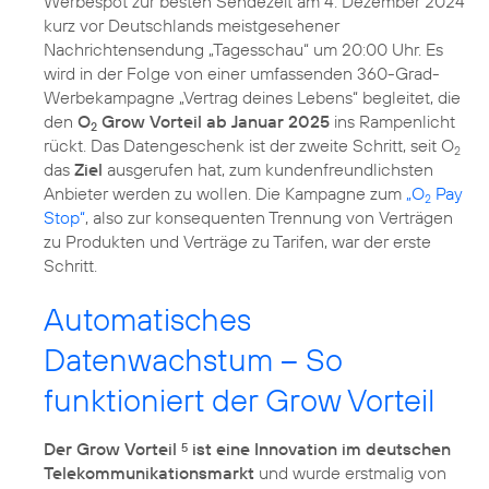
Werbespot zur besten Sendezeit am 4. Dezember 2024
kurz vor Deutschlands meistgesehener
Nachrichtensendung „Tagesschau“ um 20:00 Uhr. Es
wird in der Folge von einer umfassenden 360-Grad-
Werbekampagne „Vertrag deines Lebens“ begleitet, die
den
O
Grow Vorteil ab Januar 2025
ins Rampenlicht
2
rückt. Das Datengeschenk ist der zweite Schritt, seit O
2
das
Ziel
ausgerufen hat, zum kundenfreundlichsten
Anbieter werden zu wollen. Die Kampagne zum
„O
Pay
2
Stop“
, also zur konsequenten Trennung von Verträgen
zu Produkten und Verträge zu Tarifen, war der erste
Schritt.
Automatisches
Datenwachstum – So
funktioniert der Grow Vorteil
Der Grow Vorteil
ist eine Innovation im deutschen
5
Telekommunikationsmarkt
und wurde erstmalig von