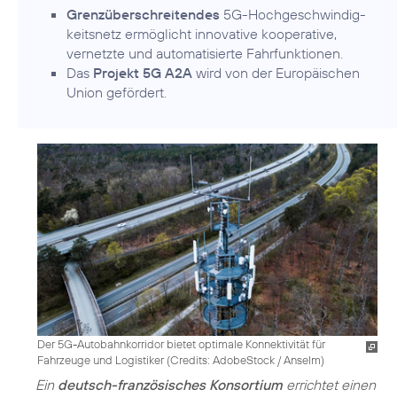
Grenzüberschreitendes
5G-Hochgeschwindig­
keitsnetz ermöglicht innovative kooperative,
vernetzte und automatisierte Fahrfunktionen.
Das
Projekt 5G A2A
wird von der Europäischen
Union gefördert.
Der 5G-Autobahnkorridor bietet optimale Konnektivität für
Fahrzeuge und Logistiker (
Credits: AdobeStock / Anselm
)
Ein
deutsch-französisches Konsortium
errichtet einen