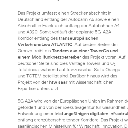
Das Projekt umfasst einen Streckenabschnitt in
Deutschland entlang der Autobahn A6 sowie einen
Abschnitt in Frankreich entlang der Autobahnen A4
und A320. Somit verläuft der geplante 5G-A2A-
Korridor entlang des
transeuropäischen
Verkehrsnetzes ATLANTIC
. Auf beiden Seiten der
Grenze treibt ein
Tandem aus einer TowerCo und
einem Mobilfunknetzbetreiber
das Projekt voran. Auf
deutscher Seite sind dies Vantage Towers und O
2
Telefónica, während auf französischer Seite Orange
und TOTEM beteiligt sind. Darüber hinaus wird das
Projekt von der
htw saar
mit wissenschaftlicher
Expertise unterstützt.
5G A2A wird von der Europäischen Union im Rahmen 
gefördert und von der Exekutivagentur für Gesundheit u
Entwicklung einer
leistungsfähigen digitalen Infrastru
entlang grenzüberschreitender Korridore. Das Projekt w
saarländischen Ministerium für Wirtschaft, Innovation, D