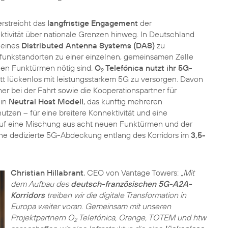
erstreicht das
langfristige Engagement
der
ektivität über nationale Grenzen hinweg. In Deutschland
 eines
Distributed Antenna Systems (DAS)
zu
funkstandorten zu einer einzelnen, gemeinsamen Zelle
hen Funktürmen nötig sind.
O
Telefónica nutzt ihr 5G-
2
t lückenlos mit leistungsstarkem 5G zu versorgen. Davon
er bei der Fahrt sowie die Kooperationspartner für
ein
Neutral Host Modell
, das künftig mehreren
 nutzen – für eine breitere Konnektivität und eine
auf eine Mischung aus acht neuen Funktürmen und der
ne dedizierte 5G-Abdeckung entlang des Korridors im
3,5-
Christian Hillabrant
, CEO von Vantage Towers:
„Mit
dem Aufbau des
deutsch-französischen 5G-A2A-
Korridors
treiben wir die digitale Transformation in
Europa weiter voran. Gemeinsam mit unseren
Projektpartnern O
Telefónica, Orange, TOTEM und htw
2