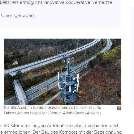
itsnetz ermöglicht innovative kooperative, vernetzte
 Union gefördert.
Der 5G-Autobahnkorridor bietet optimale Konnektivität für
Fahrzeuge und Logistiker (
Credits: AdobeStock / Anselm
)
en 60 Kilometer langen Autobahnabschnitt verbinden und
ste ermöglichen. Der Bau des Korridors mit der Bezeichnung