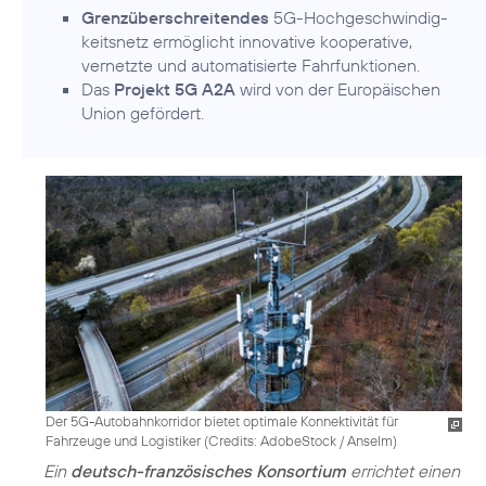
Grenzüberschreitendes
5G-Hochgeschwindig­
keitsnetz ermöglicht innovative kooperative,
vernetzte und automatisierte Fahrfunktionen.
Das
Projekt 5G A2A
wird von der Europäischen
Union gefördert.
Der 5G-Autobahnkorridor bietet optimale Konnektivität für
Fahrzeuge und Logistiker (
Credits: AdobeStock / Anselm
)
Ein
deutsch-französisches Konsortium
errichtet einen