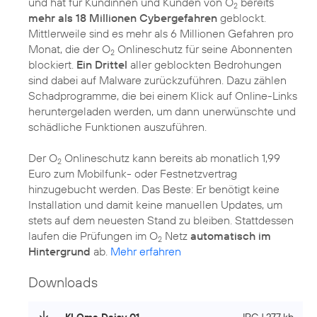
und hat für Kundinnen und Kunden von O
bereits
2
mehr als 18 Millionen Cybergefahren
geblockt.
Mittlerweile sind es mehr als 6 Millionen Gefahren pro
Monat, die der O
Onlineschutz für seine Abonnenten
2
blockiert.
Ein Drittel
aller geblockten Bedrohungen
sind dabei auf Malware zurückzuführen. Dazu zählen
Schadprogramme, die bei einem Klick auf Online-Links
heruntergeladen werden, um dann unerwünschte und
schädliche Funktionen auszuführen.
Der O
Onlineschutz kann bereits ab monatlich 1,99
2
Euro zum Mobilfunk- oder Festnetzvertrag
hinzugebucht werden. Das Beste: Er benötigt keine
Installation und damit keine manuellen Updates, um
stets auf dem neuesten Stand zu bleiben. Stattdessen
laufen die Prüfungen im O
Netz
automatisch im
2
Hintergrund
ab.
Mehr erfahren
Downloads
KI Oma Daisy 01
JPG | 277 kb