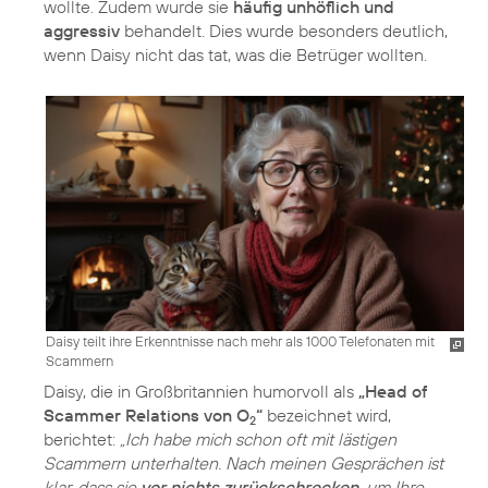
wollte. Zudem wurde sie
häufig unhöflich und
aggressiv
behandelt. Dies wurde besonders deutlich,
wenn Daisy nicht das tat, was die Betrüger wollten.
Daisy teilt ihre Erkenntnisse nach mehr als 1000 Telefonaten mit
Scammern
Daisy, die in Großbritannien humorvoll als
„Head of
Scammer Relations von O
“
bezeichnet wird,
2
berichtet:
„Ich habe mich schon oft mit lästigen
Scammern unterhalten. Nach meinen Gesprächen ist
klar, dass sie
vor nichts zurückschrecken
, um Ihre