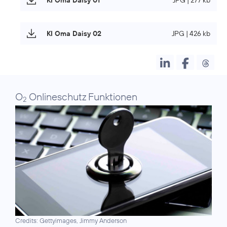
KI Oma Daisy 02
JPG | 426 kb
O
Onlineschutz Funktionen
2
Credits: Gettyimages, Jimmy Anderson