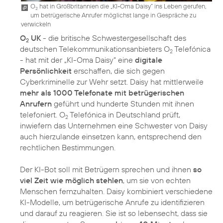
O
hat in Großbritannien die „KI-Oma Daisy“ ins Leben gerufen,
2
um betrügerische Anrufer möglichst lange in Gespräche zu
verwickeln
O
UK
- die britische Schwestergesellschaft des
2
deutschen Telekommunikationsanbieters O
Telefónica
2
- hat mit der „KI-Oma Daisy“ eine
digitale
Persönlichkeit
erschaffen, die sich gegen
Cyberkriminelle zur Wehr setzt. Daisy hat mittlerweile
mehr als 1000 Telefonate mit betrügerischen
Anrufern
geführt und hunderte Stunden mit ihnen
telefoniert. O
Telefónica in Deutschland prüft,
2
inwiefern das Unternehmen eine Schwester von Daisy
auch hierzulande einsetzen kann, entsprechend den
rechtlichen Bestimmungen.
Der KI-Bot soll mit Betrügern sprechen und ihnen
so
viel Zeit wie möglich stehlen
, um sie von echten
Menschen fernzuhalten. Daisy kombiniert verschiedene
KI-Modelle, um betrügerische Anrufe zu identifizieren
und darauf zu reagieren. Sie ist so lebensecht, dass sie