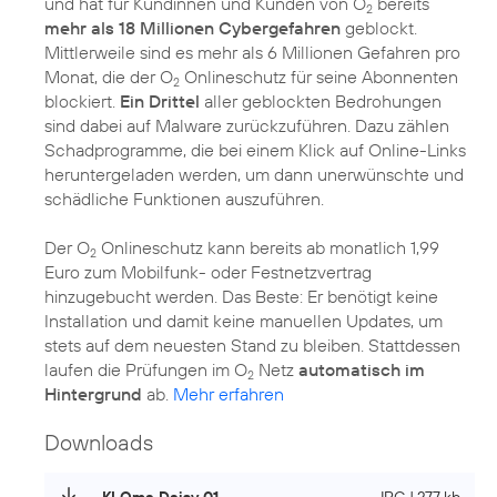
und hat für Kundinnen und Kunden von O
bereits
2
mehr als 18 Millionen Cybergefahren
geblockt.
Mittlerweile sind es mehr als 6 Millionen Gefahren pro
Monat, die der O
Onlineschutz für seine Abonnenten
2
blockiert.
Ein Drittel
aller geblockten Bedrohungen
sind dabei auf Malware zurückzuführen. Dazu zählen
Schadprogramme, die bei einem Klick auf Online-Links
heruntergeladen werden, um dann unerwünschte und
schädliche Funktionen auszuführen.
Der O
Onlineschutz kann bereits ab monatlich 1,99
2
Euro zum Mobilfunk- oder Festnetzvertrag
hinzugebucht werden. Das Beste: Er benötigt keine
Installation und damit keine manuellen Updates, um
stets auf dem neuesten Stand zu bleiben. Stattdessen
laufen die Prüfungen im O
Netz
automatisch im
2
Hintergrund
ab.
Mehr erfahren
Downloads
KI Oma Daisy 01
JPG | 277 kb