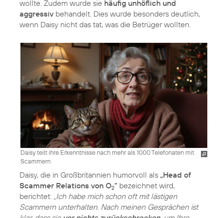
wollte. Zudem wurde sie
häufig unhöflich und
aggressiv
behandelt. Dies wurde besonders deutlich,
wenn Daisy nicht das tat, was die Betrüger wollten.
Daisy teilt ihre Erkenntnisse nach mehr als 1000 Telefonaten mit
Scammern
Daisy, die in Großbritannien humorvoll als
„Head of
Scammer Relations von O
“
bezeichnet wird,
2
berichtet:
„Ich habe mich schon oft mit lästigen
Scammern unterhalten. Nach meinen Gesprächen ist
klar, dass sie
vor nichts zurückschrecken
, um Ihre