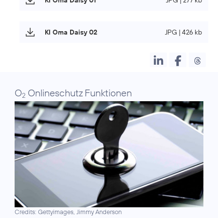
KI Oma Daisy 02
JPG | 426 kb
O
Onlineschutz Funktionen
2
Credits: Gettyimages, Jimmy Anderson