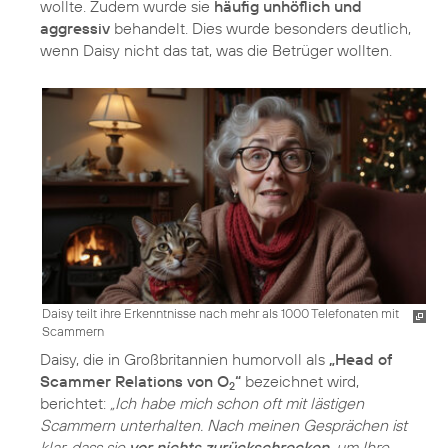
wollte. Zudem wurde sie
häufig unhöflich und
aggressiv
behandelt. Dies wurde besonders deutlich,
wenn Daisy nicht das tat, was die Betrüger wollten.
Daisy teilt ihre Erkenntnisse nach mehr als 1000 Telefonaten mit
Scammern
Daisy, die in Großbritannien humorvoll als
„Head of
Scammer Relations von O
“
bezeichnet wird,
2
berichtet:
„Ich habe mich schon oft mit lästigen
Scammern unterhalten. Nach meinen Gesprächen ist
klar, dass sie
vor nichts zurückschrecken
, um Ihre