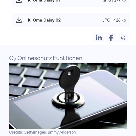
KI Oma Daisy 02
JPG | 426 kb
O
Onlineschutz Funktionen
2
Credits: Gettyimages, Jimmy Anderson