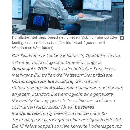
Künstliche Intelligenz berechnet für jeden Mobilfunkstandort den
künftigen Kapazitätsbedarf (
Credits: iStock / gorodenkoff,
Waehatman Waedarase
)
Der Telekommunikationsanbieter O
Telefónica startet
2
mit neuer technologischer Unterstützung ins
Ausbaujahr 2025
: Dank fortschrittlicher Künstlicher
Intelligenz (KI) treffen die Netztechniker
präzisere
Vorhersagen zur Entwicklung
der mobilen
Datennutzung der 45 Millionen Kundinnen und Kunden
an jedem Standort. Dies ermöglicht eine genauere
Kapazitätsplanung, gezielte Investitionen und einen
optimierten Netzausbau für ein
besseres
Kundenerlebnis
. O
Telefónica hat die neue KI-
2
Technologie im vergangenen Jahr erfolgreich getestet.
Die KI liefert doppelt so viele korrekte Vorhersagen mit