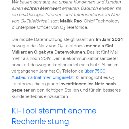
Wir bauen dort aus, wo unsere Kundinnen und Kunden
einen
echten Mehrwert
erhalten. Dadurch erleben sie
ein erstklassiges Internet- und Telefonerlebnis im Netz
von O
Telefónica“
, sagt
Mallik Rao
, Chief Technology
2
& Enterprise Officer von O
Telefónica.
2
Die mobile Datennutzung steigt rasant an:
Im Jahr 2024
bewegte das Netz von O
Telefónica
mehr als fünf
2
Milliarden Gigabyte Datenvolumen
. Das ist fünf Mal
mehr als noch 2019. Der Telekommunikationsanbieter
erweitert deswegen kontinuierlich sein Netz. Allein im
vergangenen Jahr hat O
Telefónica
über 7500
2
Ausbaumaßnahmen umgesetzt
. KI ermöglicht es O
2
Telefónica, die eigenen
Investitionen ins Netz noch
gezielter
an den richtigen Stellen und für ein besseres
Kundenerlebnis einzusetzen.
KI-Tool stemmt enorme
Rechenleistung