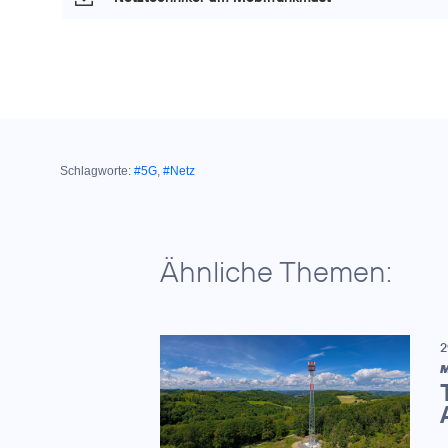
Schlagworte:
#5G
,
#Netz
Ähnliche Themen:
2
M