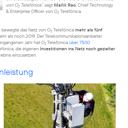
von O
Telefónica“
, sagt
Mallik Rao
, Chief Technology
2
& Enterprise Officer von O
Telefónica.
2
4
bewegte das Netz von O
Telefónica
mehr als fünf
2
 mehr als noch 2019. Der Telekommunikationsanbieter
 vergangenen Jahr hat O
Telefónica
über 7500
2
efónica, die eigenen
Investitionen ins Netz noch gezielter
lebnis einzusetzen.
nleistung