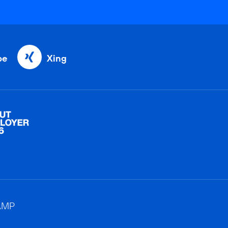
be
Xing
AMP