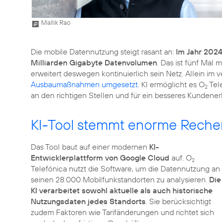
Mallik Rao
Die mobile Datennutzung steigt rasant an:
Im Jahr 202
Milliarden Gigabyte Datenvolumen
. Das ist fünf Mal
erweitert deswegen kontinuierlich sein Netz. Allein im
Ausbaumaßnahmen umgesetzt
. KI ermöglicht es O
Tel
2
an den richtigen Stellen und für ein besseres Kundener
KI-Tool stemmt enorme Reche
Das Tool baut auf einer modernen
KI-
Entwicklerplattform von Google Cloud
auf. O
2
Telefónica nutzt die Software, um die Datennutzung an
seinen 28.000 Mobilfunkstandorten zu analysieren.
Die
KI verarbeitet sowohl aktuelle als auch historische
Nutzungsdaten jedes Standorts
. Sie berücksichtigt
zudem Faktoren wie Tarifänderungen und richtet sich