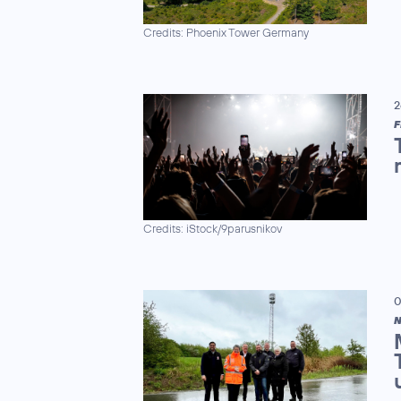
Credits: Phoenix Tower Germany
2
F
Credits: iStock/9parusnikov
0
N