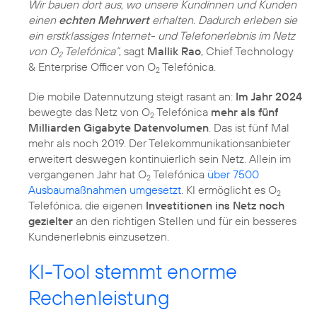
Wir bauen dort aus, wo unsere Kundinnen und Kunden
einen
echten Mehrwert
erhalten. Dadurch erleben sie
ein erstklassiges Internet- und Telefonerlebnis im Netz
von O
Telefónica“
, sagt
Mallik Rao
, Chief Technology
2
& Enterprise Officer von O
Telefónica.
2
Die mobile Datennutzung steigt rasant an:
Im Jahr 2024
bewegte das Netz von O
Telefónica
mehr als fünf
2
Milliarden Gigabyte Datenvolumen
. Das ist fünf Mal
mehr als noch 2019. Der Telekommunikationsanbieter
erweitert deswegen kontinuierlich sein Netz. Allein im
vergangenen Jahr hat O
Telefónica
über 7500
2
Ausbaumaßnahmen umgesetzt
. KI ermöglicht es O
2
Telefónica, die eigenen
Investitionen ins Netz noch
gezielter
an den richtigen Stellen und für ein besseres
Kundenerlebnis einzusetzen.
KI-Tool stemmt enorme
Rechenleistung