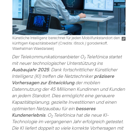
Künstliche Intelligenz berechnet für jeden Mobilfunkstandort den
künftigen Kapazitätsbedarf (
Credits: iStock / gorodenkoff,
Waehatman Waedarase
)
Der Telekommunikationsanbieter O
Telefónica startet
2
mit neuer technologischer Unterstützung ins
Ausbaujahr 2025
: Dank fortschrittlicher Künstlicher
Intelligenz (KI) treffen die Netztechniker
präzisere
Vorhersagen zur Entwicklung
der mobilen
Datennutzung der 45 Millionen Kundinnen und Kunden
an jedem Standort. Dies ermöglicht eine genauere
Kapazitätsplanung, gezielte Investitionen und einen
optimierten Netzausbau für ein
besseres
Kundenerlebnis
. O
Telefónica hat die neue KI-
2
Technologie im vergangenen Jahr erfolgreich getestet.
Die KI liefert doppelt so viele korrekte Vorhersagen mit