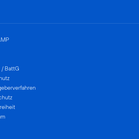
AMP
 / BattG
hutz
geberverfahren
chutz
reiheit
um