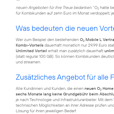
neuen Angeboten für ihre Treue bedanken.“
O
hatte b
2
für Kombikunden auf zehn Euro im Monat verdoppelt, je
Was bedeuten die neuen Vorte
Wer zum Beispiel den bestehenden
O
Mobile L Vertr
2
Kombi-Vorteils
dauerhaft monatlich nur 29,99 Euro sta
Unlimited Vorteil
erhält man zusätzlich dauerhaft
unli
(statt regulär 100 GB). So können Kombikunden deutli
Zusätzliches Angebot für all
Alle Kundinnen und Kunden, die einen
neuen O
Home 
2
sechs Monate lang keine Grundgebühr beim Abschlus
je nach Technologie und Infrastrukturanbieter. Mit dem
technischen Möglichkeiten an ihrer Adresse prüfen und 
Lösung für ihren jeweiligen Bedarf.