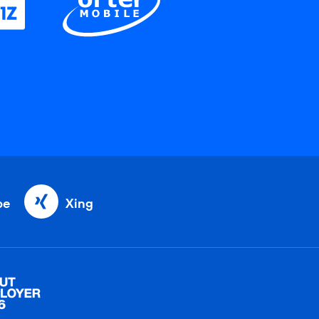
be
Xing