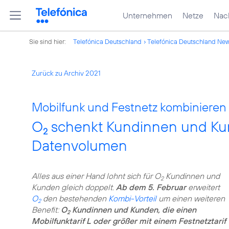
Unternehmen
Netze
Nach
Sie sind hier:
Telefónica Deutschland
Telefónica Deutschland Ne
Zurück zu Archiv 2021
Mobilfunk und Festnetz kombinieren u
O
schenkt Kundinnen und Kun
2
Datenvolumen
Alles aus einer Hand lohnt sich für O
Kundinnen und
2
Kunden gleich doppelt.
Ab dem 5. Februar
erweitert
O
den bestehenden
Kombi-Vorteil
um einen weiteren
2
Benefit:
O
Kundinnen und Kunden, die einen
2
Mobilfunktarif L oder größer mit einem Festnetztarif