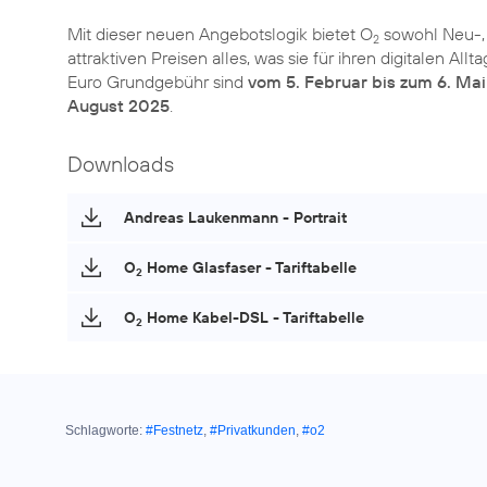
Mit dieser neuen Angebotslogik bietet O
sowohl Neu-,
2
attraktiven Preisen alles, was sie für ihren digitalen 
Euro Grundgebühr sind
vom 5. Februar bis zum 6. Ma
August 2025
.
Downloads
Andreas Laukenmann - Portrait
O
Home Glasfaser - Tariftabelle
2
O
Home Kabel-DSL - Tariftabelle
2
Schlagworte:
#Festnetz
,
#Privatkunden
,
#o2