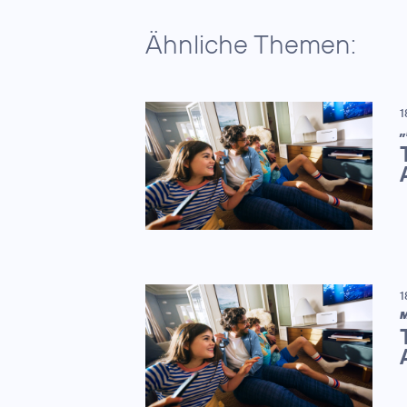
Ähnliche Themen:
1
„
1
M