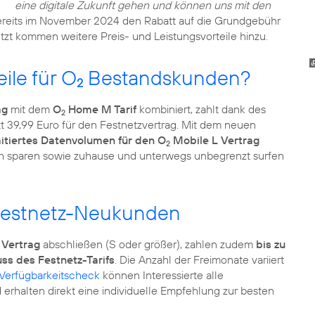
eine digitale Zukunft gehen und können uns mit den
ereits im November 2024 den Rabatt auf die Grundgebühr
tzt kommen weitere Preis- und Leistungsvorteile hinzu.
ile für O
Bestandskunden?
2
ag
mit dem
O
Home M Tarif
kombiniert, zahlt dank des
2
tt 39,99 Euro für den Festnetzvertrag. Mit dem neuen
mitiertes Datenvolumen für den O
Mobile L Vertrag
2
ch sparen sowie zuhause und unterwegs unbegrenzt surfen
e Festnetz-Neukunden
Vertrag
abschließen (S oder größer), zahlen zudem
bis zu
s des Festnetz-Tarifs
. Die Anzahl der Freimonate variiert
Verfügbarkeitscheck
können Interessierte alle
erhalten direkt eine individuelle Empfehlung zur besten