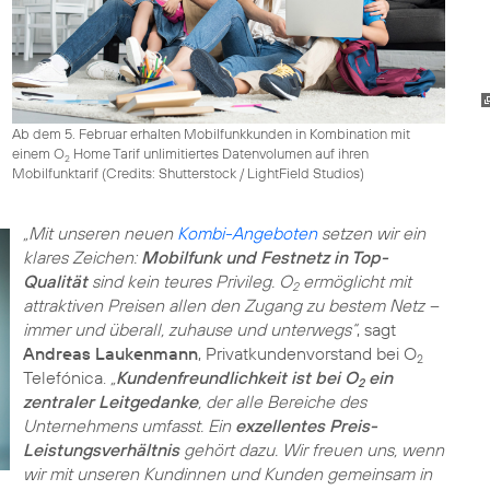
Ab dem 5. Februar erhalten Mobilfunkkunden in Kombination mit
einem O
Home Tarif unlimitiertes Datenvolumen auf ihren
2
Mobilfunktarif (
Credits: Shutterstock / LightField Studios
)
„Mit unseren neuen
Kombi-Angeboten
setzen wir ein
klares Zeichen:
Mobilfunk und Festnetz in Top-
Qualität
sind kein teures Privileg. O
ermöglicht mit
2
attraktiven Preisen allen den Zugang zu bestem Netz –
immer und überall, zuhause und unterwegs“
, sagt
Andreas Laukenmann
, Privatkundenvorstand bei O
2
Telefónica.
„
Kundenfreundlichkeit ist bei O
ein
2
zentraler Leitgedanke
, der alle Bereiche des
Unternehmens umfasst. Ein
exzellentes Preis-
Leistungsverhältnis
gehört dazu. Wir freuen uns, wenn
wir mit unseren Kundinnen und Kunden gemeinsam in