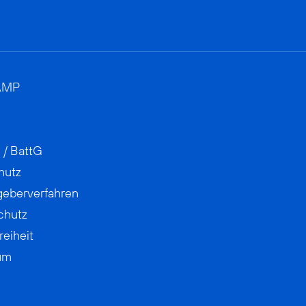
AMP
 / BattG
hutz
geberverfahren
chutz
reiheit
um