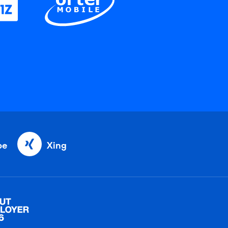
be
Xing