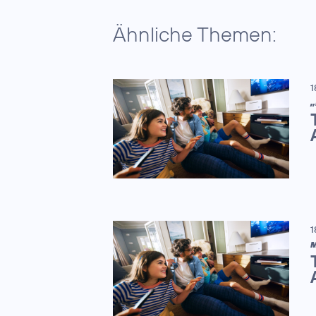
Ähnliche Themen:
1
„
1
M