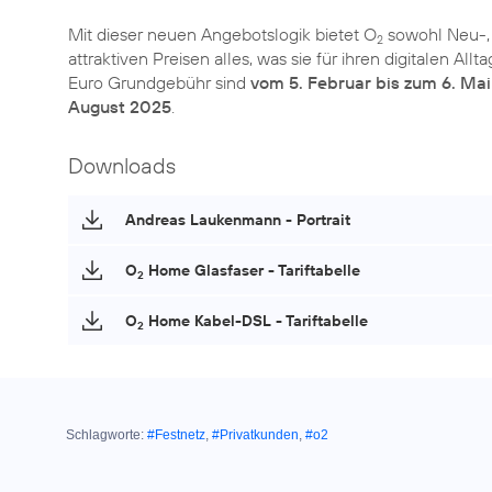
Mit dieser neuen Angebotslogik bietet O
sowohl Neu-,
2
attraktiven Preisen alles, was sie für ihren digitalen 
Euro Grundgebühr sind
vom 5. Februar bis zum 6. Ma
August 2025
.
Downloads
Andreas Laukenmann - Portrait
O
Home Glasfaser - Tariftabelle
2
O
Home Kabel-DSL - Tariftabelle
2
Schlagworte:
#Festnetz
,
#Privatkunden
,
#o2