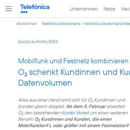
Unternehmen
Netze
Nach
Sie sind hier:
Telefónica Deutschland
Telefónica Deutschland Ne
Zurück zu Archiv 2023
Mobilfunk und Festnetz kombinieren u
O
schenkt Kundinnen und Kun
2
Datenvolumen
Alles aus einer Hand lohnt sich für O
Kundinnen und
2
Kunden gleich doppelt.
Ab dem 5. Februar
erweitert
O
den bestehenden
Kombi-Vorteil
um einen weiteren
2
Benefit:
O
Kundinnen und Kunden, die einen
2
Mobilfunktarif L oder größer mit einem Festnetztarif