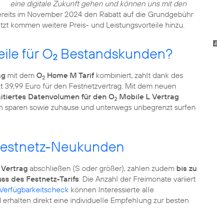
eine digitale Zukunft gehen und können uns mit den
ereits im November 2024 den Rabatt auf die Grundgebühr
tzt kommen weitere Preis- und Leistungsvorteile hinzu.
ile für O
Bestandskunden?
2
ag
mit dem
O
Home M Tarif
kombiniert, zahlt dank des
2
tt 39,99 Euro für den Festnetzvertrag. Mit dem neuen
mitiertes Datenvolumen für den O
Mobile L Vertrag
2
ch sparen sowie zuhause und unterwegs unbegrenzt surfen
e Festnetz-Neukunden
Vertrag
abschließen (S oder größer), zahlen zudem
bis zu
s des Festnetz-Tarifs
. Die Anzahl der Freimonate variiert
Verfügbarkeitscheck
können Interessierte alle
erhalten direkt eine individuelle Empfehlung zur besten