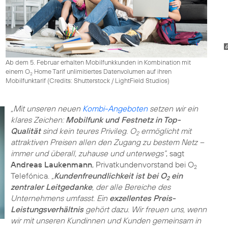
Ab dem 5. Februar erhalten Mobilfunkkunden in Kombination mit
einem O
Home Tarif unlimitiertes Datenvolumen auf ihren
2
Mobilfunktarif (
Credits: Shutterstock / LightField Studios
)
„Mit unseren neuen
Kombi-Angeboten
setzen wir ein
klares Zeichen:
Mobilfunk und Festnetz in Top-
Qualität
sind kein teures Privileg. O
ermöglicht mit
2
attraktiven Preisen allen den Zugang zu bestem Netz –
immer und überall, zuhause und unterwegs“
, sagt
Andreas Laukenmann
, Privatkundenvorstand bei O
2
Telefónica.
„
Kundenfreundlichkeit ist bei O
ein
2
zentraler Leitgedanke
, der alle Bereiche des
Unternehmens umfasst. Ein
exzellentes Preis-
Leistungsverhältnis
gehört dazu. Wir freuen uns, wenn
wir mit unseren Kundinnen und Kunden gemeinsam in