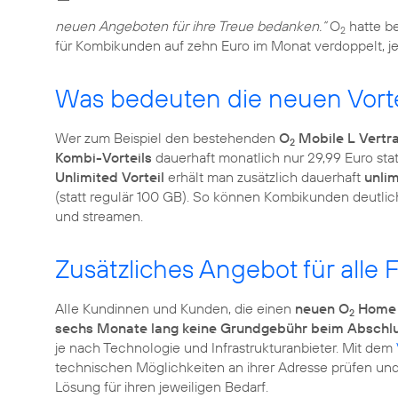
neuen Angeboten für ihre Treue bedanken.“
O
hatte b
2
für Kombikunden auf zehn Euro im Monat verdoppelt, je
Was bedeuten die neuen Vorte
Wer zum Beispiel den bestehenden
O
Mobile L Vertr
2
Kombi-Vorteils
dauerhaft monatlich nur 29,99 Euro sta
Unlimited Vorteil
erhält man zusätzlich dauerhaft
unli
(statt regulär 100 GB). So können Kombikunden deutli
Zusätzliches Angebot für all
Alle Kundinnen und Kunden, die einen
neuen O
Home 
2
sechs Monate lang keine Grundgebühr beim Abschlus
je nach Technologie und Infrastrukturanbieter. Mit dem
technischen Möglichkeiten an ihrer Adresse prüfen und 
Lösung für ihren jeweiligen Bedarf.