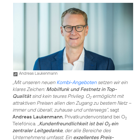
Andreas Laukenmann
„Mit unseren neuen
Kombi-Angeboten
setzen wir ein
klares Zeichen:
Mobilfunk und Festnetz in Top-
Qualität
sind kein teures Privileg. O
ermöglicht mit
2
attraktiven Preisen allen den Zugang zu bestem Netz –
immer und überall, zuhause und unterwegs“
, sagt
Andreas Laukenmann
, Privatkundenvorstand bei O
2
Telefónica.
„
Kundenfreundlichkeit ist bei O
ein
2
zentraler Leitgedanke
, der alle Bereiche des
Unternehmens umfasst. Ein
exzellentes Preis-