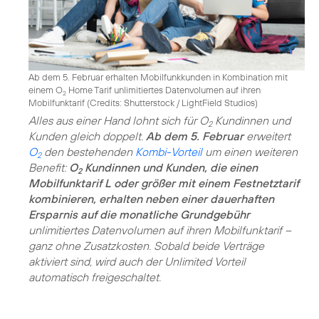
Ab dem 5. Februar erhalten Mobilfunkkunden in Kombination mit
einem O
Home Tarif unlimitiertes Datenvolumen auf ihren
2
Mobilfunktarif (
Credits: Shutterstock / LightField Studios
)
Alles aus einer Hand lohnt sich für O
Kundinnen und
2
Kunden gleich doppelt.
Ab dem 5. Februar
erweitert
O
den bestehenden
Kombi-Vorteil
um einen weiteren
2
Benefit:
O
Kundinnen und Kunden, die einen
2
Mobilfunktarif L oder größer mit einem Festnetztarif
kombinieren, erhalten neben einer dauerhaften
Ersparnis auf die monatliche Grundgebühr
unlimitiertes Datenvolumen auf ihren Mobilfunktarif –
ganz ohne Zusatzkosten. Sobald beide Verträge
aktiviert sind, wird auch der Unlimited Vorteil
automatisch freigeschaltet.