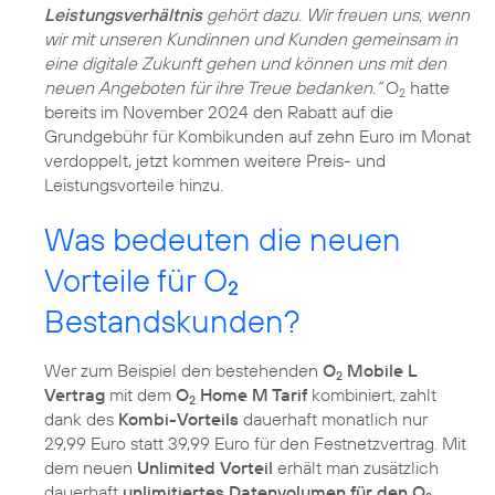
Leistungsverhältnis
gehört dazu. Wir freuen uns, wenn
wir mit unseren Kundinnen und Kunden gemeinsam in
eine digitale Zukunft gehen und können uns mit den
neuen Angeboten für ihre Treue bedanken.“
O
hatte
2
bereits im November 2024 den Rabatt auf die
Grundgebühr für Kombikunden auf zehn Euro im Monat
verdoppelt, jetzt kommen weitere Preis- und
Leistungsvorteile hinzu.
Was bedeuten die neuen
Vorteile für O
2
Bestandskunden?
Wer zum Beispiel den bestehenden
O
Mobile L
2
Vertrag
mit dem
O
Home M Tarif
kombiniert, zahlt
2
dank des
Kombi-Vorteils
dauerhaft monatlich nur
29,99 Euro statt 39,99 Euro für den Festnetzvertrag. Mit
dem neuen
Unlimited Vorteil
erhält man zusätzlich
dauerhaft
unlimitiertes Datenvolumen für den O