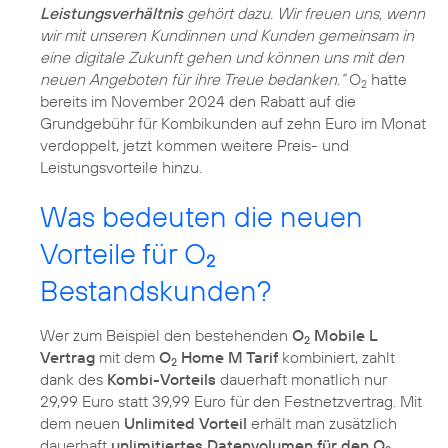
Leistungsverhältnis
gehört dazu. Wir freuen uns, wenn
wir mit unseren Kundinnen und Kunden gemeinsam in
eine digitale Zukunft gehen und können uns mit den
neuen Angeboten für ihre Treue bedanken.“
O
hatte
2
bereits im November 2024 den Rabatt auf die
Grundgebühr für Kombikunden auf zehn Euro im Monat
verdoppelt, jetzt kommen weitere Preis- und
Leistungsvorteile hinzu.
Was bedeuten die neuen
Vorteile für O
2
Bestandskunden?
Wer zum Beispiel den bestehenden
O
Mobile L
2
Vertrag
mit dem
O
Home M Tarif
kombiniert, zahlt
2
dank des
Kombi-Vorteils
dauerhaft monatlich nur
29,99 Euro statt 39,99 Euro für den Festnetzvertrag. Mit
dem neuen
Unlimited Vorteil
erhält man zusätzlich
dauerhaft
unlimitiertes Datenvolumen für den O