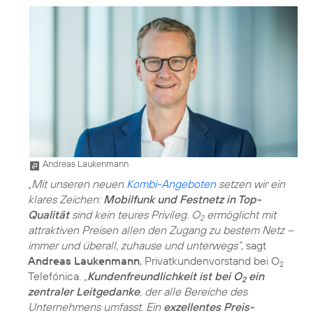
Andreas Laukenmann
„Mit unseren neuen
Kombi-Angeboten
setzen wir ein
klares Zeichen:
Mobilfunk und Festnetz in Top-
Qualität
sind kein teures Privileg. O
ermöglicht mit
2
attraktiven Preisen allen den Zugang zu bestem Netz –
immer und überall, zuhause und unterwegs“
, sagt
Andreas Laukenmann
, Privatkundenvorstand bei O
2
Telefónica.
„
Kundenfreundlichkeit ist bei O
ein
2
zentraler Leitgedanke
, der alle Bereiche des
Unternehmens umfasst. Ein
exzellentes Preis-