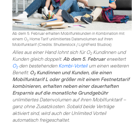
Ab dem 5. Februar erhalten Mobilfunkkunden in Kombination mit
einem O
Home Tarif unlimitiertes Datenvolumen auf ihren
2
Mobilfunktarif (
Credits: Shutterstock / LightField Studios
)
Alles aus einer Hand lohnt sich für O
Kundinnen und
2
Kunden gleich doppelt.
Ab dem 5. Februar
erweitert
O
den bestehenden
Kombi-Vorteil
um einen weiteren
2
Benefit:
O
Kundinnen und Kunden, die einen
2
Mobilfunktarif L oder größer mit einem Festnetztarif
kombinieren, erhalten neben einer dauerhaften
Ersparnis auf die monatliche Grundgebühr
unlimitiertes Datenvolumen auf ihren Mobilfunktarif –
ganz ohne Zusatzkosten. Sobald beide Verträge
aktiviert sind, wird auch der Unlimited Vorteil
automatisch freigeschaltet.