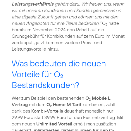
Leistungsverhältnis
gehört dazu. Wir freuen uns, wenn
wir mit unseren Kundinnen und Kunden gemeinsam in
eine digitale Zukunft gehen und können uns mit den
neuen Angeboten für ihre Treue bedanken.“
O
hatte
2
bereits im November 2024 den Rabatt auf die
Grundgebühr für Kombikunden auf zehn Euro im Monat
verdoppelt, jetzt kommen weitere Preis- und
Leistungsvorteile hinzu.
Was bedeuten die neuen
Vorteile für O
2
Bestandskunden?
Wer zum Beispiel den bestehenden
O
Mobile L
2
Vertrag
mit dem
O
Home M Tarif
kombiniert, zahlt
2
dank des
Kombi-Vorteils
dauerhaft monatlich nur
29,99 Euro statt 39,99 Euro für den Festnetzvertrag. Mit
dem neuen
Unlimited Vorteil
erhält man zusätzlich
dauerhaft
unlimitiertes Datenvolumen für den O