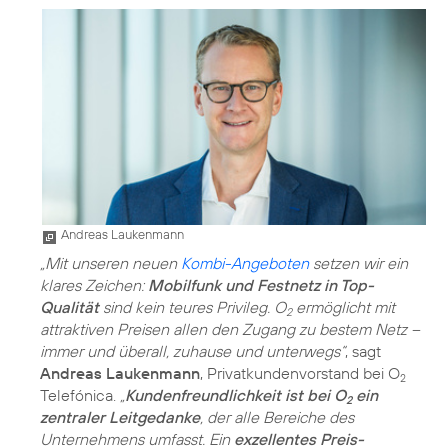
Andreas Laukenmann
„Mit unseren neuen
Kombi-Angeboten
setzen wir ein
klares Zeichen:
Mobilfunk und Festnetz in Top-
Qualität
sind kein teures Privileg. O
ermöglicht mit
2
attraktiven Preisen allen den Zugang zu bestem Netz –
immer und überall, zuhause und unterwegs“
, sagt
Andreas Laukenmann
, Privatkundenvorstand bei O
2
Telefónica.
„
Kundenfreundlichkeit ist bei O
ein
2
zentraler Leitgedanke
, der alle Bereiche des
Unternehmens umfasst. Ein
exzellentes Preis-