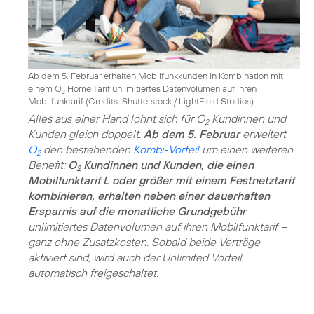
Ab dem 5. Februar erhalten Mobilfunkkunden in Kombination mit
einem O
Home Tarif unlimitiertes Datenvolumen auf ihren
2
Mobilfunktarif (
Credits: Shutterstock / LightField Studios
)
Alles aus einer Hand lohnt sich für O
Kundinnen und
2
Kunden gleich doppelt.
Ab dem 5. Februar
erweitert
O
den bestehenden
Kombi-Vorteil
um einen weiteren
2
Benefit:
O
Kundinnen und Kunden, die einen
2
Mobilfunktarif L oder größer mit einem Festnetztarif
kombinieren, erhalten neben einer dauerhaften
Ersparnis auf die monatliche Grundgebühr
unlimitiertes Datenvolumen auf ihren Mobilfunktarif –
ganz ohne Zusatzkosten. Sobald beide Verträge
aktiviert sind, wird auch der Unlimited Vorteil
automatisch freigeschaltet.