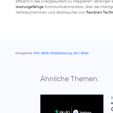
effizient in das Energiesystem zu integrieren. Versorger
leistungsfähige
Kommunikationsnetze, über die intell
Verbraucherinnen und Verbraucher von
flexiblen Tari
Schlagworte:
#5G
,
#B2B
,
#Digitalisierung
,
#IoT
,
#Netz
Ähnliche Themen:
2
M