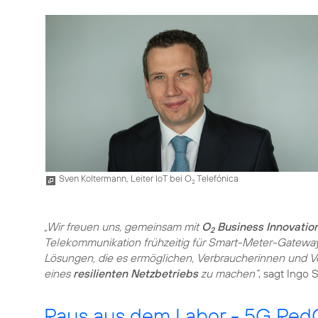
Sven Koltermann, Leiter IoT bei O
Telefónica
2
„Wir freuen uns, gemeinsam mit
O
Business Innovatio
2
Telekommunikation frühzeitig für Smart-Meter-Gateways
Lösungen, die es ermöglichen, Verbraucherinnen und V
eines
resilienten Netzbetriebs
zu machen“
, sagt Ingo
Raus aus dem Labor - 5G RedC