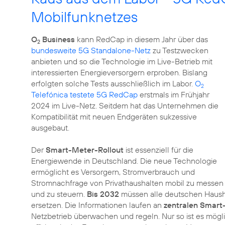
Mobilfunknetzes
O
Business
kann RedCap in diesem Jahr über das
2
bundesweite 5G Standalone-Netz
zu Testzwecken
anbieten und so die Technologie im Live-Betrieb mit
interessierten Energieversorgern erproben. Bislang
erfolgten solche Tests ausschließlich im Labor.
O
2
Telefónica testete 5G RedCap
erstmals im Frühjahr
2024 im Live-Netz. Seitdem hat das Unternehmen die
Kompatibilität mit neuen Endgeräten sukzessive
ausgebaut.
Der
Smart-Meter-Rollout
ist essenziell für die
Energiewende in Deutschland. Die neue Technologie
ermöglicht es Versorgern, Stromverbrauch und
Stromnachfrage von Privathaushalten mobil zu messen
und zu steuern.
Bis 2032
müssen alle deutschen Hausha
ersetzen. Die Informationen laufen an
zentralen Smar
Netzbetrieb überwachen und regeln. Nur so ist es mö