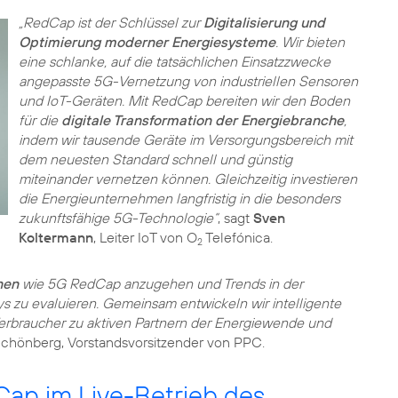
„RedCap ist der Schlüssel zur
Digitalisierung und
Optimierung moderner Energiesysteme
. Wir bieten
eine schlanke, auf die tatsächlichen Einsatzzwecke
angepasste 5G-Vernetzung von industriellen Sensoren
und IoT-Geräten. Mit RedCap bereiten wir den Boden
für die
digitale Transformation der Energiebranche
,
indem wir tausende Geräte im Versorgungsbereich mit
dem neuesten Standard schnell und günstig
miteinander vernetzen können. Gleichzeitig investieren
die Energieunternehmen langfristig in die besonders
zukunftsfähige 5G-Technologie“
, sagt
Sven
Koltermann
, Leiter IoT von O
Telefónica.
2
nen
wie 5G RedCap anzugehen und Trends in der
 zu evaluieren. Gemeinsam entwickeln wir intelligente
erbraucher zu aktiven Partnern der Energiewende und
 Schönberg, Vorstandsvorsitzender von PPC.
ap im Live-Betrieb des