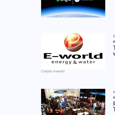
2
I
Credits: e-world
1
S