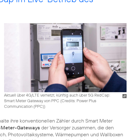
Aktuell über 4G/LTE vernetzt, künftig auch über 5G RedCap:
Smart Meter Gateway von PPC (
Credits: Power Plus
Communication (PPC)
)
lte ihre konventionellen Zähler durch Smart Meter
t-Meter-Gateways
der Versorger zusammen, die den
glich, Photovoltaiksysteme, Wärmepumpen und Wallboxen