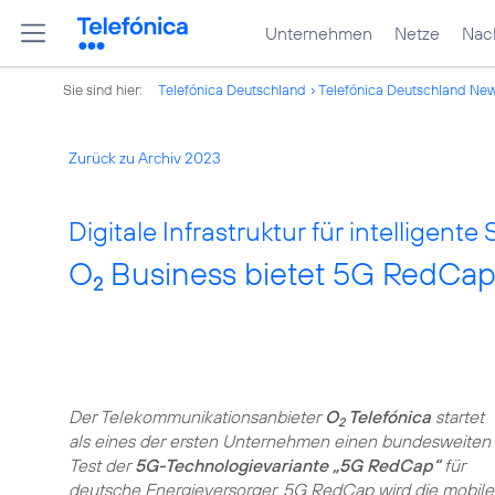
Unternehmen
Netze
Nach
Sie sind hier:
Telefónica Deutschland
Telefónica Deutschland Ne
Zurück zu Archiv 2023
Digitale Infrastruktur für intelligente
O
Business bietet 5G RedCap 
2
Der Telekommunikationsanbieter
O
Telefónica
startet
2
als eines der ersten Unternehmen einen bundesweiten
Test der
5G-Technologievariante „5G RedCap“
für
deutsche Energieversorger. 5G RedCap wird die mobile