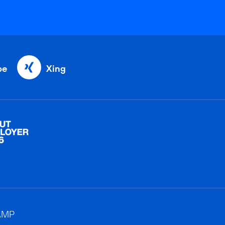
be
Xing
AMP