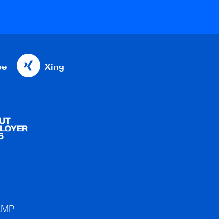
be
Xing
AMP