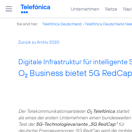
Unternehmen
Netze
Nach
Sie sind hier:
Telefónica Deutschland
Telefónica Deutschland Ne
Zurück zu Archiv 2020
Digitale Infrastruktur für intelligente
O
Business bietet 5G RedCap 
2
Der Telekommunikationsanbieter
O
Telefónica
startet
2
als eines der ersten Unternehmen einen bundesweiten
Test der
5G-Technologievariante „5G RedCap“
für
deutsche Energieversorger. 5G RedCap wird die mobile