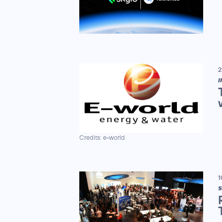
2
I
Credits: e-world
1
S