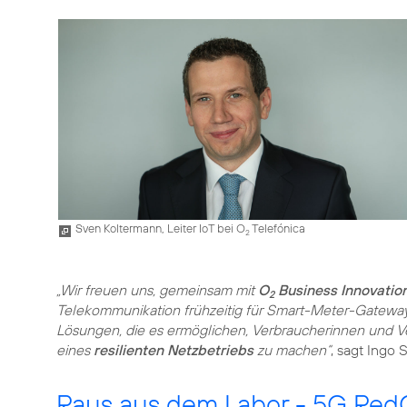
Sven Koltermann, Leiter IoT bei O
Telefónica
2
„Wir freuen uns, gemeinsam mit
O
Business Innovatio
2
Telekommunikation frühzeitig für Smart-Meter-Gateways
Lösungen, die es ermöglichen, Verbraucherinnen und V
eines
resilienten Netzbetriebs
zu machen“
, sagt Ingo
Raus aus dem Labor - 5G RedC