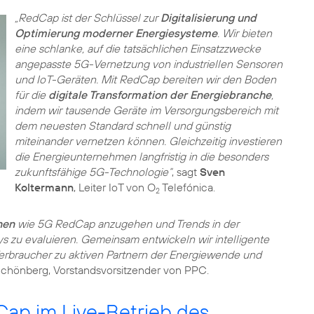
„RedCap ist der Schlüssel zur
Digitalisierung und
Optimierung moderner Energiesysteme
. Wir bieten
eine schlanke, auf die tatsächlichen Einsatzzwecke
angepasste 5G-Vernetzung von industriellen Sensoren
und IoT-Geräten. Mit RedCap bereiten wir den Boden
für die
digitale Transformation der Energiebranche
,
indem wir tausende Geräte im Versorgungsbereich mit
dem neuesten Standard schnell und günstig
miteinander vernetzen können. Gleichzeitig investieren
die Energieunternehmen langfristig in die besonders
zukunftsfähige 5G-Technologie“
, sagt
Sven
Koltermann
, Leiter IoT von O
Telefónica.
2
nen
wie 5G RedCap anzugehen und Trends in der
 zu evaluieren. Gemeinsam entwickeln wir intelligente
erbraucher zu aktiven Partnern der Energiewende und
 Schönberg, Vorstandsvorsitzender von PPC.
ap im Live-Betrieb des