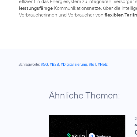
effizient in das Energiesystem zu integrieren. Versorger
leistungsfähige
Kommunikationsnetze, über die intell
Verbraucherinnen und Verbraucher von
flexiblen Tari
Schlagworte:
#5G
,
#B2B
,
#Digitalisierung
,
#IoT
,
#Netz
Ähnliche Themen:
2
M