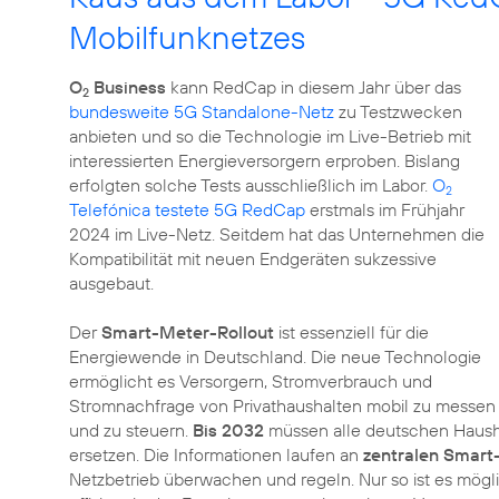
Mobilfunknetzes
O
Business
kann RedCap in diesem Jahr über das
2
bundesweite 5G Standalone-Netz
zu Testzwecken
anbieten und so die Technologie im Live-Betrieb mit
interessierten Energieversorgern erproben. Bislang
erfolgten solche Tests ausschließlich im Labor.
O
2
Telefónica testete 5G RedCap
erstmals im Frühjahr
2024 im Live-Netz. Seitdem hat das Unternehmen die
Kompatibilität mit neuen Endgeräten sukzessive
ausgebaut.
Der
Smart-Meter-Rollout
ist essenziell für die
Energiewende in Deutschland. Die neue Technologie
ermöglicht es Versorgern, Stromverbrauch und
Stromnachfrage von Privathaushalten mobil zu messen
und zu steuern.
Bis 2032
müssen alle deutschen Hausha
ersetzen. Die Informationen laufen an
zentralen Smar
Netzbetrieb überwachen und regeln. Nur so ist es mö