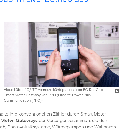
Aktuell über 4G/LTE vernetzt, künftig auch über 5G RedCap:
Smart Meter Gateway von PPC (
Credits: Power Plus
Communication (PPC)
)
lte ihre konventionellen Zähler durch Smart Meter
t-Meter-Gateways
der Versorger zusammen, die den
glich, Photovoltaiksysteme, Wärmepumpen und Wallboxen