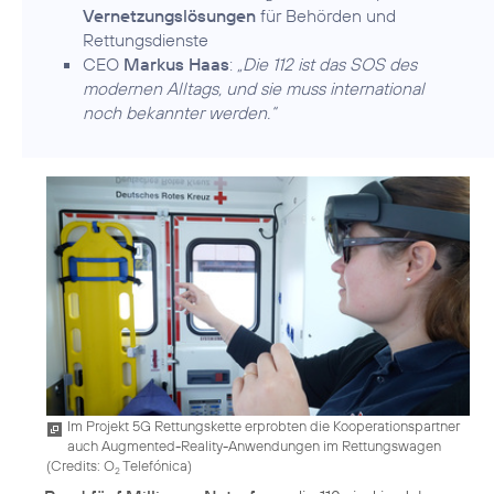
Vernetzungslösungen
für Behörden und
Rettungsdienste
CEO
Markus Haas
:
„Die 112 ist das SOS des
modernen Alltags, und sie muss international
noch bekannter werden.“
Im Projekt 5G Rettungskette erprobten die Kooperationspartner
auch Augmented-Reality-Anwendungen im Rettungswagen
(
Credits: O
Telefónica
)
2