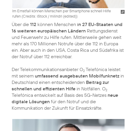
Im Ernstfall können Menschen per Smartphone schnell Hilfe
rufen (
Credits: iStock / milindri (edited)
)
Über die
112
können Menschen
in 27 EU-Staaten und
16 weiteren europäischen Ländern
Rettungsdienst
und Feuerwehr zu Hilfe rufen. Mittlerweile gehen weit
mehr als 170 Millionen Notrufe über die 112 in Europa
ein. Aber auch in den USA, Costa Rica und Südafrika ist
der Notruf über 112 erreichbar.
Der Telekommunikationsanbieter O
Telefónica leistet
2
mit seinem
umfassend ausgebauten Mobilfunknetz
in
Deutschland einen entscheidenden
Beitrag zur
schnellen und effizienten Hilfe
in Notfällen. O
2
Telefónica entwickelt auf Basis des 5G-Netzes
neue
digitale Lösungen
für den Notruf und die
Kommunikation der Zukunft für Einsatzkräfte.