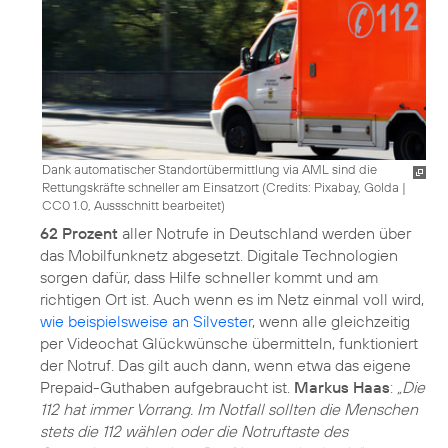
Dank automatischer Standortübermittlung via AML sind die
Rettungskräfte schneller am Einsatzort (
Credits: Pixabay, Golda
|
CC0 1.0, Aussschnitt bearbeitet
)
62 Prozent
aller Notrufe in Deutschland werden über
das Mobilfunknetz abgesetzt. Digitale Technologien
sorgen dafür, dass Hilfe schneller kommt und am
richtigen Ort ist. Auch wenn es im Netz einmal voll wird,
wie beispielsweise an Silvester
, wenn alle gleichzeitig
per Videochat Glückwünsche übermitteln, funktioniert
der Notruf. Das gilt auch dann, wenn etwa das eigene
Prepaid-Guthaben aufgebraucht ist.
Markus Haas
:
„Die
112 hat immer Vorrang. Im Notfall sollten die Menschen
stets die 112 wählen oder die Notruftaste des