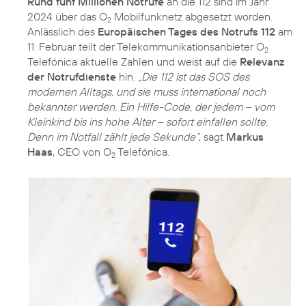
Rund fünf Millionen Notrufe
an die 112 sind im Jahr
2024 über das O
Mobilfunknetz abgesetzt worden.
2
Anlässlich des
Europäischen Tages des Notrufs 112
am
11. Februar teilt der Telekommunikationsanbieter O
2
Telefónica aktuelle Zahlen und weist auf die
Relevanz
der Notrufdienste
hin.
„Die 112 ist das SOS des
modernen Alltags, und sie muss international noch
bekannter werden. Ein Hilfe-Code, der jedem – vom
Kleinkind bis ins hohe Alter – sofort einfallen sollte.
Denn im Notfall zählt jede Sekunde“
, sagt
Markus
Haas
, CEO von O
Telefónica.
2