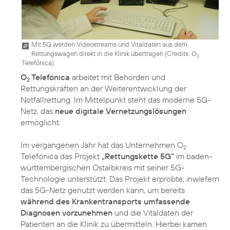
Mit 5G werden Videostreams und Vitaldaten aus dem
Rettungswagen direkt in die Klinik übertragen (
Credits: O
2
Telefónica
)
O
Telefónica
arbeitet mit Behörden und
2
Rettungskräften an der Weiterentwicklung der
Notfallrettung. Im Mittelpunkt steht das moderne 5G-
Netz, das
neue digitale Vernetzungslösungen
ermöglicht.
Im vergangenen Jahr hat das Unternehmen O
2
Telefónica das Projekt
„Rettungskette 5G“
im baden-
württembergischen Ostalbkreis mit seiner 5G-
Technologie unterstützt. Das Projekt erprobte, inwiefern
das 5G-Netz genutzt werden kann, um bereits
während des Krankentransports umfassende
Diagnosen vorzunehmen
und die Vitaldaten der
Patienten an die Klinik zu übermitteln. Hierbei kamen