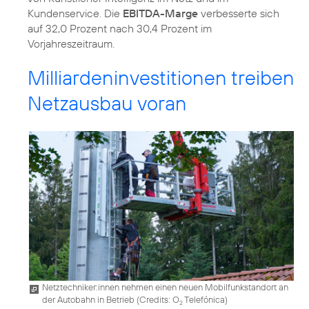
Kundenservice. Die
EBITDA-Marge
verbesserte sich
auf 32,0 Prozent nach 30,4 Prozent im
Vorjahreszeitraum.
Milliardeninvestitionen treiben
Netzausbau voran
Netztechniker:innen nehmen einen neuen Mobilfunkstandort an
der Autobahn in Betrieb (
Credits: O
Telefónica
)
2