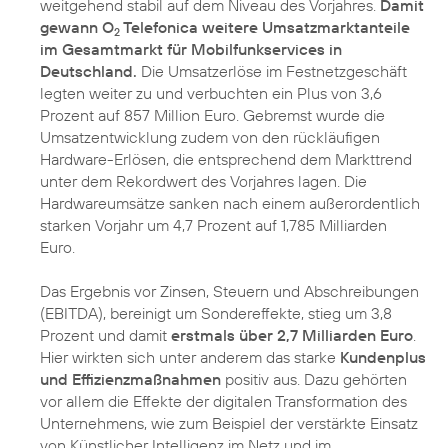
weitgehend stabil auf dem Niveau des Vorjahres.
Damit
gewann O
Telefonica weitere Umsatzmarktanteile
2
im Gesamtmarkt für Mobilfunkservices in
Deutschland.
Die Umsatzerlöse im Festnetzgeschäft
legten weiter zu und verbuchten ein Plus von 3,6
Prozent auf 857 Million Euro. Gebremst wurde die
Umsatzentwicklung zudem von den rückläufigen
Hardware-Erlösen, die entsprechend dem Markttrend
unter dem Rekordwert des Vorjahres lagen. Die
Hardwareumsätze sanken nach einem außerordentlich
starken Vorjahr um 4,7 Prozent auf 1,785 Milliarden
Euro.
Das Ergebnis vor Zinsen, Steuern und Abschreibungen
(EBITDA), bereinigt um Sondereffekte, stieg um 3,8
Prozent und damit
erstmals über 2,7 Milliarden Euro
.
Hier wirkten sich unter anderem das starke
Kundenplus
und Effizienzmaßnahmen
positiv aus. Dazu gehörten
vor allem die Effekte der digitalen Transformation des
Unternehmens, wie zum Beispiel der verstärkte Einsatz
von Künstlicher Intelligenz im Netz und im