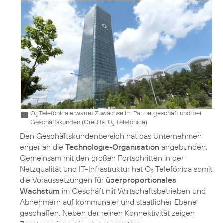
O
Telefónica erwartet Zuwächse im Partnergeschäft und bei
2
Geschäftskunden (
Credits: O
Telefónica
)
2
Den Geschäftskundenbereich hat das Unternehmen
enger an die
Technologie-Organisation
angebunden.
Gemeinsam mit den großen Fortschritten in der
Netzqualität und IT-Infrastruktur hat O
Telefónica somit
2
die Voraussetzungen für
überproportionales
Wachstum
im Geschäft mit Wirtschaftsbetrieben und
Abnehmern auf kommunaler und staatlicher Ebene
geschaffen. Neben der reinen Konnektivität zeigen