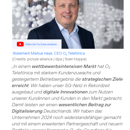
Statement Markus Haas, CEO O
Telefónica
2
(
Credits: picture alliance / dpa / Sven Hoppe
)
„In einem
wettbewerbsintensiven Markt
hat O
2
Telefónica mit starkem Kundenzuwachs und
gesteigertem Betriebsergebnis die
strategischen Ziele
erreicht
. Wir haben unser 5G-Netz in Rekordzeit
ausgebaut und
digitale Innovationen
zum Nutzen
unserer Kundinnen und Kunden in den Markt gebracht.
Damit leisten wir einen
wesentlichen Beitrag zur
Digitalisierung
Deutschlands. Wir haben das
Unternehmen 2024 noch widerstandsfähiger gemacht
und mit einem erweiterten Partnergeschäft und neuem
Portfolio unserer Kernmarke O
die Grundlage für