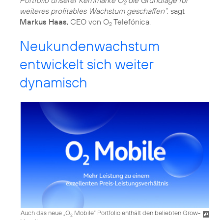
2
weiteres profitables Wachstum geschaffen“
, sagt
Markus Haas
, CEO von O
Telefónica.
2
Neukundenwachstum
entwickelt sich weiter
dynamisch
Auch das neue „O
Mobile” Portfolio enthält den beliebten Grow-
2