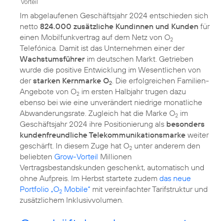
Vorteil
Im abgelaufenen Geschäftsjahr 2024 entschieden sich
netto
824.000 zusätzliche Kundinnen und Kunden
für
einen Mobilfunkvertrag auf dem Netz von O
2
Telefónica. Damit ist das Unternehmen einer der
Wachstumsführer
im deutschen Markt. Getrieben
wurde die positive Entwicklung im Wesentlichen von
der
starken Kernmarke O
. Die erfolgreichen Familien-
2
Angebote von O
im ersten Halbjahr trugen dazu
2
ebenso bei wie eine unverändert niedrige monatliche
Abwanderungsrate. Zugleich hat die Marke O
im
2
Geschäftsjahr 2024 ihre Positionierung als
besonders
kundenfreundliche Telekommunikationsmarke
weiter
geschärft. In diesem Zuge hat O
unter anderem den
2
beliebten
Grow-Vorteil
Millionen
Vertragsbestandskunden geschenkt, automatisch und
ohne Aufpreis. Im Herbst startete zudem
das neue
Portfolio „O
Mobile“
mit vereinfachter Tarifstruktur und
2
zusätzlichem Inklusivvolumen.