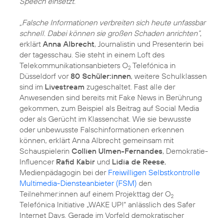
Speech einsetzt.
„Falsche Informationen verbreiten sich heute unfassbar
schnell. Dabei können sie großen Schaden anrichten“
,
erklärt
Anna Albrecht
, Journalistin und Presenterin bei
der tagesschau. Sie steht in einem Loft des
Telekommunikationsanbieters O
Telefónica in
2
Düsseldorf vor
80 Schüler:innen
, weitere Schulklassen
sind im
Livestream
zugeschaltet. Fast alle der
Anwesenden sind bereits mit Fake News in Berührung
gekommen, zum Beispiel als Beitrag auf Social Media
oder als Gerücht im Klassenchat. Wie sie bewusste
oder unbewusste Falschinformationen erkennen
können, erklärt Anna Albrecht gemeinsam mit
Schauspielerin
Collien Ulmen-Fernandes
, Demokratie-
Influencer
Rafid Kabir
und
Lidia de Reese
,
Medienpädagogin bei der
Freiwilligen Selbstkontrolle
Multimedia-Diensteanbieter (FSM)
den
Teilnehmer:innen auf einem Projekttag der O
2
Telefónica Initiative „WAKE UP!“ anlässlich des Safer
Internet Days. Gerade im Vorfeld demokratischer