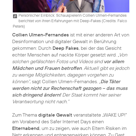
Persönlicher Einblick: Schauspielerin Collien Ulmen-Fernandes
berichtet von ihren Erfahrungen mit Deep-Fakes (
Credits: Falco
Peters
)
Collien Ulmen-Fernandes
ist mit einer anderen Art von
Desinformation und digitaler Gewalt in Berührung
gekommen: Durch
Deep Fakes
, bei der das Gesicht
echter Menschen auf nackte Körper gesetzt wird.
„Von
solchen gefälschten Fotos und Videos sind
vor allem
Mädchen und Frauen betroffen
. Aktuell gibt es jedoch
zu wenige Möglichkeiten, dagegen vorgehen zu
können“
, sagt Collien Ulmen-Fernandes.
„
Die Täter
werden nicht zur Rechenschaft gezogen – das muss
sich dringend ändern!
Der Staat kommt hier seiner
Verantwortung nicht nach.“
Zum Thema
digitale Gewalt
veranstaltete „WAKE UP!“
am Vorabend des Safer Internet Days einen
Elternabend
, um zu zeigen, wie auch Eltern Risiken im
Netz erkennen und entgegenwirken können. Zu Gast