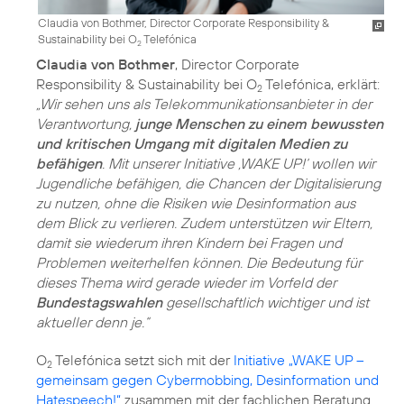
Claudia von Bothmer, Director Corporate Responsibility &
Sustainability bei O
Telefónica
2
Claudia von Bothmer
, Director Corporate
Responsibility & Sustainability bei O
Telefónica, erklärt:
2
„Wir sehen uns als Telekommunikationsanbieter in der
Verantwortung,
junge Menschen zu einem bewussten
und kritischen Umgang mit digitalen Medien zu
befähigen
. Mit unserer Initiative ‚WAKE UP!‘ wollen wir
Jugendliche befähigen, die Chancen der Digitalisierung
zu nutzen, ohne die Risiken wie Desinformation aus
dem Blick zu verlieren. Zudem unterstützen wir Eltern,
damit sie wiederum ihren Kindern bei Fragen und
Problemen weiterhelfen können. Die Bedeutung für
dieses Thema wird gerade wieder im Vorfeld der
Bundestagswahlen
gesellschaftlich wichtiger und ist
aktueller denn je.“
O
Telefónica setzt sich mit der
Initiative „WAKE UP –
2
gemeinsam gegen Cybermobbing, Desinformation und
Hatespeech!“
zusammen mit der fachlichen Beratung