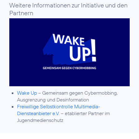
Weitere Informationen zur Initiative und den
Partnern
Wake Up
– Gemeinsam gegen Cybermobbing,
Ausgrenzung und Desinformation
Freiwillige Selbstkontrolle Multimedia-
Diensteanbieter e.V.
– etablierter Partner im
Jugendmedienschutz