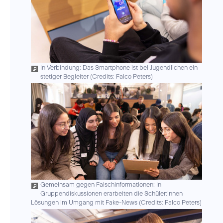
In Verbindung: Das Smartphone ist bei Jugendlichen ein
stetiger Begleiter (
Credits: Falco Peters
)
Gemeinsam gegen Falschinformationen: In
Gruppendiskussionen erarbeiten die Schüler:innen
Lösungen im Umgang mit Fake-News (
Credits: Falco Peters
)