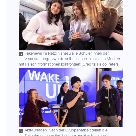
Fakenews im Netz: Nahezu alle Schüler:innen der
Veranstaltungen wurde selbst schon in sozialen Medien
mit Falschinformationen konfrontiert (
Credits: Falco Peters
)
Aktiv werden: Nach der Gruppenarbeit teilen die
Teilnehmer:innen ihre Lösungsansätze für einen