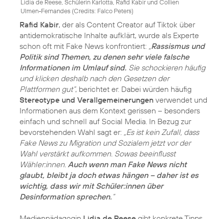
Lidia de Reese, Schülerin Karlotta, Rafid Kabir und Collien
Ulmen-Fernandes (
Credits: Falco Peters
)
Rafid Kabir
, der als Content Creator auf Tiktok über
antidemokratische Inhalte aufklärt, wurde als Experte
schon oft mit Fake News konfrontiert:
„
Rassismus und
Politik sind Themen, zu denen sehr viele falsche
Informationen im Umlauf sind.
Sie schockieren häufig
und klicken deshalb nach den Gesetzen der
Plattformen gut“
, berichtet er. Dabei würden häufig
Stereotype und Verallgemeinerungen
verwendet und
Informationen aus dem Kontext gerissen – besonders
einfach und schnell auf Social Media. In Bezug zur
bevorstehenden Wahl sagt er:
„Es ist kein Zufall, dass
Fake News zu Migration und Sozialem jetzt vor der
Wahl verstärkt aufkommen. Sowas beeinflusst
Wähler:innen.
Auch wenn man Fake News nicht
glaubt, bleibt ja doch etwas hängen – daher ist es
wichtig, dass wir mit Schüler:innen über
Desinformation sprechen.
“
Medienpädagogin
Lidia de Reese
gibt konkrete Tipps,