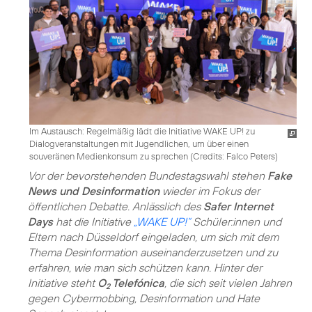
Im Austausch: Regelmäßig lädt die Initiative WAKE UP! zu
Dialogveranstaltungen mit Jugendlichen, um über einen
souveränen Medienkonsum zu sprechen (
Credits: Falco Peters
)
Vor der bevorstehenden Bundestagswahl stehen
Fake
News und Desinformation
wieder im Fokus der
öffentlichen Debatte. Anlässlich des
Safer Internet
Days
hat die Initiative
„WAKE UP!“
Schüler:innen und
Eltern nach Düsseldorf eingeladen, um sich mit dem
Thema Desinformation auseinanderzusetzen und zu
erfahren, wie man sich schützen kann. Hinter der
Initiative steht
O
Telefónica
, die sich seit vielen Jahren
2
gegen Cybermobbing, Desinformation und Hate