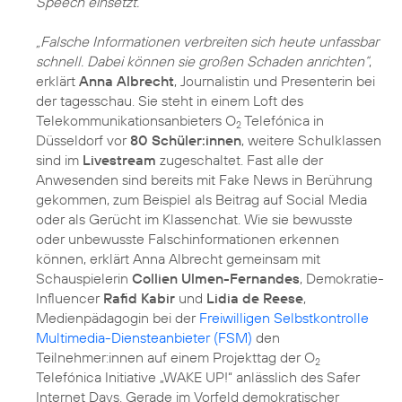
Speech einsetzt.
„Falsche Informationen verbreiten sich heute unfassbar
schnell. Dabei können sie großen Schaden anrichten“
,
erklärt
Anna Albrecht
, Journalistin und Presenterin bei
der tagesschau. Sie steht in einem Loft des
Telekommunikationsanbieters O
Telefónica in
2
Düsseldorf vor
80 Schüler:innen
, weitere Schulklassen
sind im
Livestream
zugeschaltet. Fast alle der
Anwesenden sind bereits mit Fake News in Berührung
gekommen, zum Beispiel als Beitrag auf Social Media
oder als Gerücht im Klassenchat. Wie sie bewusste
oder unbewusste Falschinformationen erkennen
können, erklärt Anna Albrecht gemeinsam mit
Schauspielerin
Collien Ulmen-Fernandes
, Demokratie-
Influencer
Rafid Kabir
und
Lidia de Reese
,
Medienpädagogin bei der
Freiwilligen Selbstkontrolle
Multimedia-Diensteanbieter (FSM)
den
Teilnehmer:innen auf einem Projekttag der O
2
Telefónica Initiative „WAKE UP!“ anlässlich des Safer
Internet Days. Gerade im Vorfeld demokratischer