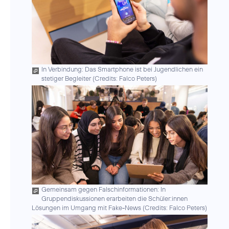
In Verbindung: Das Smartphone ist bei Jugendlichen ein
stetiger Begleiter (
Credits: Falco Peters
)
Gemeinsam gegen Falschinformationen: In
Gruppendiskussionen erarbeiten die Schüler:innen
Lösungen im Umgang mit Fake-News (
Credits: Falco Peters
)