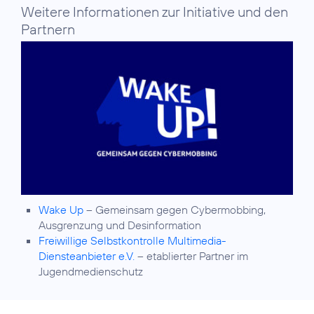
Weitere Informationen zur Initiative und den
Partnern
Wake Up
– Gemeinsam gegen Cybermobbing,
Ausgrenzung und Desinformation
Freiwillige Selbstkontrolle Multimedia-
Diensteanbieter e.V.
– etablierter Partner im
Jugendmedienschutz