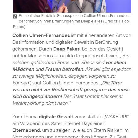
Persönlicher Einblick: Schauspielerin Collien Ulmen-Fernandes
berichtet von ihren Erfahrungen mit Deep-Fakes (
Credits: Falco
Peters
)
Collien Ulmen-Fernandes
ist mit einer anderen Art von
Desinformation und digitaler Gewalt in Berührung
gekommen: Durch
Deep Fakes
, bei der das Gesicht
echter Menschen auf nackte Körper gesetzt wird.
„Von
solchen gefälschten Fotos und Videos sind
vor allem
Mädchen und Frauen betroffen
. Aktuell gibt es jedoch
zu wenige Möglichkeiten, dagegen vorgehen zu
können“
, sagt Collien Ulmen-Fernandes.
„
Die Täter
werden nicht zur Rechenschaft gezogen – das muss
sich dringend ändern!
Der Staat kommt hier seiner
Verantwortung nicht nach.“
Zum Thema
digitale Gewalt
veranstaltete „WAKE UP!“
am Vorabend des Safer Internet Days einen
Elternabend
, um zu zeigen, wie auch Eltern Risiken im
Netz erkennen und entgegenwirken können. Zu Gast