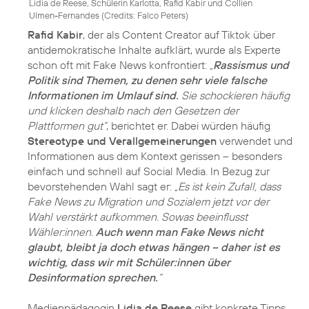
Lidia de Reese, Schülerin Karlotta, Rafid Kabir und Collien
Ulmen-Fernandes (
Credits: Falco Peters
)
Rafid Kabir
, der als Content Creator auf Tiktok über
antidemokratische Inhalte aufklärt, wurde als Experte
schon oft mit Fake News konfrontiert:
„
Rassismus und
Politik sind Themen, zu denen sehr viele falsche
Informationen im Umlauf sind.
Sie schockieren häufig
und klicken deshalb nach den Gesetzen der
Plattformen gut“
, berichtet er. Dabei würden häufig
Stereotype und Verallgemeinerungen
verwendet und
Informationen aus dem Kontext gerissen – besonders
einfach und schnell auf Social Media. In Bezug zur
bevorstehenden Wahl sagt er:
„Es ist kein Zufall, dass
Fake News zu Migration und Sozialem jetzt vor der
Wahl verstärkt aufkommen. Sowas beeinflusst
Wähler:innen.
Auch wenn man Fake News nicht
glaubt, bleibt ja doch etwas hängen – daher ist es
wichtig, dass wir mit Schüler:innen über
Desinformation sprechen.
“
Medienpädagogin
Lidia de Reese
gibt konkrete Tipps,