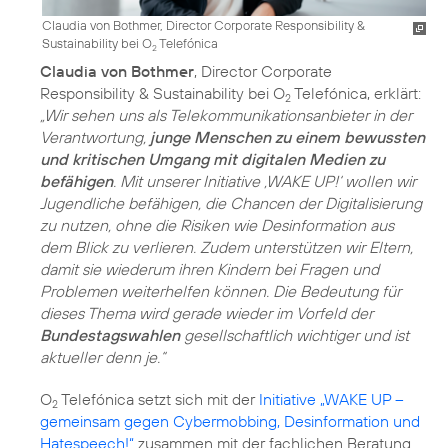
Claudia von Bothmer, Director Corporate Responsibility &
Sustainability bei O
Telefónica
2
Claudia von Bothmer
, Director Corporate
Responsibility & Sustainability bei O
Telefónica, erklärt:
2
„Wir sehen uns als Telekommunikationsanbieter in der
Verantwortung,
junge Menschen zu einem bewussten
und kritischen Umgang mit digitalen Medien zu
befähigen
. Mit unserer Initiative ‚WAKE UP!‘ wollen wir
Jugendliche befähigen, die Chancen der Digitalisierung
zu nutzen, ohne die Risiken wie Desinformation aus
dem Blick zu verlieren. Zudem unterstützen wir Eltern,
damit sie wiederum ihren Kindern bei Fragen und
Problemen weiterhelfen können. Die Bedeutung für
dieses Thema wird gerade wieder im Vorfeld der
Bundestagswahlen
gesellschaftlich wichtiger und ist
aktueller denn je.“
O
Telefónica setzt sich mit der
Initiative „WAKE UP –
2
gemeinsam gegen Cybermobbing, Desinformation und
Hatespeech!“
zusammen mit der fachlichen Beratung