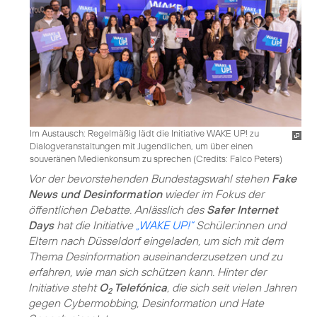
Im Austausch: Regelmäßig lädt die Initiative WAKE UP! zu
Dialogveranstaltungen mit Jugendlichen, um über einen
souveränen Medienkonsum zu sprechen (
Credits: Falco Peters
)
Vor der bevorstehenden Bundestagswahl stehen
Fake
News und Desinformation
wieder im Fokus der
öffentlichen Debatte. Anlässlich des
Safer Internet
Days
hat die Initiative
„WAKE UP!“
Schüler:innen und
Eltern nach Düsseldorf eingeladen, um sich mit dem
Thema Desinformation auseinanderzusetzen und zu
erfahren, wie man sich schützen kann. Hinter der
Initiative steht
O
Telefónica
, die sich seit vielen Jahren
2
gegen Cybermobbing, Desinformation und Hate