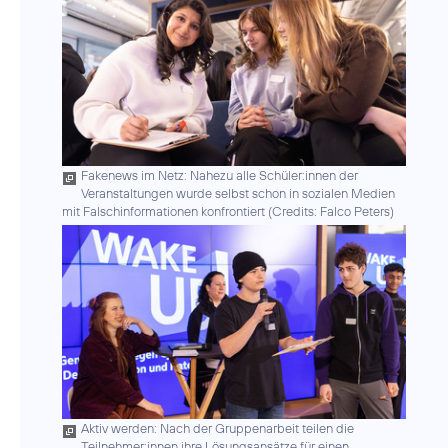
Fakenews im Netz: Nahezu alle Schüler:innen der
Veranstaltungen wurde selbst schon in sozialen Medien
mit Falschinformationen konfrontiert (
Credits: Falco Peters
)
Aktiv werden: Nach der Gruppenarbeit teilen die
Teilnehmer:innen ihre Lösungsansätze für einen