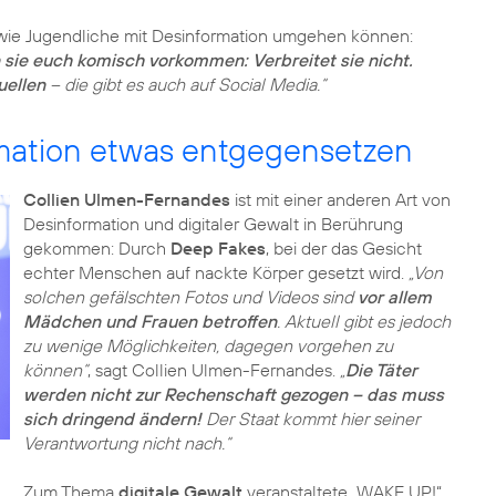
 wie Jugendliche mit Desinformation umgehen können:
n sie euch komisch vorkommen: Verbreitet sie nicht.
uellen
– die gibt es auch auf Social Media.“
rmation etwas entgegensetzen
Collien Ulmen-Fernandes
ist mit einer anderen Art von
Desinformation und digitaler Gewalt in Berührung
gekommen: Durch
Deep Fakes
, bei der das Gesicht
echter Menschen auf nackte Körper gesetzt wird.
„Von
solchen gefälschten Fotos und Videos sind
vor allem
Mädchen und Frauen betroffen
. Aktuell gibt es jedoch
zu wenige Möglichkeiten, dagegen vorgehen zu
können“
, sagt Collien Ulmen-Fernandes.
„
Die Täter
werden nicht zur Rechenschaft gezogen – das muss
sich dringend ändern!
Der Staat kommt hier seiner
Verantwortung nicht nach.“
Zum Thema
digitale Gewalt
veranstaltete „WAKE UP!“