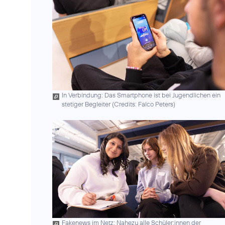
In Verbindung: Das Smartphone ist bei Jugendlichen ein
stetiger Begleiter (
Credits: Falco Peters
)
Fakenews im Netz: Nahezu alle Schüler:innen der