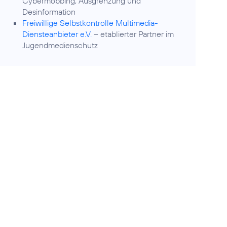
Cybermobbing, Ausgrenzung und
Desinformation
Freiwillige Selbstkontrolle Multimedia-
Diensteanbieter e.V.
– etablierter Partner im
Jugendmedienschutz