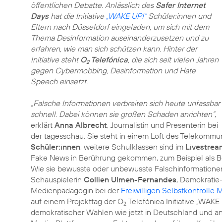
öffentlichen Debatte. Anlässlich des
Safer Internet
Days
hat die Initiative
„WAKE UP!“
Schüler:innen und
Eltern nach Düsseldorf eingeladen, um sich mit dem
Thema Desinformation auseinanderzusetzen und zu
erfahren, wie man sich schützen kann. Hinter der
Initiative steht
O
Telefónica
, die sich seit vielen Jahren
2
gegen Cybermobbing, Desinformation und Hate
Speech einsetzt.
„Falsche Informationen verbreiten sich heute unfassbar
schnell. Dabei können sie großen Schaden anrichten“
,
erklärt
Anna Albrecht
, Journalistin und Presenterin bei
der tagesschau. Sie steht in einem Loft des Telekommu
Schüler:innen
, weitere Schulklassen sind im
Livestrea
Fake News in Berührung gekommen, zum Beispiel als Bei
Wie sie bewusste oder unbewusste Falschinformatione
Schauspielerin
Collien Ulmen-Fernandes
, Demokratie
Medienpädagogin bei der
Freiwilligen Selbstkontrolle
auf einem Projekttag der O
Telefónica Initiative „WAKE
2
demokratischer Wahlen wie jetzt in Deutschland und a