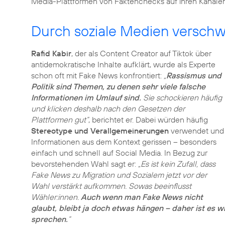
Media-Plattformen von Faktenchecks auf ihren Kanälen
Durch soziale Medien versc
Rafid Kabir
, der als Content Creator auf Tiktok über
antidemokratische Inhalte aufklärt, wurde als Experte
schon oft mit Fake News konfrontiert:
„
Rassismus und
Politik sind Themen, zu denen sehr viele falsche
Informationen im Umlauf sind.
Sie schockieren häufig
und klicken deshalb nach den Gesetzen der
Plattformen gut“
, berichtet er. Dabei würden häufig
Stereotype und Verallgemeinerungen
verwendet und
Informationen aus dem Kontext gerissen – besonders
einfach und schnell auf Social Media. In Bezug zur
bevorstehenden Wahl sagt er:
„Es ist kein Zufall, dass
Fake News zu Migration und Sozialem jetzt vor der
Wahl verstärkt aufkommen. Sowas beeinflusst
Wähler:innen.
Auch wenn man Fake News nicht
glaubt, bleibt ja doch etwas hängen – daher ist es w
sprechen.
“