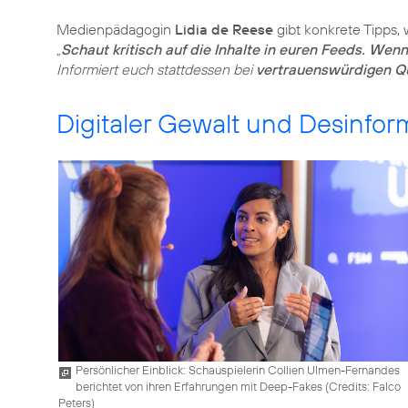
Medienpädagogin
Lidia de Reese
gibt konkrete Tipps,
„
Schaut kritisch auf die Inhalte in euren Feeds. Wen
Informiert euch stattdessen bei
vertrauenswürdigen Q
Digitaler Gewalt und Desinfo
Persönlicher Einblick: Schauspielerin Collien Ulmen-Fernandes
berichtet von ihren Erfahrungen mit Deep-Fakes (
Credits: Falco
Peters
)