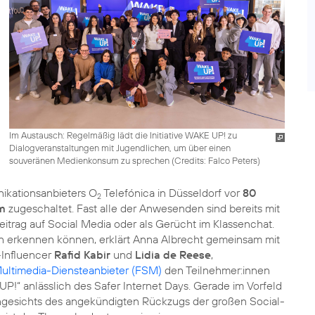
Im Austausch: Regelmäßig lädt die Initiative WAKE UP! zu
Dialogveranstaltungen mit Jugendlichen, um über einen
souveränen Medienkonsum zu sprechen (
Credits: Falco Peters
)
nikationsanbieters O
Telefónica in Düsseldorf vor
80
2
m
zugeschaltet. Fast alle der Anwesenden sind bereits mit
trag auf Social Media oder als Gerücht im Klassenchat.
n erkennen können, erklärt Anna Albrecht gemeinsam mit
-Influencer
Rafid Kabir
und
Lidia de Reese
,
 Multimedia-Diensteanbieter (FSM)
den Teilnehmer:innen
 UP!“ anlässlich des Safer Internet Days. Gerade im Vorfeld
ngesichts des angekündigten Rückzugs der großen Social-