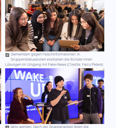
Gemeinsam gegen Falschinformationen: In
Gruppendiskussionen erarbeiten die Schüler:innen
Lösungen im Umgang mit Fake-News (
Credits: Falco Peters
)
Aktiv werden: Nach der Gruppenarbeit teilen die