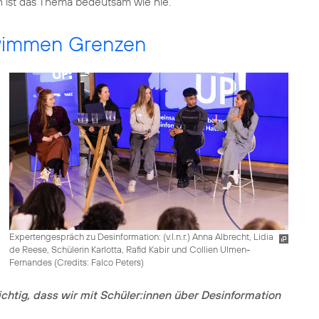
 ist das Thema bedeutsam wie nie.
hwimmen Grenzen
Expertengespräch zu Desinformation: (v.l.n.r.) Anna Albrecht, Lidia
de Reese, Schülerin Karlotta, Rafid Kabir und Collien Ulmen-
Fernandes (
Credits: Falco Peters
)
ichtig, dass wir mit Schüler:innen über Desinformation