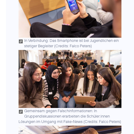
In Verbindung: Das Smartphone ist bei Jugendlichen ein
stetiger Begleiter (
Credits: Falco Peters
)
Gemeinsam gegen Falschinformationen: In
Gruppendiskussionen erarbeiten die Schüler:innen
Lösungen im Umgang mit Fake-News (
Credits: Falco Peters
)