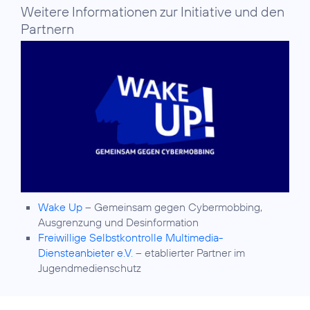
Weitere Informationen zur Initiative und den
Partnern
Wake Up
– Gemeinsam gegen Cybermobbing,
Ausgrenzung und Desinformation
Freiwillige Selbstkontrolle Multimedia-
Diensteanbieter e.V.
– etablierter Partner im
Jugendmedienschutz