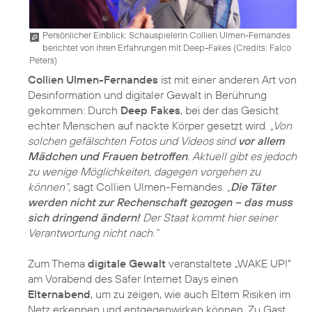
Persönlicher Einblick: Schauspielerin Collien Ulmen-Fernandes
berichtet von ihren Erfahrungen mit Deep-Fakes (
Credits: Falco
Peters
)
Collien Ulmen-Fernandes
ist mit einer anderen Art von
Desinformation und digitaler Gewalt in Berührung
gekommen: Durch
Deep Fakes
, bei der das Gesicht
echter Menschen auf nackte Körper gesetzt wird.
„Von
solchen gefälschten Fotos und Videos sind
vor allem
Mädchen und Frauen betroffen
. Aktuell gibt es jedoch
zu wenige Möglichkeiten, dagegen vorgehen zu
können“
, sagt Collien Ulmen-Fernandes.
„
Die Täter
werden nicht zur Rechenschaft gezogen – das muss
sich dringend ändern!
Der Staat kommt hier seiner
Verantwortung nicht nach.“
Zum Thema
digitale Gewalt
veranstaltete „WAKE UP!“
am Vorabend des Safer Internet Days einen
Elternabend
, um zu zeigen, wie auch Eltern Risiken im
Netz erkennen und entgegenwirken können. Zu Gast