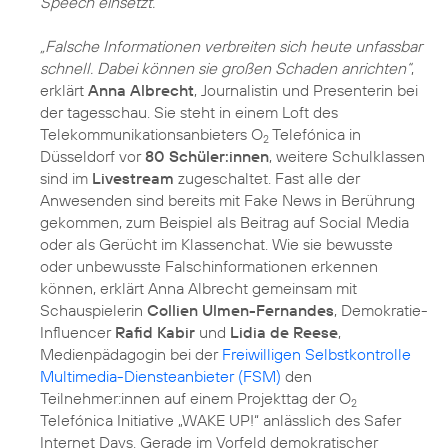
Speech einsetzt.
„Falsche Informationen verbreiten sich heute unfassbar
schnell. Dabei können sie großen Schaden anrichten“
,
erklärt
Anna Albrecht
, Journalistin und Presenterin bei
der tagesschau. Sie steht in einem Loft des
Telekommunikationsanbieters O
Telefónica in
2
Düsseldorf vor
80 Schüler:innen
, weitere Schulklassen
sind im
Livestream
zugeschaltet. Fast alle der
Anwesenden sind bereits mit Fake News in Berührung
gekommen, zum Beispiel als Beitrag auf Social Media
oder als Gerücht im Klassenchat. Wie sie bewusste
oder unbewusste Falschinformationen erkennen
können, erklärt Anna Albrecht gemeinsam mit
Schauspielerin
Collien Ulmen-Fernandes
, Demokratie-
Influencer
Rafid Kabir
und
Lidia de Reese
,
Medienpädagogin bei der
Freiwilligen Selbstkontrolle
Multimedia-Diensteanbieter (FSM)
den
Teilnehmer:innen auf einem Projekttag der O
2
Telefónica Initiative „WAKE UP!“ anlässlich des Safer
Internet Days. Gerade im Vorfeld demokratischer