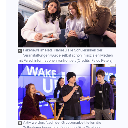
Fakenews im Netz: Nahezu alle Schüler:innen der
Veranstaltungen wurde selbst schon in sozialen Medien
mit Falschinformationen konfrontiert (
Credits: Falco Peters
)
Aktiv werden: Nach der Gruppenarbeit teilen die
Teilnehmer:innen ihre Lösungsansätze für einen