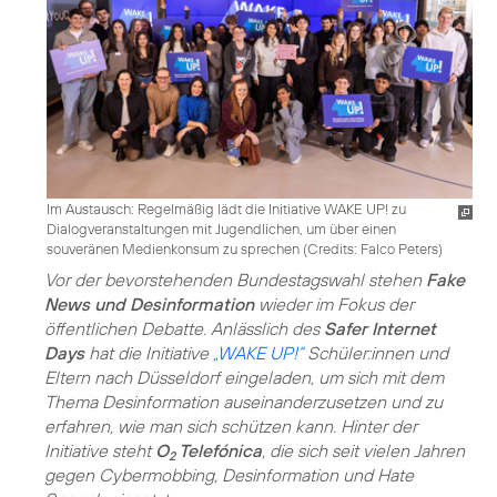
Im Austausch: Regelmäßig lädt die Initiative WAKE UP! zu
Dialogveranstaltungen mit Jugendlichen, um über einen
souveränen Medienkonsum zu sprechen (
Credits: Falco Peters
)
Vor der bevorstehenden Bundestagswahl stehen
Fake
News und Desinformation
wieder im Fokus der
öffentlichen Debatte. Anlässlich des
Safer Internet
Days
hat die Initiative
„WAKE UP!“
Schüler:innen und
Eltern nach Düsseldorf eingeladen, um sich mit dem
Thema Desinformation auseinanderzusetzen und zu
erfahren, wie man sich schützen kann. Hinter der
Initiative steht
O
Telefónica
, die sich seit vielen Jahren
2
gegen Cybermobbing, Desinformation und Hate