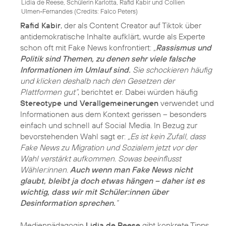
Lidia de Reese, Schülerin Karlotta, Rafid Kabir und Collien
Ulmen-Fernandes (
Credits: Falco Peters
)
Rafid Kabir
, der als Content Creator auf Tiktok über
antidemokratische Inhalte aufklärt, wurde als Experte
schon oft mit Fake News konfrontiert:
„
Rassismus und
Politik sind Themen, zu denen sehr viele falsche
Informationen im Umlauf sind.
Sie schockieren häufig
und klicken deshalb nach den Gesetzen der
Plattformen gut“
, berichtet er. Dabei würden häufig
Stereotype und Verallgemeinerungen
verwendet und
Informationen aus dem Kontext gerissen – besonders
einfach und schnell auf Social Media. In Bezug zur
bevorstehenden Wahl sagt er:
„Es ist kein Zufall, dass
Fake News zu Migration und Sozialem jetzt vor der
Wahl verstärkt aufkommen. Sowas beeinflusst
Wähler:innen.
Auch wenn man Fake News nicht
glaubt, bleibt ja doch etwas hängen – daher ist es
wichtig, dass wir mit Schüler:innen über
Desinformation sprechen.
“
Medienpädagogin
Lidia de Reese
gibt konkrete Tipps,