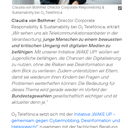
Claudia von Bothmer, Director Corporate Responsibility &
Sustainability bei O
Telefónica
2
Claudia von Bothmer
, Director Corporate
Responsibility & Sustainability bei O
Telefónica, erklärt:
2
„Wir sehen uns als Telekommunikationsanbieter in der
Verantwortung,
junge Menschen zu einem bewussten
und kritischen Umgang mit digitalen Medien zu
befähigen
. Mit unserer Initiative ‚WAKE UP!‘ wollen wir
Jugendliche befähigen, die Chancen der Digitalisierung
zu nutzen, ohne die Risiken wie Desinformation aus
dem Blick zu verlieren. Zudem unterstützen wir Eltern,
damit sie wiederum ihren Kindern bei Fragen und
Problemen weiterhelfen können. Die Bedeutung für
dieses Thema wird gerade wieder im Vorfeld der
Bundestagswahlen
gesellschaftlich wichtiger und ist
aktueller denn je.“
O
Telefónica setzt sich mit der
Initiative „WAKE UP –
2
gemeinsam gegen Cybermobbing, Desinformation und
Hatespeech!“
zusammen mit der fachlichen Beratung