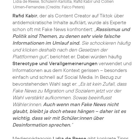
Lidia de Reese, Schülerin Karlotta, Rafid Kabir und Collien
Ulmen-Fernandes (
Credits: Falco Peters
)
Rafid Kabir
, der als Content Creator auf Tiktok über
antidemokratische Inhalte aufklärt, wurde als Experte
schon oft mit Fake News konfrontiert:
„
Rassismus und
Politik sind Themen, zu denen sehr viele falsche
Informationen im Umlauf sind.
Sie schockieren häufig
und klicken deshalb nach den Gesetzen der
Plattformen gut“
, berichtet er. Dabei würden häufig
Stereotype und Verallgemeinerungen
verwendet und
Informationen aus dem Kontext gerissen – besonders
einfach und schnell auf Social Media. In Bezug zur
bevorstehenden Wahl sagt er:
„Es ist kein Zufall, dass
Fake News zu Migration und Sozialem jetzt vor der
Wahl verstärkt aufkommen. Sowas beeinflusst
Wähler:innen.
Auch wenn man Fake News nicht
glaubt, bleibt ja doch etwas hängen – daher ist es
wichtig, dass wir mit Schüler:innen über
Desinformation sprechen.
“
Medienpädagogin
Lidia de Reese
gibt konkrete Tipps,