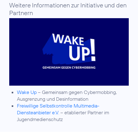
Weitere Informationen zur Initiative und den
Partnern
Wake Up
– Gemeinsam gegen Cybermobbing,
Ausgrenzung und Desinformation
Freiwillige Selbstkontrolle Multimedia-
Diensteanbieter e.V.
– etablierter Partner im
Jugendmedienschutz