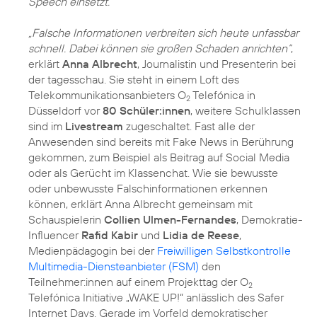
Speech einsetzt.
„Falsche Informationen verbreiten sich heute unfassbar
schnell. Dabei können sie großen Schaden anrichten“
,
erklärt
Anna Albrecht
, Journalistin und Presenterin bei
der tagesschau. Sie steht in einem Loft des
Telekommunikationsanbieters O
Telefónica in
2
Düsseldorf vor
80 Schüler:innen
, weitere Schulklassen
sind im
Livestream
zugeschaltet. Fast alle der
Anwesenden sind bereits mit Fake News in Berührung
gekommen, zum Beispiel als Beitrag auf Social Media
oder als Gerücht im Klassenchat. Wie sie bewusste
oder unbewusste Falschinformationen erkennen
können, erklärt Anna Albrecht gemeinsam mit
Schauspielerin
Collien Ulmen-Fernandes
, Demokratie-
Influencer
Rafid Kabir
und
Lidia de Reese
,
Medienpädagogin bei der
Freiwilligen Selbstkontrolle
Multimedia-Diensteanbieter (FSM)
den
Teilnehmer:innen auf einem Projekttag der O
2
Telefónica Initiative „WAKE UP!“ anlässlich des Safer
Internet Days. Gerade im Vorfeld demokratischer