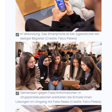
In Verbindung: Das Smartphone ist bei Jugendlichen ein
stetiger Begleiter (
Credits: Falco Peters
)
Gemeinsam gegen Falschinformationen: In
Gruppendiskussionen erarbeiten die Schüler:innen
Lösungen im Umgang mit Fake-News (
Credits: Falco Peters
)