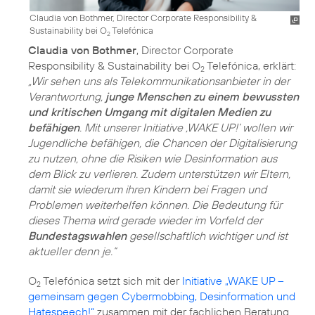
Claudia von Bothmer, Director Corporate Responsibility &
Sustainability bei O
Telefónica
2
Claudia von Bothmer
, Director Corporate
Responsibility & Sustainability bei O
Telefónica, erklärt:
2
„Wir sehen uns als Telekommunikationsanbieter in der
Verantwortung,
junge Menschen zu einem bewussten
und kritischen Umgang mit digitalen Medien zu
befähigen
. Mit unserer Initiative ‚WAKE UP!‘ wollen wir
Jugendliche befähigen, die Chancen der Digitalisierung
zu nutzen, ohne die Risiken wie Desinformation aus
dem Blick zu verlieren. Zudem unterstützen wir Eltern,
damit sie wiederum ihren Kindern bei Fragen und
Problemen weiterhelfen können. Die Bedeutung für
dieses Thema wird gerade wieder im Vorfeld der
Bundestagswahlen
gesellschaftlich wichtiger und ist
aktueller denn je.“
O
Telefónica setzt sich mit der
Initiative „WAKE UP –
2
gemeinsam gegen Cybermobbing, Desinformation und
Hatespeech!“
zusammen mit der fachlichen Beratung