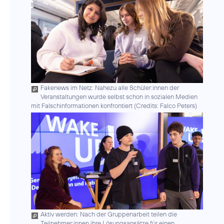
Fakenews im Netz: Nahezu alle Schüler:innen der
Veranstaltungen wurde selbst schon in sozialen Medien
mit Falschinformationen konfrontiert (
Credits: Falco Peters
)
Aktiv werden: Nach der Gruppenarbeit teilen die
Teilnehmer:innen ihre Lösungsansätze für einen