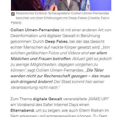
Persönlicher Einblick: Schauspielerin Collien Ulmen-Fernandes
berichtet von ihren Erfahrungen mit Deep-Fakes (
Credits: Falco
Peters
)
Collien Ulmen-Fernandes
ist mit einer anderen Art von
Desinformation und digitaler Gewalt in Berührung
gekommen: Durch
Deep Fakes
, bei der das Gesicht
echter Menschen auf nackte Körper gesetzt wird.
„Von
solchen gefälschten Fotos und Videos sind
vor allem
Mädchen und Frauen betroffen
. Aktuell gibt es jedoch
zu wenige Möglichkeiten, dagegen vorgehen zu
können“
, sagt Collien Ulmen-Fernandes.
„
Die Täter
werden nicht zur Rechenschaft gezogen – das muss
sich dringend ändern!
Der Staat kommt hier seiner
Verantwortung nicht nach.“
Zum Thema
digitale Gewalt
veranstaltete „WAKE UP!“
am Vorabend des Safer Internet Days einen
Elternabend
, um zu zeigen, wie auch Eltern Risiken im
Netz erkennen und entgegenwirken können. Zu Gast