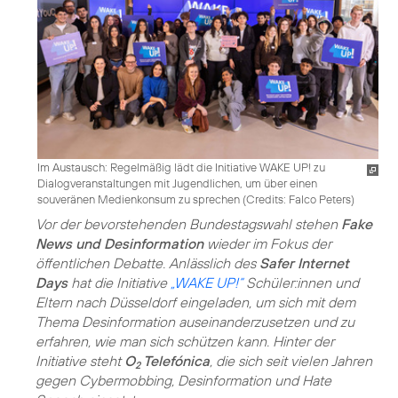
Im Austausch: Regelmäßig lädt die Initiative WAKE UP! zu
Dialogveranstaltungen mit Jugendlichen, um über einen
souveränen Medienkonsum zu sprechen (
Credits: Falco Peters
)
Vor der bevorstehenden Bundestagswahl stehen
Fake
News und Desinformation
wieder im Fokus der
öffentlichen Debatte. Anlässlich des
Safer Internet
Days
hat die Initiative
„WAKE UP!“
Schüler:innen und
Eltern nach Düsseldorf eingeladen, um sich mit dem
Thema Desinformation auseinanderzusetzen und zu
erfahren, wie man sich schützen kann. Hinter der
Initiative steht
O
Telefónica
, die sich seit vielen Jahren
2
gegen Cybermobbing, Desinformation und Hate