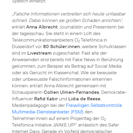
Speech einsetzt.
„Falsche Informationen verbreiten sich heute unfassbar
schnell. Dabei können sie großen Schaden anrichten“
,
erklärt
Anna Albrecht
, Journalistin und Presenterin bei
der tagesschau. Sie steht in einem Loft des
Telekommunikationsanbieters O
Telefónica in
2
Düsseldorf vor
80 Schüler:innen
, weitere Schulklassen
sind im
Livestream
zugeschaltet. Fast alle der
Anwesenden sind bereits mit Fake News in Berührung
gekommen, zum Beispiel als Beitrag auf Social Media
oder als Gerücht im Klassenchat. Wie sie bewusste
oder unbewusste Falschinformationen erkennen
können, erklärt Anna Albrecht gemeinsam mit
Schauspielerin
Collien Ulmen-Fernandes
, Demokratie-
Influencer
Rafid Kabir
und
Lidia de Reese
,
Medienpädagogin bei der
Freiwilligen Selbstkontrolle
Multimedia-Diensteanbieter (FSM)
den
Teilnehmer:innen auf einem Projekttag der O
2
Telefónica Initiative „WAKE UP!“ anlässlich des Safer
Internet Days. Gerade im Vorfeld demokratischer