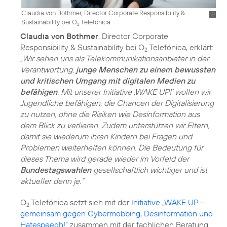
Claudia von Bothmer, Director Corporate Responsibility &
Sustainability bei O
Telefónica
2
Claudia von Bothmer
, Director Corporate
Responsibility & Sustainability bei O
Telefónica, erklärt:
2
„Wir sehen uns als Telekommunikationsanbieter in der
Verantwortung,
junge Menschen zu einem bewussten
und kritischen Umgang mit digitalen Medien zu
befähigen
. Mit unserer Initiative ‚WAKE UP!‘ wollen wir
Jugendliche befähigen, die Chancen der Digitalisierung
zu nutzen, ohne die Risiken wie Desinformation aus
dem Blick zu verlieren. Zudem unterstützen wir Eltern,
damit sie wiederum ihren Kindern bei Fragen und
Problemen weiterhelfen können. Die Bedeutung für
dieses Thema wird gerade wieder im Vorfeld der
Bundestagswahlen
gesellschaftlich wichtiger und ist
aktueller denn je.“
O
Telefónica setzt sich mit der
Initiative „WAKE UP –
2
gemeinsam gegen Cybermobbing, Desinformation und
Hatespeech!“
zusammen mit der fachlichen Beratung