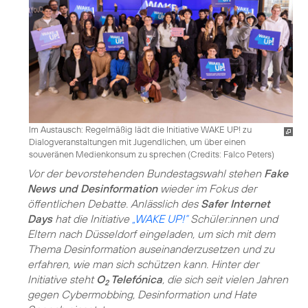
Im Austausch: Regelmäßig lädt die Initiative WAKE UP! zu
Dialogveranstaltungen mit Jugendlichen, um über einen
souveränen Medienkonsum zu sprechen (
Credits: Falco Peters
)
Vor der bevorstehenden Bundestagswahl stehen
Fake
News und Desinformation
wieder im Fokus der
öffentlichen Debatte. Anlässlich des
Safer Internet
Days
hat die Initiative
„WAKE UP!“
Schüler:innen und
Eltern nach Düsseldorf eingeladen, um sich mit dem
Thema Desinformation auseinanderzusetzen und zu
erfahren, wie man sich schützen kann. Hinter der
Initiative steht
O
Telefónica
, die sich seit vielen Jahren
2
gegen Cybermobbing, Desinformation und Hate