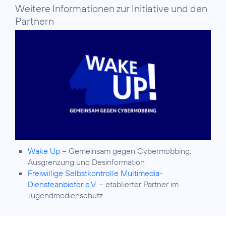
Weitere Informationen zur Initiative und den
Partnern
Wake Up
– Gemeinsam gegen Cybermobbing,
Ausgrenzung und Desinformation
Freiwillige Selbstkontrolle Multimedia-
Diensteanbieter e.V.
– etablierter Partner im
Jugendmedienschutz