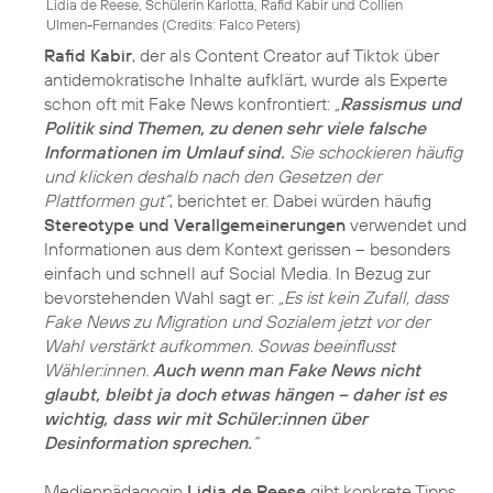
Lidia de Reese, Schülerin Karlotta, Rafid Kabir und Collien
Ulmen-Fernandes (
Credits: Falco Peters
)
Rafid Kabir
, der als Content Creator auf Tiktok über
antidemokratische Inhalte aufklärt, wurde als Experte
schon oft mit Fake News konfrontiert:
„
Rassismus und
Politik sind Themen, zu denen sehr viele falsche
Informationen im Umlauf sind.
Sie schockieren häufig
und klicken deshalb nach den Gesetzen der
Plattformen gut“
, berichtet er. Dabei würden häufig
Stereotype und Verallgemeinerungen
verwendet und
Informationen aus dem Kontext gerissen – besonders
einfach und schnell auf Social Media. In Bezug zur
bevorstehenden Wahl sagt er:
„Es ist kein Zufall, dass
Fake News zu Migration und Sozialem jetzt vor der
Wahl verstärkt aufkommen. Sowas beeinflusst
Wähler:innen.
Auch wenn man Fake News nicht
glaubt, bleibt ja doch etwas hängen – daher ist es
wichtig, dass wir mit Schüler:innen über
Desinformation sprechen.
“
Medienpädagogin
Lidia de Reese
gibt konkrete Tipps,