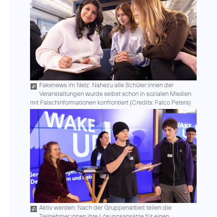
Fakenews im Netz: Nahezu alle Schüler:innen der
Veranstaltungen wurde selbst schon in sozialen Medien
mit Falschinformationen konfrontiert (
Credits: Falco Peters
)
Aktiv werden: Nach der Gruppenarbeit teilen die
Teilnehmer:innen ihre Lösungsansätze für einen