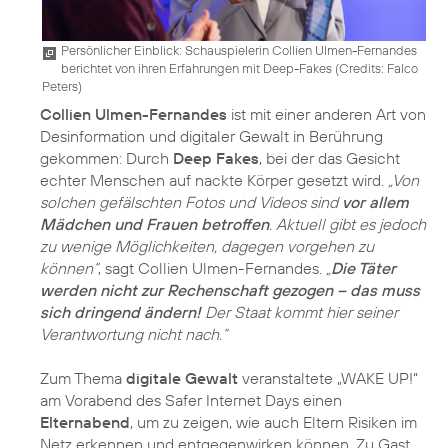
Persönlicher Einblick: Schauspielerin Collien Ulmen-Fernandes
berichtet von ihren Erfahrungen mit Deep-Fakes (
Credits: Falco
Peters
)
Collien Ulmen-Fernandes
ist mit einer anderen Art von
Desinformation und digitaler Gewalt in Berührung
gekommen: Durch
Deep Fakes
, bei der das Gesicht
echter Menschen auf nackte Körper gesetzt wird.
„Von
solchen gefälschten Fotos und Videos sind
vor allem
Mädchen und Frauen betroffen
. Aktuell gibt es jedoch
zu wenige Möglichkeiten, dagegen vorgehen zu
können“
, sagt Collien Ulmen-Fernandes.
„
Die Täter
werden nicht zur Rechenschaft gezogen – das muss
sich dringend ändern!
Der Staat kommt hier seiner
Verantwortung nicht nach.“
Zum Thema
digitale Gewalt
veranstaltete „WAKE UP!“
am Vorabend des Safer Internet Days einen
Elternabend
, um zu zeigen, wie auch Eltern Risiken im
Netz erkennen und entgegenwirken können. Zu Gast