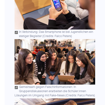
In Verbindung: Das Smartphone ist bei Jugendlichen ein
stetiger Begleiter (
Credits: Falco Peters
)
Gemeinsam gegen Falschinformationen: In
Gruppendiskussionen erarbeiten die Schüler:innen
Lösungen im Umgang mit Fake-News (
Credits: Falco Peters
)