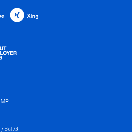
be
Xing
AMP
 / BattG