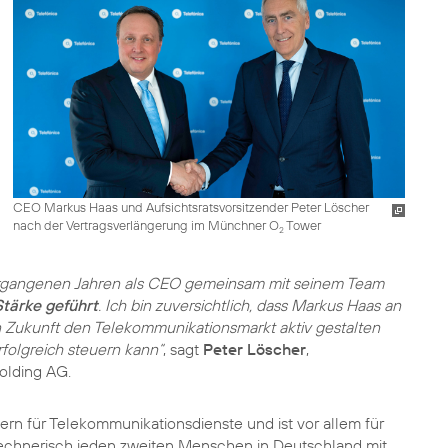
CEO Markus Haas und Aufsichtsratsvorsitzender Peter Löscher
nach der Vertragsverlängerung im Münchner O
Tower
2
ergangenen Jahren als CEO gemeinsam mit seinem Team
tärke geführt
. Ich bin zuversichtlich, dass Markus Haas an
n Zukunft den Telekommunikationsmarkt aktiv gestalten
olgreich steuern kann“
, sagt
Peter Löscher
,
Holding AG.
rn für Telekommunikationsdienste und ist vor allem für
echnerisch jeden zweiten Menschen in Deutschland mit