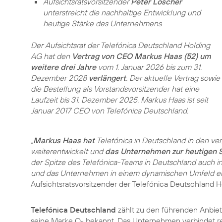
Aufsichtsratsvorsitzender
Peter Löscher
unterstreicht die nachhaltige Entwicklung und
heutige Stärke des Unternehmens
Der Aufsichtsrat der Telefónica Deutschland Holding
AG hat den
Vertrag von CEO Markus Haas (52) um
weitere drei Jahre
vom 1. Januar 2026 bis zum 31.
Dezember 2028
verlängert
. Der aktuelle Vertrag sowie
die Bestellung als Vorstandsvorsitzender hat eine
Laufzeit bis 31. Dezember 2025. Markus Haas ist seit
Januar 2017 CEO von Telefónica Deutschland.
„
Markus Haas hat
Telefónica in Deutschland in den v
weiterentwickelt und
das Unternehmen zur heutigen S
der Spitze des Telefónica-Teams in Deutschland auch i
und das Unternehmen in einem dynamischen Umfeld erf
Aufsichtsrats­vorsitzender der Telefónica Deutschland 
Telefónica Deutschland
zählt zu den führenden Anbiete
seine Marke O
bekannt. Das Unternehmen verbindet r