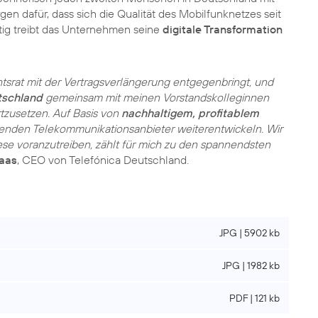
gen dafür, dass sich die Qualität des Mobilfunknetzes seit
itig treibt das Unternehmen seine
digitale Transformation
chtsrat mit der Vertragsverlängerung entgegenbringt, und
tschland
gemeinsam mit meinen Vorstandskolleginnen
tzusetzen. Auf Basis von
nachhaltigem, profitablem
renden Telekommunikationsanbieter weiterentwickeln. Wir
iese voranzutreiben, zählt für mich zu den spannendsten
aas
, CEO von Telefónica Deutschland.
JPG | 5902 kb
JPG | 1982 kb
PDF | 121 kb