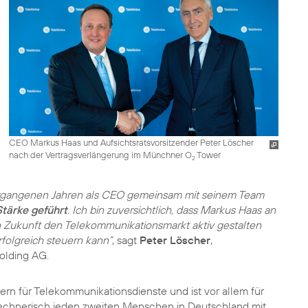
CEO Markus Haas und Aufsichtsratsvorsitzender Peter Löscher
nach der Vertragsverlängerung im Münchner O
Tower
2
ergangenen Jahren als CEO gemeinsam mit seinem Team
tärke geführt
. Ich bin zuversichtlich, dass Markus Haas an
n Zukunft den Telekommunikationsmarkt aktiv gestalten
olgreich steuern kann“
, sagt
Peter Löscher
,
Holding AG.
rn für Telekommunikationsdienste und ist vor allem für
echnerisch jeden zweiten Menschen in Deutschland mit