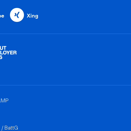
be
Xing
AMP
 / BattG