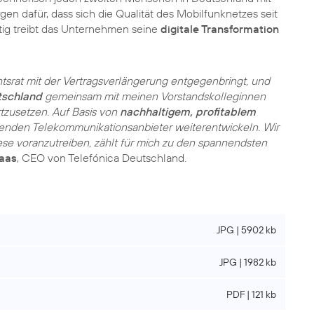
gen dafür, dass sich die Qualität des Mobilfunknetzes seit
itig treibt das Unternehmen seine
digitale Transformation
chtsrat mit der Vertragsverlängerung entgegenbringt, und
tschland
gemeinsam mit meinen Vorstandskolleginnen
tzusetzen. Auf Basis von
nachhaltigem, profitablem
renden Telekommunikationsanbieter weiterentwickeln. Wir
iese voranzutreiben, zählt für mich zu den spannendsten
aas
, CEO von Telefónica Deutschland.
JPG | 5902 kb
JPG | 1982 kb
PDF | 121 kb