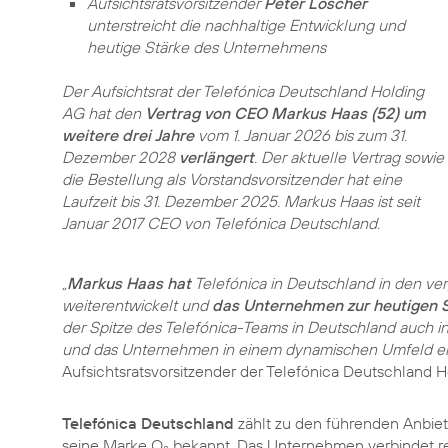
Aufsichtsratsvorsitzender
Peter Löscher
unterstreicht die nachhaltige Entwicklung und
heutige Stärke des Unternehmens
Der Aufsichtsrat der Telefónica Deutschland Holding
AG hat den
Vertrag von CEO Markus Haas (52) um
weitere drei Jahre
vom 1. Januar 2026 bis zum 31.
Dezember 2028
verlängert
. Der aktuelle Vertrag sowie
die Bestellung als Vorstandsvorsitzender hat eine
Laufzeit bis 31. Dezember 2025. Markus Haas ist seit
Januar 2017 CEO von Telefónica Deutschland.
„
Markus Haas hat
Telefónica in Deutschland in den v
weiterentwickelt und
das Unternehmen zur heutigen S
der Spitze des Telefónica-Teams in Deutschland auch i
und das Unternehmen in einem dynamischen Umfeld erf
Aufsichtsrats­vorsitzender der Telefónica Deutschland 
Telefónica Deutschland
zählt zu den führenden Anbiete
seine Marke O
bekannt. Das Unternehmen verbindet r