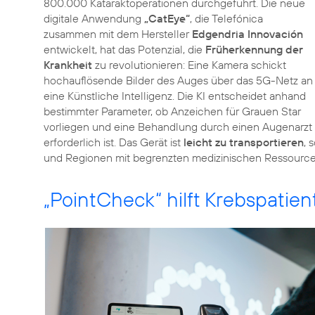
800.000 Kataraktoperationen durchgeführt. Die neue
digitale Anwendung
„CatEye“
, die Telefónica
zusammen mit dem Hersteller
Edgendria Innovación
entwickelt, hat das Potenzial, die
Früherkennung der
Krankheit
zu revolutionieren: Eine Kamera schickt
hochauflösende Bilder des Auges über das 5G-Netz an
eine Künstliche Intelligenz. Die KI entscheidet anhand
bestimmter Parameter, ob Anzeichen für Grauen Star
vorliegen und eine Behandlung durch einen Augenarzt
erforderlich ist. Das Gerät ist
leicht zu transportieren
, 
und Regionen mit begrenzten medizinischen Ressourcen
„PointCheck“ hilft Krebspatie