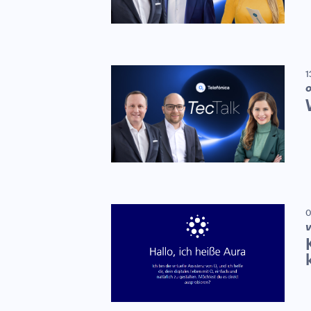
1
0
V