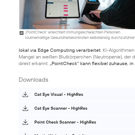
„PointCheck“ erleichtert immungeschwächten Personen
routinemäßige Gesundheitskontrollen selbständig durchzuführe
lokal via Edge Computing verarbeitet
. KI-Algorithmen
Mangel an weißen Blutkörperchen (Neutropenie), der da
direkt erkannt.
„PointCheck“ kann flexibel zuhause, i
Downloads
Cat Eye Visual - HighRes
Cat Eye Scanner - HighRes
Point Check Scanner - HighRes