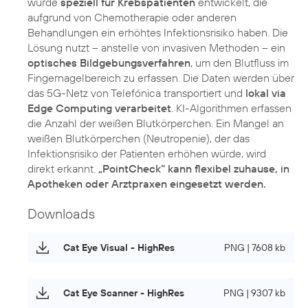
wurde
speziell für Krebspatienten
entwickelt, die
aufgrund von Chemotherapie oder anderen
Behandlungen ein erhöhtes Infektionsrisiko haben. Die
Lösung nutzt – anstelle von invasiven Methoden – ein
optisches Bildgebungsverfahren
, um den Blutfluss im
Fingernagelbereich zu erfassen. Die Daten werden über
das 5G-Netz von Telefónica transportiert und
lokal via
Edge Computing verarbeitet
. KI-Algorithmen erfassen
die Anzahl der weißen Blutkörperchen. Ein Mangel an
weißen Blutkörperchen (Neutropenie), der das
Infektionsrisiko der Patienten erhöhen würde, wird
direkt erkannt.
„PointCheck“ kann flexibel zuhause, in
Apotheken oder Arztpraxen eingesetzt werden.
Downloads
Cat Eye Visual - HighRes
PNG | 7608 kb
Cat Eye Scanner - HighRes
PNG | 9307 kb