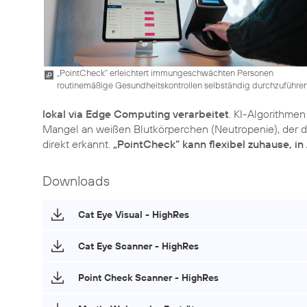
„PointCheck“ erleichtert immungeschwächten Personen
routinemäßige Gesundheitskontrollen selbständig durchzuführe
lokal via Edge Computing verarbeitet
. KI-Algorithmen
Mangel an weißen Blutkörperchen (Neutropenie), der da
direkt erkannt.
„PointCheck“ kann flexibel zuhause, i
Downloads
Cat Eye Visual - HighRes
Cat Eye Scanner - HighRes
Point Check Scanner - HighRes