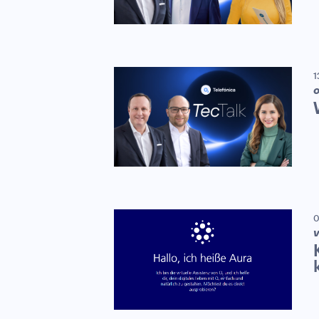
1
0
V