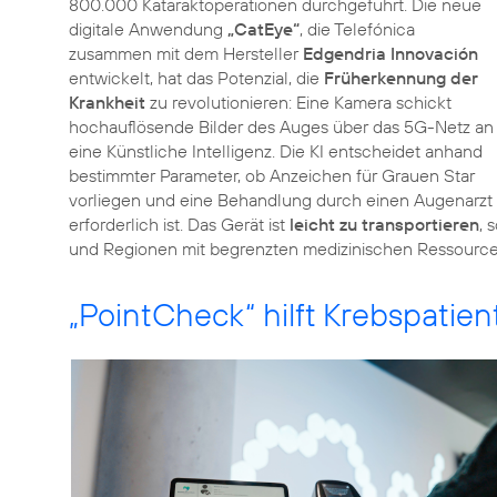
800.000 Kataraktoperationen durchgeführt. Die neue
digitale Anwendung
„CatEye“
, die Telefónica
zusammen mit dem Hersteller
Edgendria Innovación
entwickelt, hat das Potenzial, die
Früherkennung der
Krankheit
zu revolutionieren: Eine Kamera schickt
hochauflösende Bilder des Auges über das 5G-Netz an
eine Künstliche Intelligenz. Die KI entscheidet anhand
bestimmter Parameter, ob Anzeichen für Grauen Star
vorliegen und eine Behandlung durch einen Augenarzt
erforderlich ist. Das Gerät ist
leicht zu transportieren
, 
und Regionen mit begrenzten medizinischen Ressourcen
„PointCheck“ hilft Krebspatie