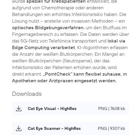
wurde
speziell für Krebspatienten
entwickelt, die
aufgrund von Chemotherapie oder anderen
Behandlungen ein erhöhtes Infektionsrisiko haben. Die
Lösung nutzt – anstelle von invasiven Methoden – ein
optisches Bildgebungsverfahren
, um den Blutfluss im
Fingernagelbereich zu erfassen. Die Daten werden über
das 5G-Netz von Telefónica transportiert und
lokal via
Edge Computing verarbeitet
. KI-Algorithmen erfassen
die Anzahl der weißen Blutkörperchen. Ein Mangel an
weißen Blutkörperchen (Neutropenie), der das
Infektionsrisiko der Patienten erhöhen würde, wird
direkt erkannt.
„PointCheck“ kann flexibel zuhause, in
Apotheken oder Arztpraxen eingesetzt werden.
Downloads
Cat Eye Visual - HighRes
PNG | 7608 kb
Cat Eye Scanner - HighRes
PNG | 9307 kb