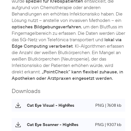
wurde
speziell für Krebspatienten
entwickelt, die
aufgrund von Chemotherapie oder anderen
Behandlungen ein erhöhtes Infektionsrisiko haben. Die
Lösung nutzt – anstelle von invasiven Methoden – ein
optisches Bildgebungsverfahren
, um den Blutfluss im
Fingernagelbereich zu erfassen. Die Daten werden über
das 5G-Netz von Telefónica transportiert und
lokal via
Edge Computing verarbeitet
. KI-Algorithmen erfassen
die Anzahl der weißen Blutkörperchen. Ein Mangel an
weißen Blutkörperchen (Neutropenie), der das
Infektionsrisiko der Patienten erhöhen würde, wird
direkt erkannt.
„PointCheck“ kann flexibel zuhause, in
Apotheken oder Arztpraxen eingesetzt werden.
Downloads
Cat Eye Visual - HighRes
PNG | 7608 kb
Cat Eye Scanner - HighRes
PNG | 9307 kb