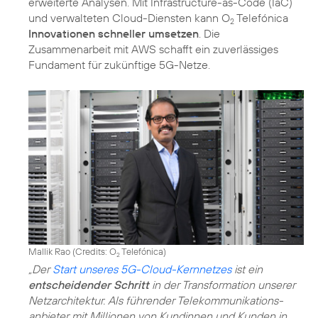
erweiterte Analysen. Mit Infrastructure-as-Code (IaC)
und verwalteten Cloud-Diensten kann O
Telefónica
2
Innovationen schneller umsetzen
. Die
Zusammenarbeit mit AWS schafft ein zuverlässiges
Fundament für zukünftige 5G-Netze.
Mallik Rao (
Credits: O
Telefónica
)
2
„Der
Start unseres 5G-Cloud-Kernnetzes
ist ein
entscheidender Schritt
in der Transformation unserer
Netzarchitektur. Als führender Telekommunikations­
anbieter mit Millionen von Kundinnen und Kunden in