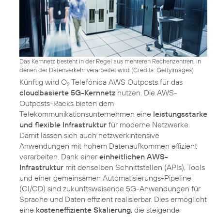
Das Kernnetz besteht in der Regel aus mehreren Rechenzentren, in
denen der Datenverkehr verarbeitet wird (
Credits: Gettyimages
)
Künftig wird O
Telefónica AWS Outposts für das
2
cloudbasierte 5G-Kernnetz
nutzen. Die AWS-
Outposts-Racks bieten dem
Telekommunikationsunternehmen eine
leistungsstarke
und flexible Infrastruktur
für moderne Netzwerke.
Damit lassen sich auch netzwerkintensive
Anwendungen mit hohem Datenaufkommen effizient
verarbeiten. Dank einer
einheitlichen AWS-
Infrastruktur
mit denselben Schnittstellen (APIs), Tools
und einer gemeinsamen Automatisierungs-Pipeline
(CI/CD) sind zukunftsweisende 5G-Anwendungen für
Sprache und Daten effizient realisierbar. Dies ermöglicht
eine
kosteneffiziente Skalierung
, die steigende