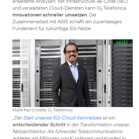
erweiterte Analysen. Mit Infrastructure-as-Code (IaC)
und verwalteten Cloud-Diensten kann O
Telefónica
2
Innovationen schneller umsetzen
. Die
Zusammenarbeit mit AWS schafft ein zuverlässiges
Fundament für zukünftige 5G-Netze.
Mallik Rao (
Credits: O
Telefónica
)
2
„Der
Start unseres 5G-Cloud-Kernnetzes
ist ein
entscheidender Schritt
in der Transformation unserer
Netzarchitektur. Als führender Telekommunikations­
anbieter mit Millionen von Kundinnen und Kunden in