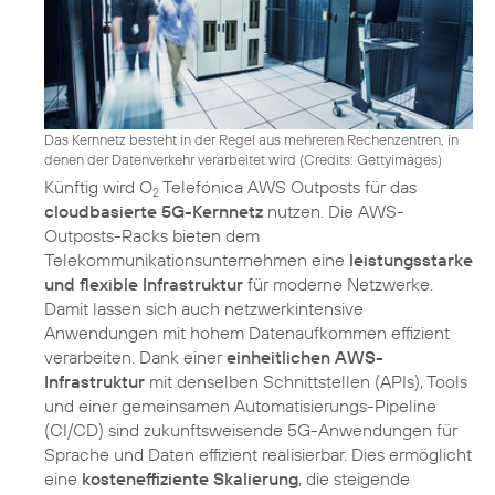
Das Kernnetz besteht in der Regel aus mehreren Rechenzentren, in
denen der Datenverkehr verarbeitet wird (
Credits: Gettyimages
)
Künftig wird O
Telefónica AWS Outposts für das
2
cloudbasierte 5G-Kernnetz
nutzen. Die AWS-
Outposts-Racks bieten dem
Telekommunikationsunternehmen eine
leistungsstarke
und flexible Infrastruktur
für moderne Netzwerke.
Damit lassen sich auch netzwerkintensive
Anwendungen mit hohem Datenaufkommen effizient
verarbeiten. Dank einer
einheitlichen AWS-
Infrastruktur
mit denselben Schnittstellen (APIs), Tools
und einer gemeinsamen Automatisierungs-Pipeline
(CI/CD) sind zukunftsweisende 5G-Anwendungen für
Sprache und Daten effizient realisierbar. Dies ermöglicht
eine
kosteneffiziente Skalierung
, die steigende