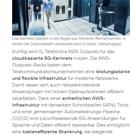
Das Kernnetz besteht in der Regel aus mehreren Rechenzentren, in
denen der Datenverkehr verarbeitet wird (
Credits: Gettyimages
)
Künftig wird O
Telefónica AWS Outposts für das
2
cloudbasierte 5G-Kernnetz
nutzen. Die AWS-
Outposts-Racks bieten dem
Telekommunikationsunternehmen eine
leistungsstarke
und flexible Infrastruktur
für moderne Netzwerke.
Damit lassen sich auch netzwerkintensive
Anwendungen mit hohem Datenaufkommen effizient
verarbeiten. Dank einer
einheitlichen AWS-
Infrastruktur
mit denselben Schnittstellen (APIs), Tools
und einer gemeinsamen Automatisierungs-Pipeline
(CI/CD) sind zukunftsweisende 5G-Anwendungen für
Sprache und Daten effizient realisierbar. Dies ermöglicht
eine
kosteneffiziente Skalierung
, die steigende