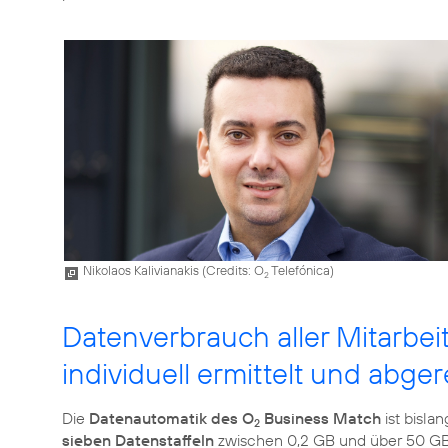
Nikolaos Kalivianakis (
Credits: O
Telefónica
)
2
Datenverbrauch aller Mitarbei
individuell ermittelt und abge
Die
Datenautomatik des O
Business Match
ist bislan
2
sieben Datenstaffeln
zwischen 0,2 GB und über 50 GB,