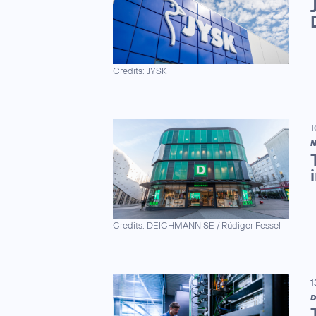
Credits: JYSK
1
N
Credits: DEICHMANN SE / Rüdiger Fessel
1
D