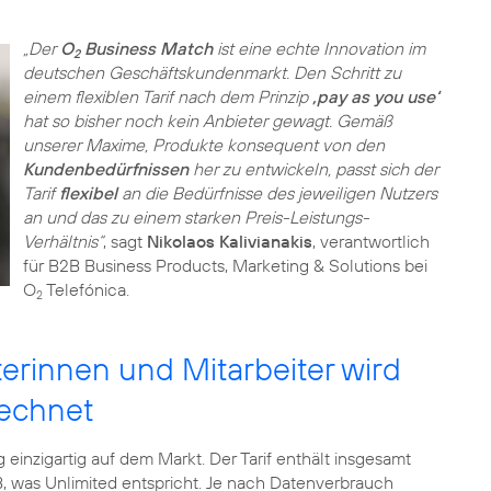
„Der
O
Business Match
ist eine echte Innovation im
2
deutschen Geschäftskundenmarkt. Den Schritt zu
einem flexiblen Tarif nach dem Prinzip
‚pay as you use‘
hat so bisher noch kein Anbieter gewagt. Gemäß
unserer Maxime, Produkte konsequent von den
Kundenbedürfnissen
her zu entwickeln, passt sich der
Tarif
flexibel
an die Bedürfnisse des jeweiligen Nutzers
an und das zu einem starken Preis-Leistungs-
Verhältnis“
, sagt
Nikolaos Kalivianakis
, verantwortlich
für B2B Business Products, Marketing & Solutions bei
O
Telefónica.
2
terinnen und Mitarbeiter wird
rechnet
g einzigartig auf dem Markt. Der Tarif enthält insgesamt
 was Unlimited entspricht. Je nach Datenverbrauch