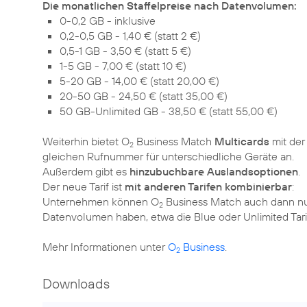
Die monatlichen Staffelpreise nach Datenvolumen:
0-0,2 GB - inklusive
0,2-0,5 GB - 1,40 € (statt 2 €)
0,5-1 GB - 3,50 € (statt 5 €)
1-5 GB - 7,00 € (statt 10 €)
5-20 GB - 14,00 € (statt 20,00 €)
20-50 GB - 24,50 € (statt 35,00 €)
50 GB-Unlimited GB - 38,50 € (statt 55,00 €)
Weiterhin bietet O
Business Match
Multicards
mit der
2
gleichen Rufnummer für unterschiedliche Geräte an.
Außerdem gibt es
hinzubuchbare Auslandsoptionen
.
Der neue Tarif ist
mit anderen Tarifen kombinierbar
:
Unternehmen können O
Business Match auch dann nut
2
Datenvolumen haben, etwa die Blue oder Unlimited Tari
Mehr Informationen unter
O
Business
.
2
Downloads