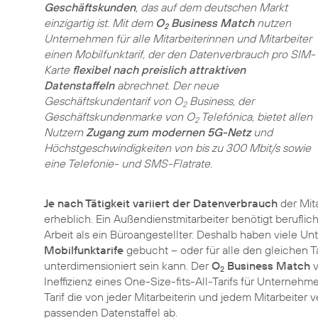
Geschäftskunden
, das auf dem deutschen Markt
einzigartig ist. Mit dem
O
Business Match
nutzen
2
Unternehmen für alle Mitarbeiterinnen und Mitarbeiter
einen Mobilfunktarif, der den Datenverbrauch pro SIM-
Karte
flexibel nach preislich attraktiven
Datenstaffeln
abrechnet. Der neue
Geschäftskundentarif von O
Business, der
2
Geschäftskundenmarke von O
Telefónica, bietet allen
2
Nutzern
Zugang zum modernen 5G-Netz
und
Höchstgeschwindigkeiten von bis zu 300 Mbit/s sowie
eine Telefonie- und SMS-Flatrate.
Je nach Tätigkeit variiert der Datenverbrauch
der Mit
erheblich. Ein Außendienstmitarbeiter benötigt beruflic
Arbeit als ein Büroangestellter. Deshalb haben viele 
Mobilfunktarife
gebucht – oder für alle den gleichen Tar
unterdimensioniert sein kann. Der
O
Business Match
v
2
Ineffizienz eines One-Size-fits-All-Tarifs für Unterneh
Tarif die von jeder Mitarbeiterin und jedem Mitarbeite
passenden Datenstaffel ab.