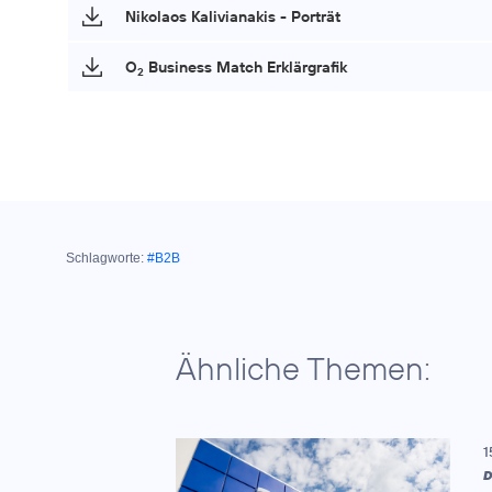
Nikolaos Kalivianakis - Porträt
O
Business Match Erklärgrafik
2
Schlagworte:
#B2B
Ähnliche Themen:
1
D