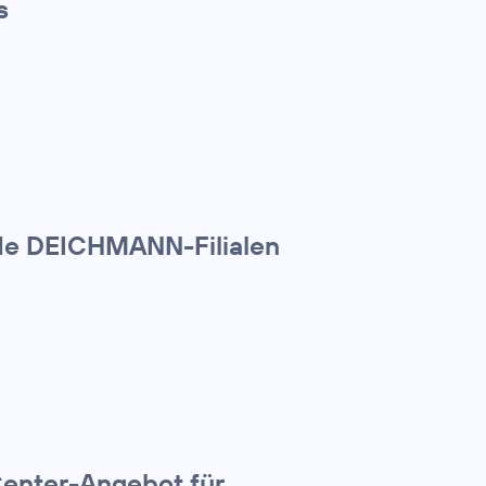
s
nde DEICHMANN-Filialen
Center-Angebot für