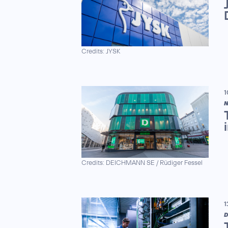
Credits: JYSK
1
N
Credits: DEICHMANN SE / Rüdiger Fessel
1
D