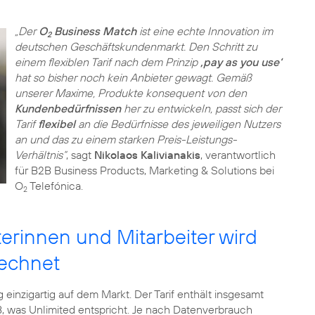
„Der
O
Business Match
ist eine echte Innovation im
2
deutschen Geschäftskundenmarkt. Den Schritt zu
einem flexiblen Tarif nach dem Prinzip
‚pay as you use‘
hat so bisher noch kein Anbieter gewagt. Gemäß
unserer Maxime, Produkte konsequent von den
Kundenbedürfnissen
her zu entwickeln, passt sich der
Tarif
flexibel
an die Bedürfnisse des jeweiligen Nutzers
an und das zu einem starken Preis-Leistungs-
Verhältnis“
, sagt
Nikolaos Kalivianakis
, verantwortlich
für B2B Business Products, Marketing & Solutions bei
O
Telefónica.
2
terinnen und Mitarbeiter wird
rechnet
g einzigartig auf dem Markt. Der Tarif enthält insgesamt
 was Unlimited entspricht. Je nach Datenverbrauch