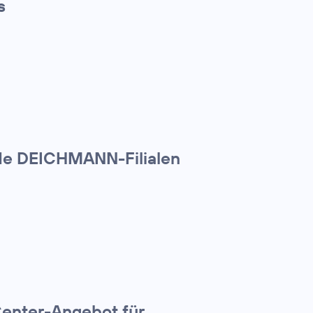
s
nde DEICHMANN-Filialen
Center-Angebot für