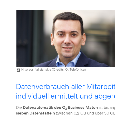
Nikolaos Kalivianakis (
Credits: O
Telefónica
)
2
Datenverbrauch aller Mitarbei
individuell ermittelt und abge
Die
Datenautomatik des O
Business Match
ist bislan
2
sieben Datenstaffeln
zwischen 0,2 GB und über 50 GB,