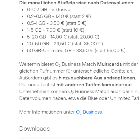
Die monatlichen Staffelpreise nach Datenvolumen:
0-0,2 GB - inklusive
0,2-0,5 GB - 1,40 € (statt 2 €)
0,5-1 GB - 3,50 € (statt 5 €)
1-5 GB - 7,00 € (statt 10 €)
5-20 GB - 14,00 € (statt 20,00 €)
20-50 GB - 24,50 € (statt 35,00 €)
50 GB-Unlimited GB - 38,50 € (statt 55,00 €)
Weiterhin bietet O
Business Match
Multicards
mit der
2
gleichen Rufnummer für unterschiedliche Geräte an.
Außerdem gibt es
hinzubuchbare Auslandsoptionen
.
Der neue Tarif ist
mit anderen Tarifen kombinierbar
:
Unternehmen können O
Business Match auch dann nut
2
Datenvolumen haben, etwa die Blue oder Unlimited Tari
Mehr Informationen unter
O
Business
.
2
Downloads