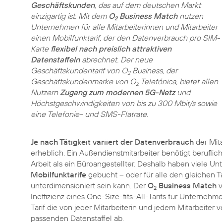
Geschäftskunden
, das auf dem deutschen Markt
einzigartig ist. Mit dem
O
Business Match
nutzen
2
Unternehmen für alle Mitarbeiterinnen und Mitarbeiter
einen Mobilfunktarif, der den Datenverbrauch pro SIM-
Karte
flexibel nach preislich attraktiven
Datenstaffeln
abrechnet. Der neue
Geschäftskundentarif von O
Business, der
2
Geschäftskundenmarke von O
Telefónica, bietet allen
2
Nutzern
Zugang zum modernen 5G-Netz
und
Höchstgeschwindigkeiten von bis zu 300 Mbit/s sowie
eine Telefonie- und SMS-Flatrate.
Je nach Tätigkeit variiert der Datenverbrauch
der Mit
erheblich. Ein Außendienstmitarbeiter benötigt beruflic
Arbeit als ein Büroangestellter. Deshalb haben viele 
Mobilfunktarife
gebucht – oder für alle den gleichen Tar
unterdimensioniert sein kann. Der
O
Business Match
v
2
Ineffizienz eines One-Size-fits-All-Tarifs für Unterneh
Tarif die von jeder Mitarbeiterin und jedem Mitarbeite
passenden Datenstaffel ab.