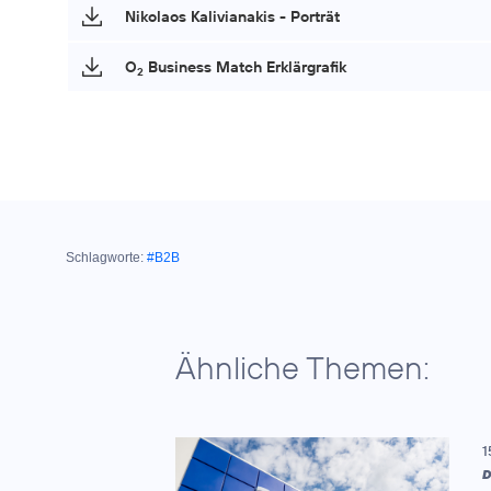
Nikolaos Kalivianakis - Porträt
O
Business Match Erklärgrafik
2
Schlagworte:
#B2B
Ähnliche Themen:
1
D