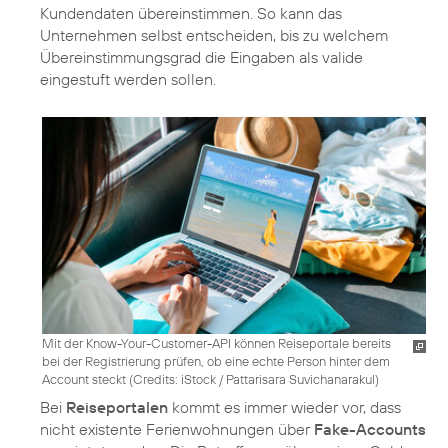
Kundendaten übereinstimmen. So kann das
Unternehmen selbst entscheiden, bis zu welchem
Übereinstimmungsgrad die Eingaben als valide
eingestuft werden sollen.
Mit der Know-Your-Customer-API können Reiseportale bereits
bei der Registrierung prüfen, ob eine echte Person hinter dem
Account steckt (
Credits: iStock / Pattarisara Suvichanarakul
)
Bei
Reiseportalen
kommt es immer wieder vor, dass
nicht existente Ferienwohnungen über
Fake-Accounts