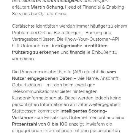
dem
sicheren Identitätsabgleich
überzeugen”
,
erläutert
Martin Schurig
, Head of Financial & Enabling
Services bei O
Telefónica.
2
Gefälschte Identitäten werden immer häufiger zu einem
Problem bei Online-Bestellungen, -Banking und
Vertragsabschlüssen. Die Know-Your-Customer-API
hilft Unternehmen,
betrügerische Identitäten
frühzeitig zu erkennen
und finanzielle Einbußen zu
vermeiden.
Die Programmierschnittstelle (API) gleicht die
vom
Nutzer eingegebenen Daten
– wie Name, Anschrift,
Geburtsdatum – mit den beim jeweiligen
Telekommunikationsanbieter hinterlegten
Kundeninformationen ab. Dabei werden jedoch keine
persönlichen Informationen an Dritte weitergegeben.
Stattdessen kommt ein
intelligentes Scoring-
Verfahren
zum Einsatz, das Unternehmen anhand einer
Prozentzahl von 0 bis 100
anzeigt, inwiefern die
eingegebenen Informationen mit den gespeicherten