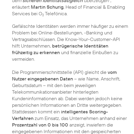
dem
sicheren Identitätsabgleich
überzeugen”
,
erläutert
Martin Schurig
, Head of Financial & Enabling
Services bei O
Telefónica.
2
Gefälschte Identitäten werden immer häufiger zu einem
Problem bei Online-Bestellungen, -Banking und
Vertragsabschlüssen. Die Know-Your-Customer-API
hilft Unternehmen,
betrügerische Identitäten
frühzeitig zu erkennen
und finanzielle Einbußen zu
vermeiden.
Die Programmierschnittstelle (API) gleicht die
vom
Nutzer eingegebenen Daten
– wie Name, Anschrift,
Geburtsdatum – mit den beim jeweiligen
Telekommunikationsanbieter hinterlegten
Kundeninformationen ab. Dabei werden jedoch keine
persönlichen Informationen an Dritte weitergegeben.
Stattdessen kommt ein
intelligentes Scoring-
Verfahren
zum Einsatz, das Unternehmen anhand einer
Prozentzahl von 0 bis 100
anzeigt, inwiefern die
eingegebenen Informationen mit den gespeicherten