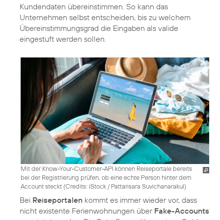
Kundendaten übereinstimmen. So kann das
Unternehmen selbst entscheiden, bis zu welchem
Übereinstimmungsgrad die Eingaben als valide
eingestuft werden sollen.
Mit der Know-Your-Customer-API können Reiseportale bereits
bei der Registrierung prüfen, ob eine echte Person hinter dem
Account steckt (
Credits: iStock / Pattarisara Suvichanarakul
)
Bei
Reiseportalen
kommt es immer wieder vor, dass
nicht existente Ferienwohnungen über
Fake-Accounts