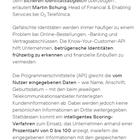
dem
sicheren Identitätsabgleich
überzeugen”
,
erläutert
Martin Schurig
, Head of Financial & Enabling
Services bei O
Telefónica.
2
Gefälschte Identitäten werden immer häufiger zu einem
Problem bei Online-Bestellungen, -Banking und
Vertragsabschlüssen. Die Know-Your-Customer-API
hilft Unternehmen,
betrügerische Identitäten
frühzeitig zu erkennen
und finanzielle Einbußen zu
vermeiden.
Die Programmierschnittstelle (API) gleicht die
vom
Nutzer eingegebenen Daten
– wie Name, Anschrift,
Geburtsdatum – mit den beim jeweiligen
Telekommunikationsanbieter hinterlegten
Kundeninformationen ab. Dabei werden jedoch keine
persönlichen Informationen an Dritte weitergegeben.
Stattdessen kommt ein
intelligentes Scoring-
Verfahren
zum Einsatz, das Unternehmen anhand einer
Prozentzahl von 0 bis 100
anzeigt, inwiefern die
eingegebenen Informationen mit den gespeicherten