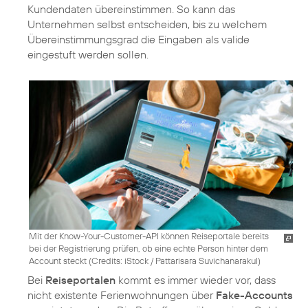
Kundendaten übereinstimmen. So kann das
Unternehmen selbst entscheiden, bis zu welchem
Übereinstimmungsgrad die Eingaben als valide
eingestuft werden sollen.
Mit der Know-Your-Customer-API können Reiseportale bereits
bei der Registrierung prüfen, ob eine echte Person hinter dem
Account steckt (
Credits: iStock / Pattarisara Suvichanarakul
)
Bei
Reiseportalen
kommt es immer wieder vor, dass
nicht existente Ferienwohnungen über
Fake-Accounts