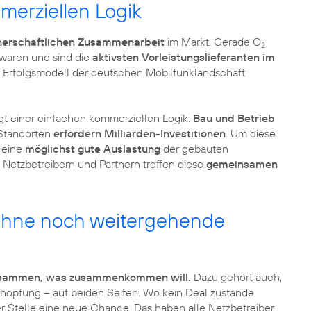
merziellen Logik
nerschaftlichen Zusammenarbeit
im Markt. Gerade O
2
 waren und sind die
aktivsten Vorleistungslieferanten im
n Erfolgsmodell der deutschen Mobilfunklandschaft
gt einer einfachen kommerziellen Logik:
Bau und Betrieb
 Standorten
erfordern Milliarden-Investitionen
. Um diese
e eine
möglichst gute Auslastung
der gebauten
n Netzbetreibern und Partnern treffen diese
gemeinsamen
 ohne noch weitergehende
 zusammen, was zusammenkommen will.
Dazu gehört auch,
chöpfung – auf beiden Seiten. Wo kein Deal zustande
r Stelle eine neue Chance. Das haben alle Netzbetreiber