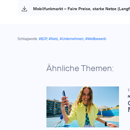
Mobilfunkmarkt – Faire Preise, starke Netze (Lang
Schlagworte:
#B2P
,
#Netz
,
#Unternehmen
,
#Wettbewerb
Ähnliche Themen:
1
N