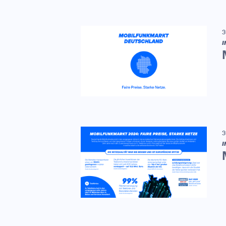
3
I
3
I