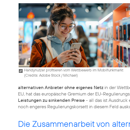
Handynutzer profitieren vom Wettbewerb im Mobilfunkmarkt
(
Credits: Adobe Stock / Michael
)
alternativen Anbieter ohne eigenes Netz
in der Wettb
EU, hat das europäische Gremium der EU-Regulierung
Leistungen zu sinkenden Preise
- all das ist Ausdruck
noch engeres Regulierungskorsett in diesem Feld aus
Die Zusammenarbeit von alter