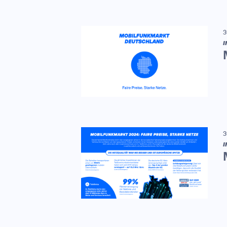
3
I
3
I