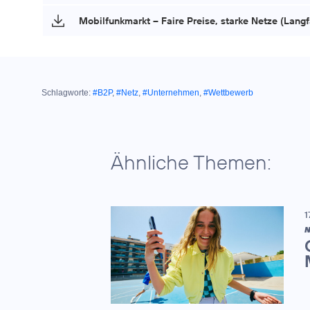
Mobilfunkmarkt – Faire Preise, starke Netze (Lang
Schlagworte:
#B2P
,
#Netz
,
#Unternehmen
,
#Wettbewerb
Ähnliche Themen:
1
N