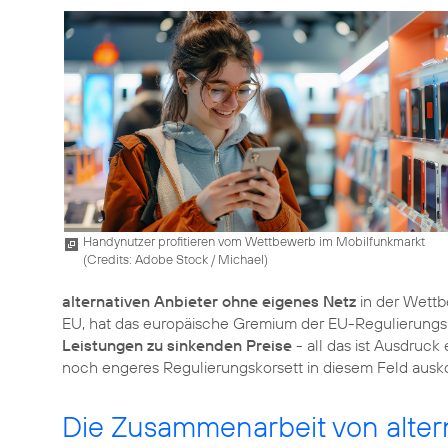
Handynutzer profitieren vom Wettbewerb im Mobilfunkmarkt
(
Credits: Adobe Stock / Michael
)
alternativen Anbieter ohne eigenes Netz
in der Wettb
EU, hat das europäische Gremium der EU-Regulierung
Leistungen zu sinkenden Preise
- all das ist Ausdruck
noch engeres Regulierungskorsett in diesem Feld aus
Die Zusammenarbeit von alter