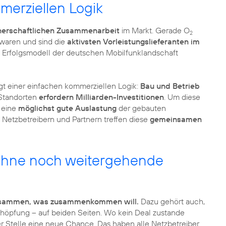
merziellen Logik
nerschaftlichen Zusammenarbeit
im Markt. Gerade O
2
 waren und sind die
aktivsten Vorleistungslieferanten im
n Erfolgsmodell der deutschen Mobilfunklandschaft
gt einer einfachen kommerziellen Logik:
Bau und Betrieb
 Standorten
erfordern Milliarden-Investitionen
. Um diese
e eine
möglichst gute Auslastung
der gebauten
n Netzbetreibern und Partnern treffen diese
gemeinsamen
 ohne noch weitergehende
 zusammen, was zusammenkommen will.
Dazu gehört auch,
chöpfung – auf beiden Seiten. Wo kein Deal zustande
r Stelle eine neue Chance. Das haben alle Netzbetreiber