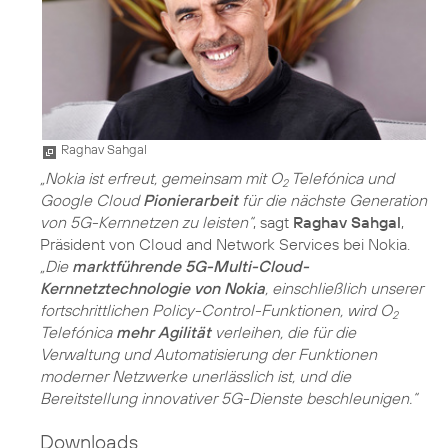
Raghav Sahgal
„Nokia ist erfreut, gemeinsam mit O
Telefónica und
2
Google Cloud
Pionierarbeit
für die nächste Generation
von 5G-Kernnetzen zu leisten“
, sagt
Raghav Sahgal
,
Präsident von Cloud and Network Services bei Nokia.
„Die
marktführende 5G-Multi-Cloud-
Kernnetztechnologie von Nokia
, einschließlich unserer
fortschrittlichen Policy-Control-Funktionen, wird O
2
Telefónica
mehr Agilität
verleihen, die für die
Verwaltung und Automatisierung der Funktionen
moderner Netzwerke unerlässlich ist, und die
Bereitstellung innovativer 5G-Dienste beschleunigen.“
Downloads