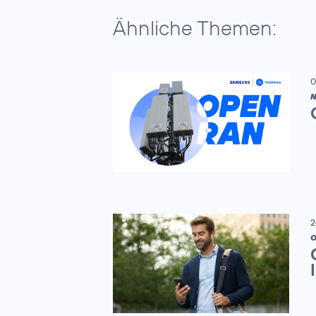
Ähnliche Themen:
0
N
2
O