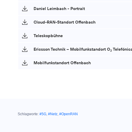
Daniel Leimbach - Portrait
Cloud-RAN-Standort Offenbach
Teleskopbühne
Ericsson Technik – Mobilfunkstandort O
Telefónic
2
Mobilfunkstandort Offenbach
Schlagworte:
#5G
,
#Netz
,
#OpenRAN