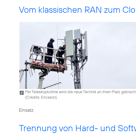
Vom klassischen RAN zum Cl
Per Teleskopbühne wird die neue Technik an ihren Platz gebrach
(
Credits: Ericsson
)
Einsatz.
Trennung von Hard- und Softwar