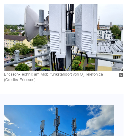
Ericsson-Technik am Mobilfunkstandort von O
Telefónica
2
(
Credits: Ericsson
)