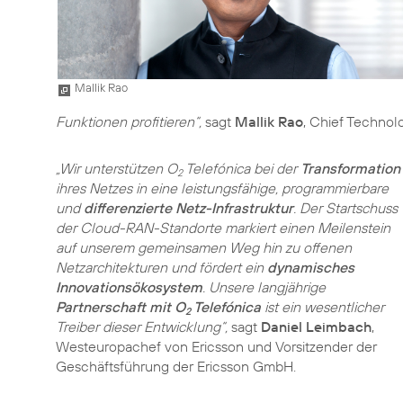
Mallik Rao
Funktionen profitieren“,
sagt
Mallik Rao
, Chief Technol
„Wir unterstützen O
Telefónica bei der
Transformation
2
ihres Netzes in eine leistungsfähige, programmierbare
und
differenzierte Netz-Infrastruktur
. Der Startschuss
der Cloud-RAN-Standorte markiert einen Meilenstein
auf unserem gemeinsamen Weg hin zu offenen
Netzarchitekturen und fördert ein
dynamisches
Innovationsökosystem
. Unsere langjährige
Partnerschaft mit O
Telefónica
ist ein wesentlicher
2
Treiber dieser Entwicklung“,
sagt
Daniel Leimbach
,
Westeuropachef von Ericsson und Vorsitzender der
Geschäftsführung der Ericsson GmbH.