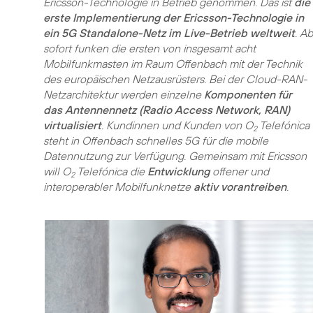
Ericsson-Technologie in Betrieb genommen. Das ist
die
erste Implementierung der Ericsson-Technologie in
ein 5G Standalone-Netz im Live-Betrieb weltweit
. Ab
sofort funken die ersten von insgesamt acht
Mobilfunkmasten im Raum Offenbach mit der Technik
des europäischen Netzausrüsters. Bei der Cloud-RAN-
Netzarchitektur werden einzelne
Komponenten für
das Antennennetz (Radio Access Network, RAN)
virtualisiert
. Kundinnen und Kunden von O
Telefónica
2
steht in Offenbach schnelles 5G für die mobile
Datennutzung zur Verfügung. Gemeinsam mit Ericsson
will O
Telefónica die
Entwicklung
offener und
2
interoperabler Mobilfunknetze
aktiv vorantreiben
.