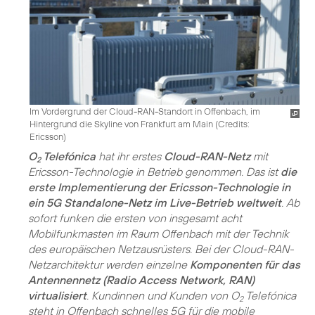
Im Vordergrund der Cloud-RAN-Standort in Offenbach, im
Hintergrund die Skyline von Frankfurt am Main (
Credits:
Ericsson
)
O
Telefónica
hat ihr erstes
Cloud-RAN-Netz
mit
2
Ericsson-Technologie in Betrieb genommen. Das ist
die
erste Implementierung der Ericsson-Technologie in
ein 5G Standalone-Netz im Live-Betrieb weltweit
. Ab
sofort funken die ersten von insgesamt acht
Mobilfunkmasten im Raum Offenbach mit der Technik
des europäischen Netzausrüsters. Bei der Cloud-RAN-
Netzarchitektur werden einzelne
Komponenten für das
Antennennetz (Radio Access Network, RAN)
virtualisiert
. Kundinnen und Kunden von O
Telefónica
2
steht in Offenbach schnelles 5G für die mobile