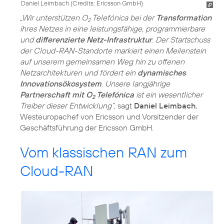
Daniel Leimbach (
Credits: Ericsson GmbH
)
„Wir unterstützen O
Telefónica bei der
Transformation
2
ihres Netzes in eine leistungsfähige, programmierbare
und
differenzierte Netz-Infrastruktur
. Der Startschuss
der Cloud-RAN-Standorte markiert einen Meilenstein
auf unserem gemeinsamen Weg hin zu offenen
Netzarchitekturen und fördert ein
dynamisches
Innovationsökosystem
. Unsere langjährige
Partnerschaft mit O
Telefónica
ist ein wesentlicher
2
Treiber dieser Entwicklung“,
sagt
Daniel Leimbach
,
Westeuropachef von Ericsson und Vorsitzender der
Geschäftsführung der Ericsson GmbH.
Vom klassischen RAN zum
Cloud-RAN