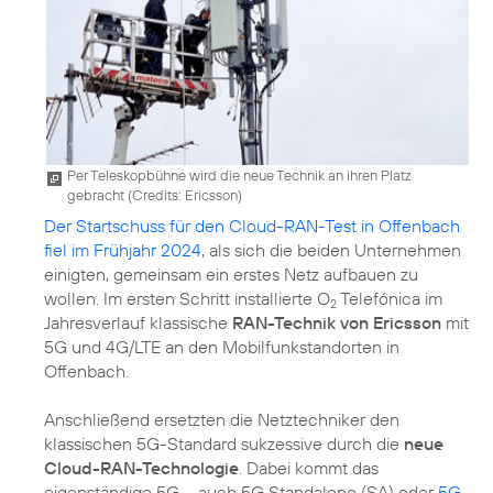
Per Teleskopbühne wird die neue Technik an ihren Platz
gebracht (
Credits: Ericsson
)
Der Startschuss für den Cloud-RAN-Test in Offenbach
fiel im Frühjahr 2024
, als sich die beiden Unternehmen
einigten, gemeinsam ein erstes Netz aufbauen zu
wollen. Im ersten Schritt installierte O
Telefónica im
2
Jahresverlauf klassische
RAN-Technik von Ericsson
mit
5G und 4G/LTE an den Mobilfunkstandorten in
Offenbach.
Anschließend ersetzten die Netztechniker den
klassischen 5G-Standard sukzessive durch die
neue
Cloud-RAN-Technologie
. Dabei kommt das
eigenständige 5G – auch 5G Standalone (SA) oder
5G