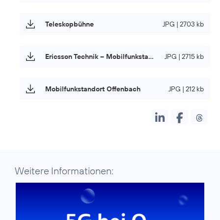
Teleskopbühne
JPG | 2703 kb
Ericsson Technik – Mobilfunkstandort O
JPG | 2715 kb
Telefónica
2
Mobilfunkstandort Offenbach
JPG | 212 kb
Weitere Informationen: