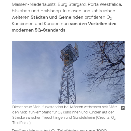
Massen-Niederlausitz, Burg Stargard, Porta Westfalica,
Eilsleben und Heilshoop. In diesen und zahlreichen
weiteren
Städten und Gemeinden
profitieren O
2
Kundinnen und Kunden nun
von den Vorteilen des
modernen 5G-Standards
.
Dieser neue Mobilfunkstandort bei Möhren verbessert seit März
den Mobilfunkempfang für O
Kundinnen und Kunden auf der
2
Strecke zwischen Treuchtlingen und Gundelsheim (
Credits: O
2
Telefónica
)
Darüber hinaus hat O
Telefónica an rund 1000