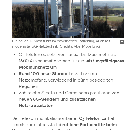
Ein neuer O
Mast funkt im bayerischen Patriching, auch mit
2
modernster 5G-Netztechnik (
Credits: Abel Mobilfunk
)
O
Telefónica setzt von Januar bis März mehr als
2
1600 Ausbaumaßnahmen für ein
leistungsfähigeres
Mobilfunknetz
um
Rund 100 neue Standorte
verbessern
Netzempfang, vorwiegend in dünn besiedelten
Regionen
Zahlreiche Städte und Gemeinden profitieren von
neuen
5G-Sendern und zusätzlichen
Netzkapazitäten
Der Telekommunikationsanbieter
O
Telefónica
hat
2
bereits zum Jahresstart
deutliche Fortschritte beim