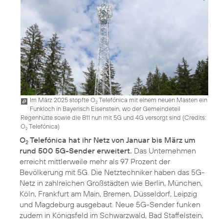
Im März 2025 stopfte O
Telefónica mit einem neuen Masten ein
2
Funkloch in Bayerisch Eisenstein, wo der Gemeindeteil
Regenhütte sowie die B11 nun mit 5G und 4G versorgt sind (
Credits:
O
Telefónica
)
2
O
Telefónica hat ihr Netz von Januar bis März um
2
rund 500 5G-Sender erweitert.
Das Unternehmen
erreicht mittlerweile mehr als 97 Prozent der
Bevölkerung mit 5G. Die Netztechniker haben das 5G-
Netz in zahlreichen Großstädten wie Berlin, München,
Köln, Frankfurt am Main, Bremen, Düsseldorf, Leipzig
und Magdeburg ausgebaut. Neue 5G-Sender funken
zudem in Königsfeld im Schwarzwald, Bad Staffelstein,