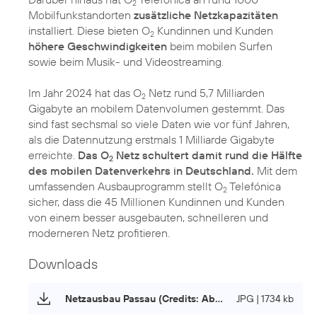
2
Mobilfunkstandorten
zusätzliche Netzkapazitäten
installiert. Diese bieten O
Kundinnen und Kunden
2
höhere Geschwindigkeiten
beim mobilen Surfen
sowie beim Musik- und Videostreaming.
Im Jahr 2024 hat das O
Netz rund 5,7 Milliarden
2
Gigabyte an mobilem Datenvolumen gestemmt. Das
sind fast sechsmal so viele Daten wie vor fünf Jahren,
als die Datennutzung erstmals 1 Milliarde Gigabyte
erreichte.
Das O
Netz schultert damit rund die Hälfte
2
des mobilen Datenverkehrs in Deutschland.
Mit dem
umfassenden Ausbauprogramm stellt O
Telefónica
2
sicher, dass die 45 Millionen Kundinnen und Kunden
von einem besser ausgebauten, schnelleren und
moderneren Netz profitieren.
Downloads
Netzausbau Passau (Credits: Abel Mobilfunk)
JPG | 1734 kb